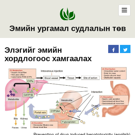
Эмийн ургамал судлалын төв
Элэгийг эмийн
хордлогоос хамгаалах
Prevention of drug-induced hepatotoxicity (english)