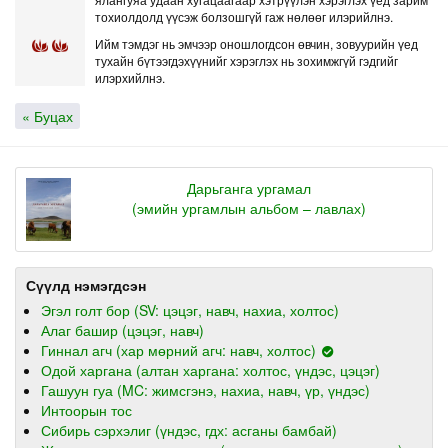
тохиолдолд үүсэж болзошгүй гаж нөлөөг илэрийлнэ.
Ийм тэмдэг нь эмчээр оношлогдсон өвчин, зовуурийн үед
тухайн бүтээгдэхүүнийг хэрэглэх нь зохимжгүй гэдгийг
илэрхийлнэ.
« Буцах
Дарьганга ургамал
(эмийн ургамлын альбом – лавлах)
Сүүлд нэмэгдсэн
Эгэл голт бор (SV: цэцэг, навч, нахиа, холтос)
Алаг башир (цэцэг, навч)
Гиннал агч (хар мөрний агч: навч, холтос)
Одой харгана (алтан харгана: холтос, үндэс, цэцэг)
Гашуун гуа (MC: жимсгэнэ, нахиа, навч, үр, үндэс)
Интоорын тос
Сибирь сэрхэлиг (үндэс, гдх: асганы бамбай)