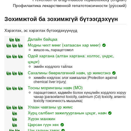
Профилактика лекарственной гепатотоксичности (ру́сский)
Зохимжтой ба зохимжгүй бүтээгдэхүүн
Хэрэглэх, эс хэрэглэх бүтээгдэхүүнүүд
Далайн байцаа
Модны чихт мөөг (хатаасан хар мөөг)
жишээ нь, парацетомол
Одой харгана (алтан харгана: холтос, үндэс,
цэцэг)
эмийн хордлого тайлах
Сахалины бөөрөлзгөний навч, үр жимсгэнэ
химийн нэгдлээс элэг хамгаалах |Protection against
chemical liver injury|
Тосны моринганы навч (MO)
парацетомол, кадмийн болон хүнцлийн хордлого хоруу
чанар |paracetamol toxicity, cadmium (Cd) toxicity, arsenic
toxicity токсичность мышьяка|
Улаан чавганы үр жимс
Хурц салбант зажилуурганын цэцэг, навч
Хүрэн манжин
Царсан гүүн хөх
Цэх галуун таваг