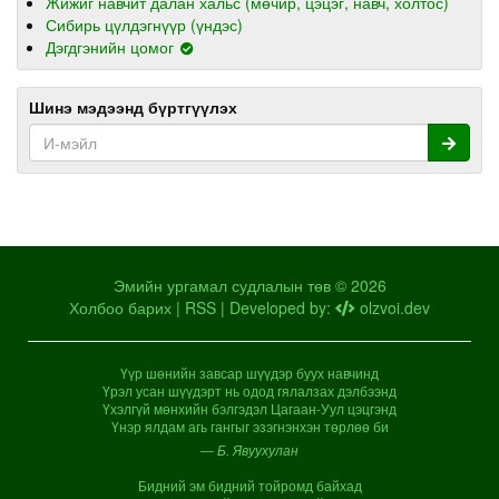
Жижиг навчит далан хальс (мөчир, цэцэг, навч, холтос)
Сибирь цүлдэгнүүр (үндэс)
Дэгдгэнийн цомог
Шинэ мэдээнд бүртгүүлэх
Эмийн ургамал судлалын төв © 2026
Холбоо барих
|
RSS
| Developed by:
olzvoi.dev
Үүр шөнийн завсар шүүдэр буух навчинд
Үрэл усан шүүдэрт нь одод гялалзах дэлбээнд
Үхэлгүй мөнхийн бэлгэдэл Цагаан-Уул цэцгэнд
Үнэр ялдам агь гангыг эзэгнэнхэн төрлөө би
— Б. Явуухулан
Бидний эм бидний тойромд байхад