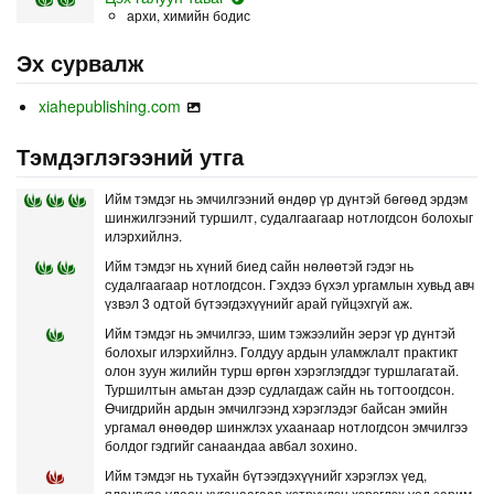
архи, химийн бодис
Эх сурвалж
xiahepublishing.com
Тэмдэглэгээний утга
Ийм тэмдэг нь эмчилгээний өндөр үр дүнтэй бөгөөд эрдэм
шинжилгээний туршилт, судалгаагаар нотлогдсон болохыг
илэрхийлнэ.
Ийм тэмдэг нь хүний биед сайн нөлөөтэй гэдэг нь
судалгаагаар нотлогдсон. Гэхдээ бүхэл ургамлын хувьд авч
үзвэл 3 одтой бүтээгдэхүүнийг арай гүйцэхгүй аж.
Ийм тэмдэг нь эмчилгээ, шим тэжээлийн эерэг үр дүнтэй
болохыг илэрхийлнэ. Голдуу ардын уламжлалт практикт
олон зуун жилийн турш өргөн хэрэглэгддэг туршлагатай.
Туршилтын амьтан дээр судлагдаж сайн нь тогтоогдсон.
Өчигдрийн ардын эмчилгээнд хэрэглэдэг байсан эмийн
ургамал өнөөдөр шинжлэх ухаанаар нотлогдсон эмчилгээ
болдог гэдгийг санаандаа авбал зохино.
Ийм тэмдэг нь тухайн бүтээгдэхүүнийг хэрэглэх үед,
ялангуяа удаан хугацаагаар хэтрүүлэн хэрэглэх үед зарим