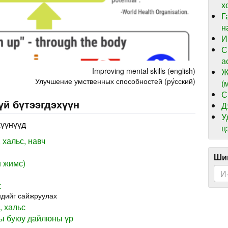
х
Г
н
И
С
а
Improving mental skills (english)
Ж
Улучшение умственных способностей (ру́сский)
(
С
үй бүтээгдэхүүн
Д
У
хүүнүүд
ц
 хальс, навч
Шин
н жимс)
с
ндийг сайжруулах
 хальс
ны буюу дайлюны үр