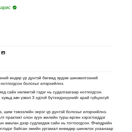
барис
эний өндөр үр дүнтэй бөгөөд эрдэм шинжилгээний
 нотлогдсон болохыг илэрхийлнэ.
иед сайн нөлөөтэй гэдэг нь судалгаагаар нотлогдсон.
хувьд авч үзвэл 3 одтой бүтээгдэхүүнийг арай гүйцэхгүй
э, шим тэжээлийн эерэг үр дүнтэй болохыг илэрхийлнэ.
т практикт олон зуун жилийн турш өргөн хэрэглэгддэг
н амьтан дээр судлагдаж сайн нь тогтоогдсон. Өчигдрийн
эглэдэг байсан эмийн ургамал өнөөдөр шинжлэх ухаанаар