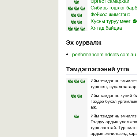
Өргөст самархай
Сибирь тошлог бар
Фейхоа жимсгэнэ
Хусны туруу мөөг
Хятад байцаа
Эх сурвалж
performancemindsets.com.au
Тэмдэглэгээний утга
Ийм тэмдэг нь эмчилгэ
туршилт, судалгаагаар
Ийм тэмдэг нь хүний б
Гэхдээ бүхэл ургамлын 
аж.
Ийм тэмдэг нь эмчилгэ
Голдуу ардын уламжлал
туршлагатай. Туршилты
ардын эмчилгээнд хэр