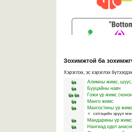
Зохимжтой ба зохимжг
Хэрэглэх, эс хэрэглэх бүтээгдэ
Алимны жимс, шүүс,
Бууцайны навч
Гожи үр жимс (чоно
Манго жимс
Мангостины үр жим
сэтгэцийн эрүүл мэ
Мандарины үр жимс,
Нангиад одот анис