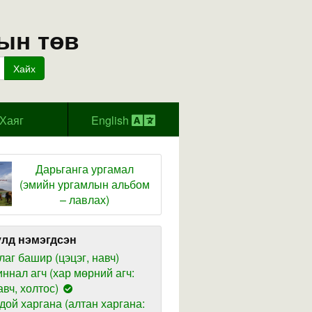
ын төв
Хайх
Хаяг
English
Дарьганга ургамал
(эмийн ургамлын альбом
– лавлах)
лд нэмэгдсэн
лаг башир (цэцэг, навч)
иннал агч (хар мөрний агч:
авч, холтос)
дой харгана (алтан харгана: