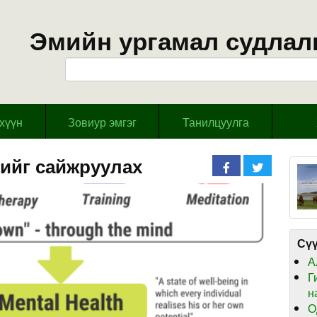
Эмийн ургамал судлал
эхүүн
Зовиур эмгэг
Танилцуулга
ийг сайжруулах
Сүү
А
Г
н
О