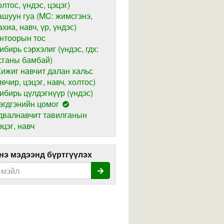
олтос, үндэс, цэцэг)
ашуун гуа (MC: жимсгэнэ,
ахиа, навч, үр, үндэс)
нтоорын тос
ибирь сэрхэлиг (үндэс, гдх:
сганы бамбай)
ижиг навчит далан хальс
мөчир, цэцэг, навч, холтос)
ибирь цүлдэгнүүр (үндэс)
эгдгэнийн цомог
двалнавчит тавилганын
эцэг, навч
э мэдээнд бүртгүүлэх