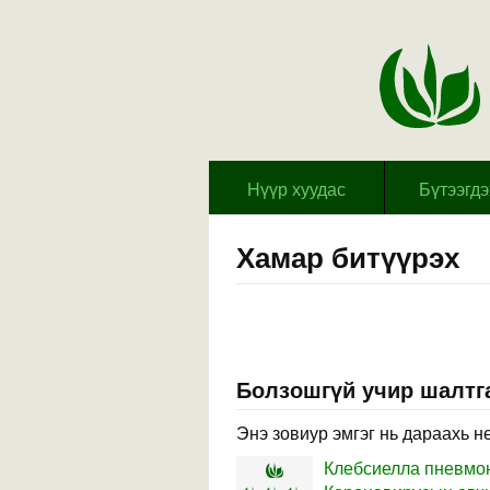
Hүүр хуудас
Бүтээгд
Хамар битүүрэх
Болзошгүй учир шалтга
Энэ зовиур эмгэг нь дараахь н
Клебсиелла пневмо