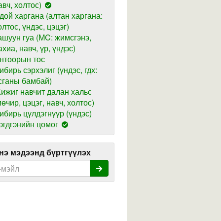
авч, холтос)
дой харгана (алтан харгана:
олтос, үндэс, цэцэг)
ашуун гуа (MC: жимсгэнэ,
ахиа, навч, үр, үндэс)
нтоорын тос
ибирь сэрхэлиг (үндэс, гдх:
сганы бамбай)
ижиг навчит далан хальс
мөчир, цэцэг, навч, холтос)
ибирь цүлдэгнүүр (үндэс)
эгдгэнийн цомог
э мэдээнд бүртгүүлэх