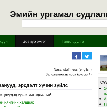
Эмийн ургамал судлал
эхүүн
Зовиур эмгэг
Танилцуулга
Nasal stuffiness (english)
Заложенность носа (ру́сский)
Сүү
анууд, эрсдэлт хүчин зүйлс
Э
н
өхцлүүдэд үүсэх магадлалтай.
А
ни нянгийн халдвар
Г