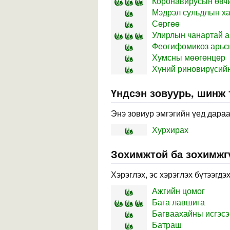
Коронавирусын өвч
Мэдрэл сульдлын 
Сөргөө
Улирлын чанартай 
Феогифомикоз арьс
Хумсны мөөгөнцөр
Хүний риновирүсий
Үндсэн зовуурь, шинж
Энэ зовиур эмгэгийн үед дараа
Хурхирах
Зохимжтой ба зохимжг
Хэрэглэх, эс хэрэглэх бүтээгдэ
Ажгийн цомог
Бага лавшига
Багваахайны исгэсэ
Батраш