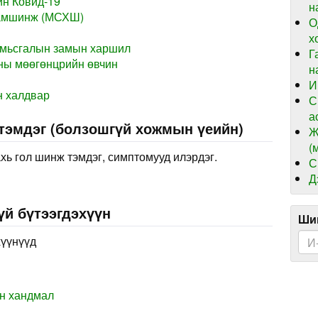
ин Ковид-19
н
хамшинж (МСХШ)
О
х
амьсгалын замын харшил
Г
ны мөөгөнцрийн өвчин
н
И
н халдвар
С
а
 тэмдэг (болзошгүй хожмын үеийн)
Ж
(
хь гол шинж тэмдэг, симптомууд илэрдэг.
С
Д
үй бүтээгдэхүүн
Шин
хүүнүүд
н хандмал