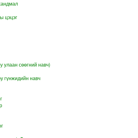
хандмал
ы цэцэг
у улаан сөөгний навч)
у гүнжидийн навч
г
р
ог