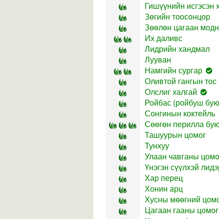
Гишүүнийн исгэсэн 
Зөгийн тоосонцор
Зөөлөн цагаан модн
Их даливс
Лидрийн хандмал
Лууван
Намгийн сургар
Оливтой гангын тос
Олслиг халгай
Ройбас (ройбуш бую
Сонгинын коктейль
Сөөгөн перилла бую
Ташуурын цомог
Тунхуу
Улаан чавганы цомо
Үнэгэн сүүлхэй лидэ
Хар перец
Хонин арц
Хусны мөөгний цом
Цагаан гааны цомог