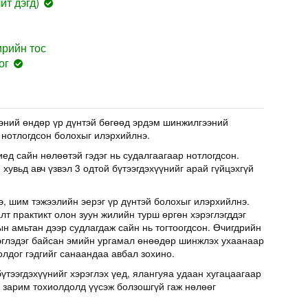
ит дэгд)
рийн тос
ог
эний өндөр үр дүнтэй бөгөөд эрдэм шинжилгээний
 нотлогдсон болохыг илэрхийлнэ.
иед сайн нөлөөтэй гэдэг нь судалгаагаар нотлогдсон.
хувьд авч үзвэл 3 одтой бүтээгдэхүүнийг арай гүйцэхгүй
э, шим тэжээлийн эерэг үр дүнтэй болохыг илэрхийлнэ.
т практикт олон зуун жилийн турш өргөн хэрэглэгддэг
н амьтан дээр судлагдаж сайн нь тогтоогдсон. Өчигдрийн
эглэдэг байсан эмийн ургамал өнөөдөр шинжлэх ухаанаар
олдог гэдгийг санаандаа авбал зохино.
үтээгдэхүүнийг хэрэглэх үед, ялангуяа удаан хугацаагаар
д зарим тохиолдолд үүсэж болзошгүй гаж нөлөөг