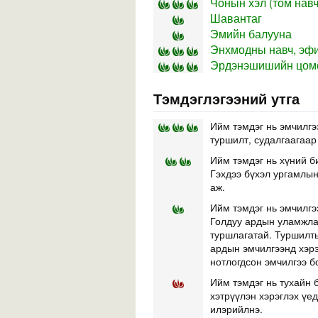
Чонын хэл (том навч
Шавантаг
Эмийн балууна
Энхмодны навч, эфи
Эрдэнэшишийн цом
Тэмдэглэгээний утга
Ийм тэмдэг нь эмчилгэ
туршилт, судалгаагаар
Ийм тэмдэг нь хүний б
Гэхдээ бүхэл ургамлын 
аж.
Ийм тэмдэг нь эмчилгэ
Голдуу ардын уламжлал
туршлагатай. Туршилты
ардын эмчилгээнд хэр
нотлогдсон эмчилгээ б
Ийм тэмдэг нь тухайн б
хэтрүүлэн хэрэглэх үе
илэрийлнэ.