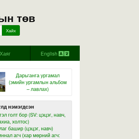
ын төв
Хайх
Хаяг
English
Дарьганга ургамал
(эмийн ургамлын альбом
– лавлах)
лд нэмэгдсэн
гэл голт бор (SV: цэцэг, навч,
ахиа, холтос)
лаг башир (цэцэг, навч)
иннал агч (хар мөрний агч: