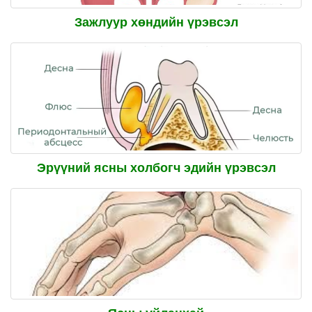
Зажлуур хөндийн үрэвсэл
Эрүүний ясны холбогч эдийн үрэвсэл