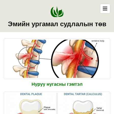
Эмийн ургамал судлалын төв
Нуруу нугасны гэмтэл