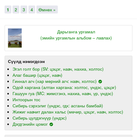
1
2
3
4
Өмнөх »
Дарьганга ургамал
(эмийн ургамлын альбом – лавлах)
Сүүлд нэмэгдсэн
Эгэл голт бор (SV: цэцэг, навч, нахиа, холтос)
Алаг башир (цэцэг, навч)
Гиннал агч (хар мөрний агч: навч, холтос)
Одой харгана (алтан харгана: холтос, үндэс, цэцэг)
Гашуун гуа (MC: жимсгэнэ, нахиа, навч, үр, үндэс)
Интоорын тос
Сибирь сэрхэлиг (үндэс, гдх: асганы бамбай)
Жижиг навчит далан хальс (мөчир, цэцэг, навч, холтос)
Сибирь цүлдэгнүүр (үндэс)
Дэгдгэнийн цомог