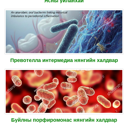
Ясны уйланхай
Превотелла интермедиа нянгийн халдвар
Буйлны порфиромонас нянгийн халдвар