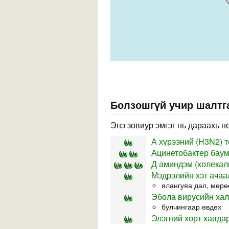
Болзошгүй учир шалтга
Энэ зовиур эмгэг нь дараахь н
А хүрээний (H3N2) 
Ацинетобактер баум
Д аминдэм (холека
Мэдрэлийн хэт ачаа
ялангуяа дал, мөрө
Эбола вирусийн ха
булчингаар өвдөх
Элэгний хорт хавда