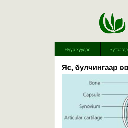
Hүүр хуудас
Бүтээгд
Яс, булчингаар ө