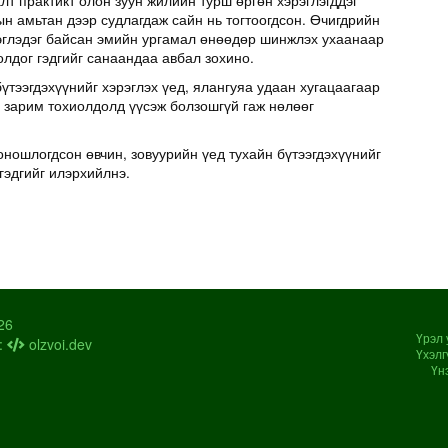
т практикт олон зуун жилийн турш өргөн хэрэглэгддэг
н амьтан дээр судлагдаж сайн нь тогтоогдсон. Өчигдрийн
эглэдэг байсан эмийн ургамал өнөөдөр шинжлэх ухаанаар
олдог гэдгийг санаандаа авбал зохино.
үтээгдэхүүнийг хэрэглэх үед, ялангуяа удаан хугацаагаар
д зарим тохиолдолд үүсэж болзошгүй гаж нөлөөг
оношлогдсон өвчин, зовуурийн үед тухайн бүтээгдэхүүнийг
гэдгийг илэрхийлнэ.
26
Үрэл 
:
olzvoi.dev
Үхэлг
Үн