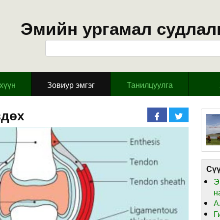
Эмийн ургамал судлал
эхүүн
Зовиур эмгэг
Танилцуулга
вдөх
Сүү
Э
н
А
Г