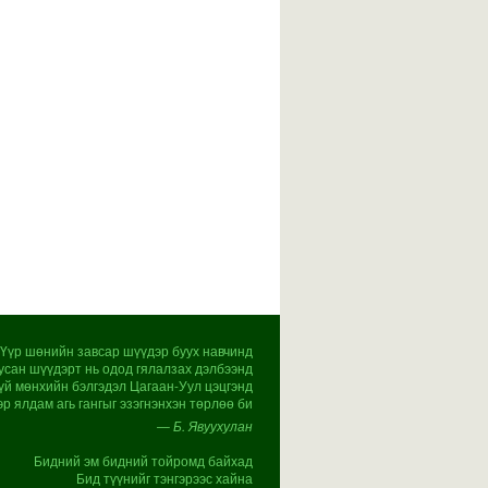
Үүр шөнийн завсар шүүдэр буух навчинд
усан шүүдэрт нь одод гялалзах дэлбээнд
үй мөнхийн бэлгэдэл Цагаан-Уул цэцгэнд
эр ялдам агь гангыг эзэгнэнхэн төрлөө би
— Б. Явуухулан
Бидний эм бидний тойромд байхад
Бид түүнийг тэнгэрээс хайна