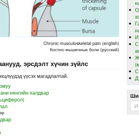
н
О
х
Г
н
И
Chronic musculoskeletal pain (english)
С
Костно-мышечные боли (ру́сский)
а
Ж
анууд, эрсдэлт хүчин зүйлс
(
С
өхцлүүдэд үүсэх магадлалтай.
Д
томуу
ани нянгийн халдвар
Шин
льциферол)
лал
өр
лдвар
р