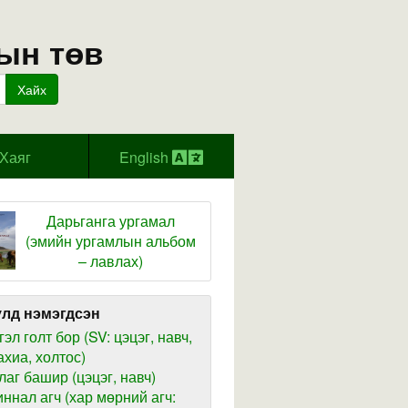
ын төв
Хайх
Хаяг
English
Дарьганга ургамал
(эмийн ургамлын альбом
– лавлах)
лд нэмэгдсэн
гэл голт бор (SV: цэцэг, навч,
ахиа, холтос)
лаг башир (цэцэг, навч)
иннал агч (хар мөрний агч: