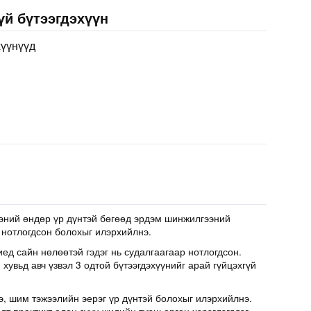
үй бүтээгдэхүүн
хүүнүүд
эний өндөр үр дүнтэй бөгөөд эрдэм шинжилгээний
 нотлогдсон болохыг илэрхийлнэ.
иед сайн нөлөөтэй гэдэг нь судалгаагаар нотлогдсон.
хувьд авч үзвэл 3 одтой бүтээгдэхүүнийг арай гүйцэхгүй
э, шим тэжээлийн эерэг үр дүнтэй болохыг илэрхийлнэ.