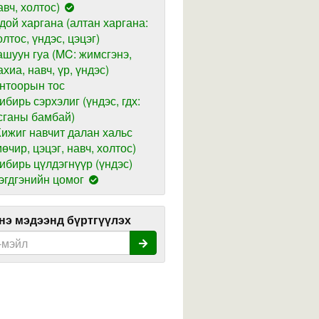
авч, холтос)
дой харгана (алтан харгана:
олтос, үндэс, цэцэг)
ашуун гуа (MC: жимсгэнэ,
ахиа, навч, үр, үндэс)
нтоорын тос
ибирь сэрхэлиг (үндэс, гдх:
сганы бамбай)
ижиг навчит далан хальс
мөчир, цэцэг, навч, холтос)
ибирь цүлдэгнүүр (үндэс)
эгдгэнийн цомог
э мэдээнд бүртгүүлэх