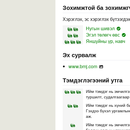
Зохимжтой ба зохимжг
Хэрэглэх, эс хэрэглэх бүтээгдэ
Нугын шивэл
Эгэл төлөгч өвс
Яншуйны үр, навч
Эх сурвалж
www.bmj.com
Тэмдэглэгээний утга
Ийм тэмдэг нь эмчилгэ
туршилт, судалгаагаар
Ийм тэмдэг нь хүний б
Гэхдээ бүхэл ургамлын 
аж.
Ийм тэмдэг нь эмчилгэ