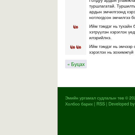
Голдуу ардын уламжлал
туршлагатай. Туршилты
ардын эмчилгээнд хэр
нотлогдсон эмчилгээ б
Ийм тэмдэг нь тухайн б
хэтрүүлэн хэрэглэх үе
илэрийлнэ.
Ийм тэмдэг нь эмчээр 
хэрэглэх нь зохимжгүй 
« Буцах
Эмийн ургамал судлалын төв © 20
Холбоо барих
|
RSS
| Developed by