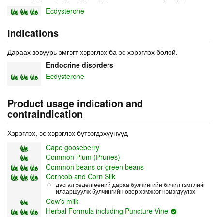
Ecdysterone
Indications
Дараах зовуурь эмгэгт хэрэглэх ба эс хэрэглэх болой.
Endocrine disorders
Ecdysterone
Product usage indication and
contraindication
Хэрэглэх, эс хэрэглэх бүтээгдэхүүнүүд
Cape gooseberry
Common Plum (Prunes)
Common beans or green beans
Corncob and Corn Silk
дасгал хөдөлгөөний дараа булчингийн бичил гэмтлийг
илааршуулж булчингийн овор хэмжээг нэмэгдүүлэх
Cow’s milk
Herbal Formula including Puncture Vine