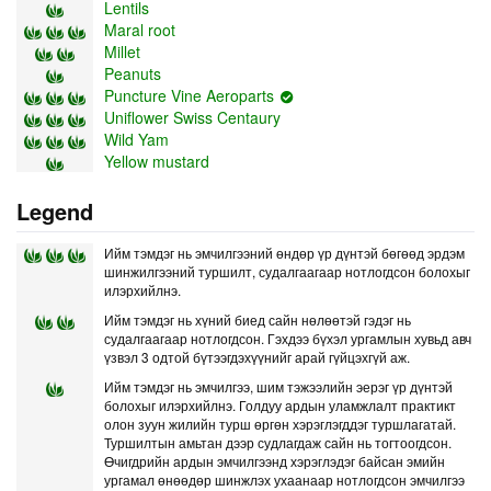
Lentils
Maral root
Millet
Peanuts
Puncture Vine Aeroparts
Uniflower Swiss Centaury
Wild Yam
Yellow mustard
Legend
Ийм тэмдэг нь эмчилгээний өндөр үр дүнтэй бөгөөд эрдэм
шинжилгээний туршилт, судалгаагаар нотлогдсон болохыг
илэрхийлнэ.
Ийм тэмдэг нь хүний биед сайн нөлөөтэй гэдэг нь
судалгаагаар нотлогдсон. Гэхдээ бүхэл ургамлын хувьд авч
үзвэл 3 одтой бүтээгдэхүүнийг арай гүйцэхгүй аж.
Ийм тэмдэг нь эмчилгээ, шим тэжээлийн эерэг үр дүнтэй
болохыг илэрхийлнэ. Голдуу ардын уламжлалт практикт
олон зуун жилийн турш өргөн хэрэглэгддэг туршлагатай.
Туршилтын амьтан дээр судлагдаж сайн нь тогтоогдсон.
Өчигдрийн ардын эмчилгээнд хэрэглэдэг байсан эмийн
ургамал өнөөдөр шинжлэх ухаанаар нотлогдсон эмчилгээ