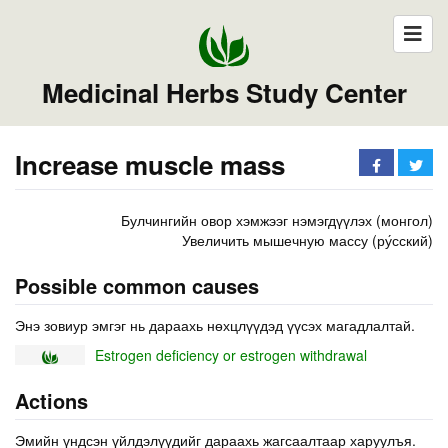
Medicinal Herbs Study Center
Increase muscle mass
Булчингийн овор хэмжээг нэмэгдүүлэх (монгол)
Увеличить мышечную массу (ру́сский)
Possible common causes
Энэ зовиур эмгэг нь дараахь нөхцлүүдэд үүсэх магадлалтай.
Estrogen deficiency or estrogen withdrawal
Actions
Эмийн үндсэн үйлдэлүүдийг дараахь жагсаалтаар харуулъя.