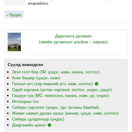
илэрхийлнэ.
« Буцах
Дарьганга ургамал
(эмийн ургамлын альбом – лавлах)
Сүүлд нэмэгдсэн
Эгэл голт бор (SV: цэцэг, навч, нахиа, холтос)
Алаг башир (цэцэг, навч)
Гиннал агч (хар мөрний агч: навч, холтос)
Одой харгана (алтан харгана: холтос, үндэс, цэцэг)
Гашуун гуа (MC: жимсгэнэ, нахиа, навч, үр, үндэс)
Интоорын тос
Сибирь сэрхэлиг (үндэс, гдх: асганы бамбай)
Жижиг навчит далан хальс (мөчир, цэцэг, навч, холтос)
Сибирь цүлдэгнүүр (үндэс)
Дэгдгэнийн цомог