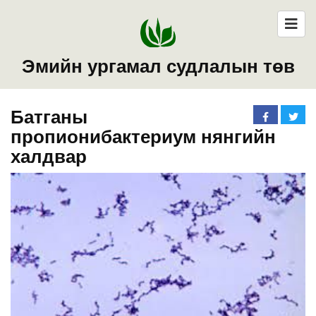
Эмийн ургамал судлалын төв
Батганы
пропионибактериум нянгийн
халдвар