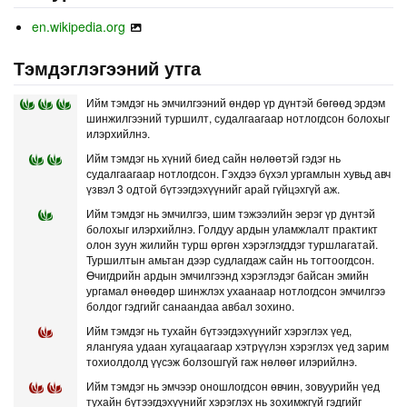
en.wikipedia.org
Тэмдэглэгээний утга
Ийм тэмдэг нь эмчилгээний өндөр үр дүнтэй бөгөөд эрдэм
шинжилгээний туршилт, судалгаагаар нотлогдсон болохыг
илэрхийлнэ.
Ийм тэмдэг нь хүний биед сайн нөлөөтэй гэдэг нь
судалгаагаар нотлогдсон. Гэхдээ бүхэл ургамлын хувьд авч
үзвэл 3 одтой бүтээгдэхүүнийг арай гүйцэхгүй аж.
Ийм тэмдэг нь эмчилгээ, шим тэжээлийн эерэг үр дүнтэй
болохыг илэрхийлнэ. Голдуу ардын уламжлалт практикт
олон зуун жилийн турш өргөн хэрэглэгддэг туршлагатай.
Туршилтын амьтан дээр судлагдаж сайн нь тогтоогдсон.
Өчигдрийн ардын эмчилгээнд хэрэглэдэг байсан эмийн
ургамал өнөөдөр шинжлэх ухаанаар нотлогдсон эмчилгээ
болдог гэдгийг санаандаа авбал зохино.
Ийм тэмдэг нь тухайн бүтээгдэхүүнийг хэрэглэх үед,
ялангуяа удаан хугацаагаар хэтрүүлэн хэрэглэх үед зарим
тохиолдолд үүсэж болзошгүй гаж нөлөөг илэрийлнэ.
Ийм тэмдэг нь эмчээр оношлогдсон өвчин, зовуурийн үед
тухайн бүтээгдэхүүнийг хэрэглэх нь зохимжгүй гэдгийг