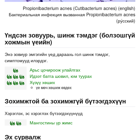
Propionibacterium acnes (Cutibacterium acnes) (english)
Бактериальная инфекция вызванная Propionibacterium acnes
(ру́сский)
Үндсэн зовуурь, шинж тэмдэг (болзошгүй
хожмын үеийн)
Энэ зовиур эмгэгийн үед дараахь гол шинж тэмдэг,
симптомууд илэрдэг.
Арьс цочироож улайлгах
Идээт батга шовил, юм туурах
Хүзүү хөших
үе мөч хөшиж өвдөх
Зохимжтой ба зохимжгүй бүтээгдэхүүн
Хэрэглэх, эс хэрэглэх бүтээгдэхүүнүүд
Мангостины үр жимс
Эх сурвалж