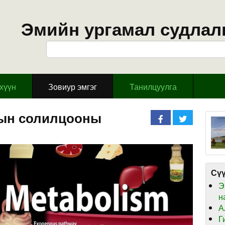
Эмийн ургамал судлал
эхүүн
Зовиур эмгэг
Танилцуулга
сын солилцооны
Сүү
Э
н
А
Г