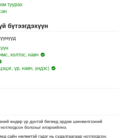
 юм туурах
сан
үй бүтээгдэхүүн
хүүнүүд
хүүн
мс, холтос, навч
эцэг, үр, навч, үндэс)
эний өндөр үр дүнтэй бөгөөд эрдэм шинжилгээний
 нотлогдсон болохыг илэрхийлнэ.
иед сайн нөлөөтэй гэдэг нь судалгаагаар нотлогдсон.