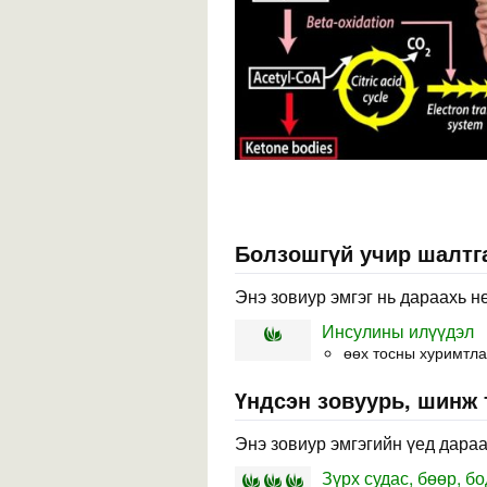
Болзошгүй учир шалтга
Энэ зовиур эмгэг нь дараахь н
Инсулины илүүдэл
өөх тосны хуримтла
Үндсэн зовуурь, шинж
Энэ зовиур эмгэгийн үед дараа
Зүрх судас, бөөр, 