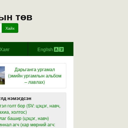
ын төв
Хайх
Хаяг
English
Дарьганга ургамал
(эмийн ургамлын альбом
– лавлах)
лд нэмэгдсэн
гэл голт бор (SV: цэцэг, навч,
ахиа, холтос)
лаг башир (цэцэг, навч)
иннал агч (хар мөрний агч: