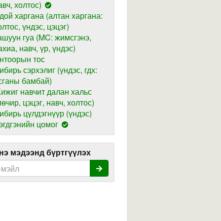
авч, холтос)
дой харгана (алтан харгана:
олтос, үндэс, цэцэг)
ашуун гуа (MC: жимсгэнэ,
ахиа, навч, үр, үндэс)
нтоорын тос
ибирь сэрхэлиг (үндэс, гдх:
сганы бамбай)
ижиг навчит далан хальс
мөчир, цэцэг, навч, холтос)
ибирь цүлдэгнүүр (үндэс)
эгдгэнийн цомог
э мэдээнд бүртгүүлэх