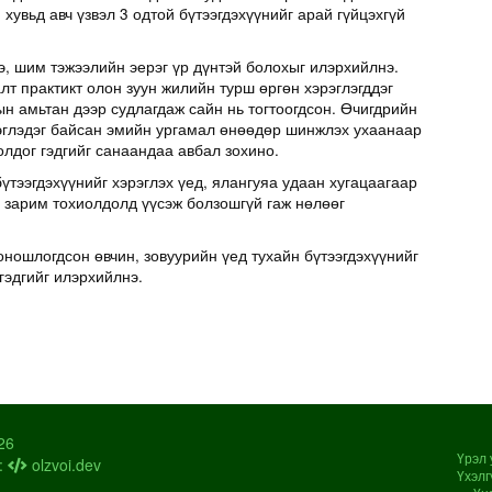
хувьд авч үзвэл 3 одтой бүтээгдэхүүнийг арай гүйцэхгүй
э, шим тэжээлийн эерэг үр дүнтэй болохыг илэрхийлнэ.
т практикт олон зуун жилийн турш өргөн хэрэглэгддэг
н амьтан дээр судлагдаж сайн нь тогтоогдсон. Өчигдрийн
эглэдэг байсан эмийн ургамал өнөөдөр шинжлэх ухаанаар
олдог гэдгийг санаандаа авбал зохино.
үтээгдэхүүнийг хэрэглэх үед, ялангуяа удаан хугацаагаар
д зарим тохиолдолд үүсэж болзошгүй гаж нөлөөг
оношлогдсон өвчин, зовуурийн үед тухайн бүтээгдэхүүнийг
гэдгийг илэрхийлнэ.
26
Үрэл 
:
olzvoi.dev
Үхэлг