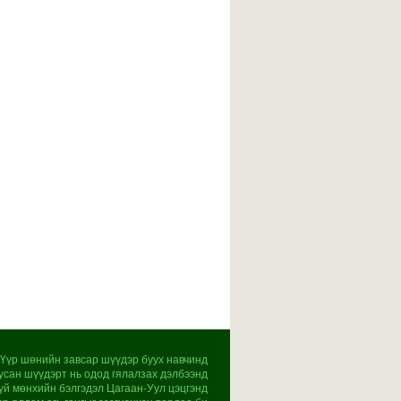
Үүр шөнийн завсар шүүдэр буух навчинд
усан шүүдэрт нь одод гялалзах дэлбээнд
үй мөнхийн бэлгэдэл Цагаан-Уул цэцгэнд