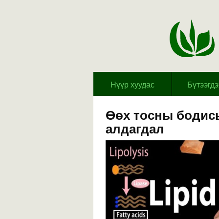
Hүүр хуудас
Бүтээгд
Өөх тосны боди
алдагдал