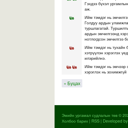
Гэхдээ бүхэл ургамлын 
аж.
Ийм тэмдэг нь эмчилгэ
Голдуу ардын уламжлал
туршлагатай. Туршилты
ардын эмчилгээнд хэр
нотлогдсон эмчилгээ б
Ийм тэмдэг нь тухайн б
хэтрүүлэн хэрэглэх үе
илэрийлнэ.
Ийм тэмдэг нь эмчээр 
хэрэглэх нь зохимжгүй 
« Буцах
Эмийн ургамал судлалын төв © 20
Холбоо барих
|
RSS
| Developed by