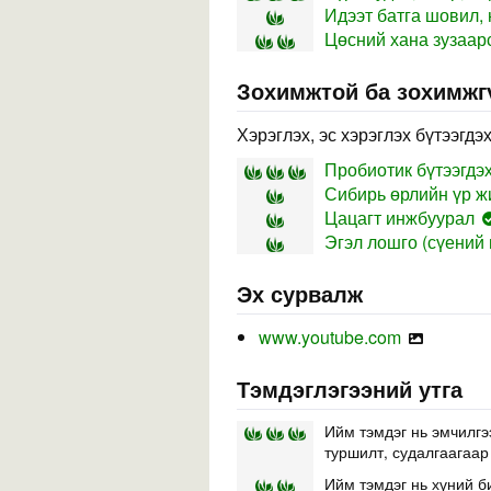
Идээт батга шовил,
Цөсний хана зузаар
Зохимжтой ба зохимжг
Хэрэглэх, эс хэрэглэх бүтээгдэ
Пробиотик бүтээгдэ
Сибирь өрлийн үр жи
Цацагт инжбуурал
Эгэл лошго (сүений ц
Эх сурвалж
www.youtube.com
Тэмдэглэгээний утга
Ийм тэмдэг нь эмчилгэ
туршилт, судалгаагаар
Ийм тэмдэг нь хүний б