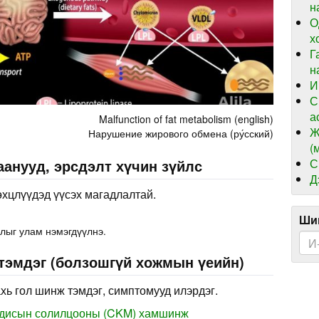
н
О
х
Г
н
И
С
а
Malfunction of fat metabolism (english)
Ж
Нарушение жирового обмена (ру́сский)
(
С
анууд, эрсдэлт хүчин зүйлс
Д
өхцлүүдэд үүсэх магадлалтай.
Шин
лыг улам нэмэгдүүлнэ.
 тэмдэг (болзошгүй хожмын үеийн)
хь гол шинж тэмдэг, симптомууд илэрдэг.
бодисын солилцооны (CKM) хамшинж