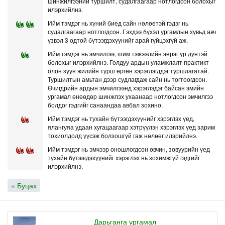
шинжилгээний туршилт, судалгаагаар нотлогдсон болохыг
илэрхийлнэ.
Ийм тэмдэг нь хүний биед сайн нөлөөтэй гэдэг нь
судалгаагаар нотлогдсон. Гэхдээ бүхэл ургамлын хувьд авч
үзвэл 3 одтой бүтээгдэхүүнийг арай гүйцэхгүй аж.
Ийм тэмдэг нь эмчилгээ, шим тэжээлийн эерэг үр дүнтэй
болохыг илэрхийлнэ. Голдуу ардын уламжлалт практикт
олон зуун жилийн турш өргөн хэрэглэгддэг туршлагатай.
Туршилтын амьтан дээр судлагдаж сайн нь тогтоогдсон.
Өчигдрийн ардын эмчилгээнд хэрэглэдэг байсан эмийн
ургамал өнөөдөр шинжлэх ухаанаар нотлогдсон эмчилгээ
болдог гэдгийг санаандаа авбал зохино.
Ийм тэмдэг нь тухайн бүтээгдэхүүнийг хэрэглэх үед,
ялангуяа удаан хугацаагаар хэтрүүлэн хэрэглэх үед зарим
тохиолдолд үүсэж болзошгүй гаж нөлөөг илэрийлнэ.
Ийм тэмдэг нь эмчээр оношлогдсон өвчин, зовуурийн үед
тухайн бүтээгдэхүүнийг хэрэглэх нь зохимжгүй гэдгийг
илэрхийлнэ.
« Буцах
Дарьганга ургамал