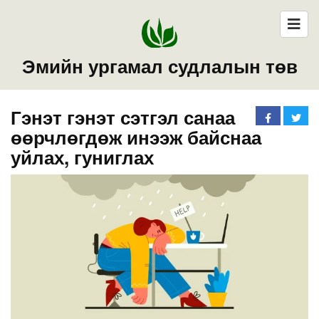
Эмийн ургамал судлалын төв
Гэнэт гэнэт сэтгэл санаа
өөрчлөгдөж инээж байснаа
уйлах, гуниглах