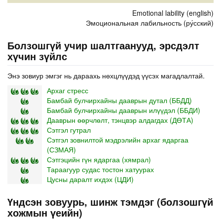
Emotional lability (english)
Эмоциональная лабильность (ру́сский)
Болзошгүй учир шалтгаанууд, эрсдэлт
хүчин зүйлс
Энэ зовиур эмгэг нь дараахь нөхцлүүдэд үүсэх магадлалтай.
Архаг стресс
Бамбай булчирхайны дааврын дутал (ББДД)
Бамбай булчирхайны дааврын илүүдэл (ББДИ)
Дааврын өөрчлөлт, тэнцвэр алдагдах (ДӨТА)
Сэтгэл гутрал
Сэтгэл зовнилтой мэдрэлийн архаг ядаргаа
(СЗМАЯ)
Сэтгэцийн гүн ядаргаа (хямрал)
Тараагуур судас тостон хатуурах
Цусны даралт ихдэх (ЦДИ)
Үндсэн зовуурь, шинж тэмдэг (болзошгүй
хожмын үеийн)