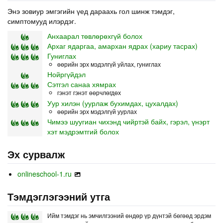
Энэ зовиур эмгэгийн үед дараахь гол шинж тэмдэг,
симптомууд илэрдэг.
Анхаарал төвлөрөхгүй болох
Архаг ядаргаа, амархан ядрах (хариу тасрах)
Гуниглах
өөрийн эрх мэдэлгүй уйлах, гуниглах
Нойргүйдэл
Сэтгэл санаа хямрах
гэнэт гэнэт өөрчлөгдөх
Уур хилэн (уурлаж бухимдах, цухалдах)
өөрийн эрх мэдэлгүй уурлах
Чимээ шуугиан чихэнд чийртэй байх, гэрэл, үнэрт
хэт мэдрэмтгий болох
Эх сурвалж
onlineschool-1.ru
Тэмдэглэгээний утга
Ийм тэмдэг нь эмчилгээний өндөр үр дүнтэй бөгөөд эрдэм