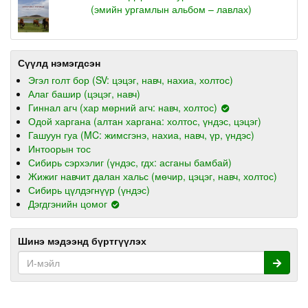
(эмийн ургамлын альбом – лавлах)
Сүүлд нэмэгдсэн
Эгэл голт бор (SV: цэцэг, навч, нахиа, холтос)
Алаг башир (цэцэг, навч)
Гиннал агч (хар мөрний агч: навч, холтос)
Одой харгана (алтан харгана: холтос, үндэс, цэцэг)
Гашуун гуа (MC: жимсгэнэ, нахиа, навч, үр, үндэс)
Интоорын тос
Сибирь сэрхэлиг (үндэс, гдх: асганы бамбай)
Жижиг навчит далан хальс (мөчир, цэцэг, навч, холтос)
Сибирь цүлдэгнүүр (үндэс)
Дэгдгэнийн цомог
Шинэ мэдээнд бүртгүүлэх