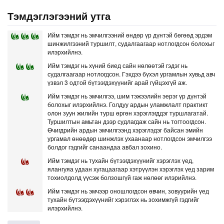
Тэмдэглэгээний утга
Ийм тэмдэг нь эмчилгээний өндөр үр дүнтэй бөгөөд эрдэм
шинжилгээний туршилт, судалгаагаар нотлогдсон болохыг
илэрхийлнэ.
Ийм тэмдэг нь хүний биед сайн нөлөөтэй гэдэг нь
судалгаагаар нотлогдсон. Гэхдээ бүхэл ургамлын хувьд авч
үзвэл 3 одтой бүтээгдэхүүнийг арай гүйцэхгүй аж.
Ийм тэмдэг нь эмчилгээ, шим тэжээлийн эерэг үр дүнтэй
болохыг илэрхийлнэ. Голдуу ардын уламжлалт практикт
олон зуун жилийн турш өргөн хэрэглэгддэг туршлагатай.
Туршилтын амьтан дээр судлагдаж сайн нь тогтоогдсон.
Өчигдрийн ардын эмчилгээнд хэрэглэдэг байсан эмийн
ургамал өнөөдөр шинжлэх ухаанаар нотлогдсон эмчилгээ
болдог гэдгийг санаандаа авбал зохино.
Ийм тэмдэг нь тухайн бүтээгдэхүүнийг хэрэглэх үед,
ялангуяа удаан хугацаагаар хэтрүүлэн хэрэглэх үед зарим
тохиолдолд үүсэж болзошгүй гаж нөлөөг илэрийлнэ.
Ийм тэмдэг нь эмчээр оношлогдсон өвчин, зовуурийн үед
тухайн бүтээгдэхүүнийг хэрэглэх нь зохимжгүй гэдгийг
илэрхийлнэ.