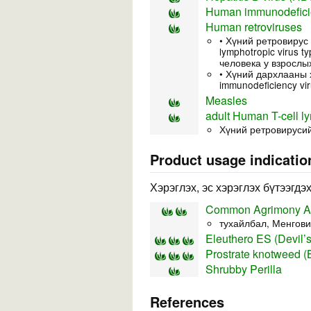
Human immunodeficie
Human retroviruses
• Хүний ретровирус т
lymphotropic virus 
человека у взрослы
• Хүний дархлааны 
immunodeficiency vir
Measles
adult Human T-cell ly
Хүний ретровирусий
Product usage indicatio
Хэрэглэх, эс хэрэглэх бүтээгдэ
Common Agrimony Ae
тухайлбал, Менгови
Eleuthero ES (Devil’s
Prostrate knotweed (
Shrubby Perilla
References