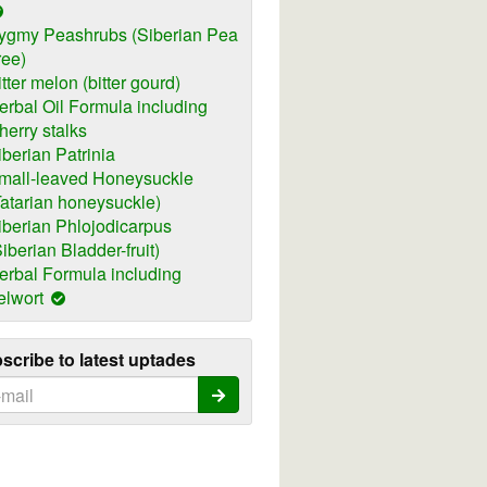
ygmy Peashrubs (Siberian Pea
ree)
itter melon (bitter gourd)
erbal Oil Formula including
herry stalks
iberian Patrinia
mall-leaved Honeysuckle
Tatarian honeysuckle)
iberian Phlojodicarpus
Siberian Bladder-fruit)
erbal Formula including
elwort
scribe to latest uptades