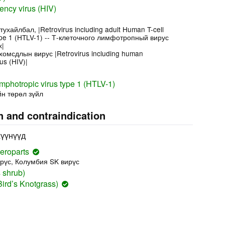
ncy virus (HIV)
ухайлбал, |Retrovirus including adult Human T-cell
type 1 (HTLV-1) -- Т-клеточного лимфотропный вирус
х|
хомсдлын вирус |Retrovirus including human
us (HIV)|
mphotropic virus type 1 (HTLV-1)
н төрөл зүйл
n and contraindication
хүүнүүд
roparts
рүс, Колумбия SK вирүс
 shrub)
Bird’s Knotgrass)