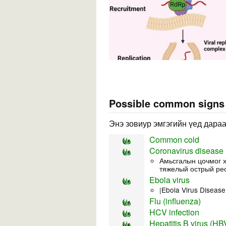
Possible common sign
Энэ зовиур эмгэгийн үед дараа
Common cold
Coronavirus disease
Амьсгалын цочмог х
тяжелый острый ре
Ebola virus
|Ebola Virus Disease
Flu (influenza)
HCV infection
Hepatitis B virus (HB