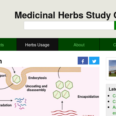
Medicinal Herbs Study 
ts
Herbs Usage
About
C
n
Lat
C
C
A
e