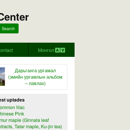
Center
Search
ontact
Монгол
Дарьганга ургамал
(эмийн ургамлын альбом
– лавлах)
est uptades
ommon lilac
hinese Pink
mur maple (Ginnala leaf
xtracts, Tatar maple, Ku-jin tea)