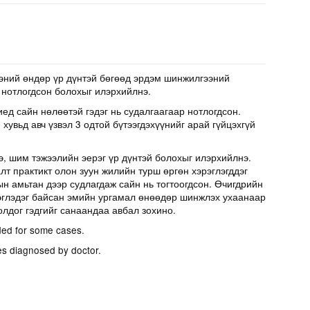
эний өндөр үр дүнтэй бөгөөд эрдэм шинжилгээний
 нотлогдсон болохыг илэрхийлнэ.
иед сайн нөлөөтэй гэдэг нь судалгаагаар нотлогдсон.
хувьд авч үзвэл 3 одтой бүтээгдэхүүнийг арай гүйцэхгүй
э, шим тэжээлийн эерэг үр дүнтэй болохыг илэрхийлнэ.
т практикт олон зуун жилийн турш өргөн хэрэглэгддэг
н амьтан дээр судлагдаж сайн нь тогтоогдсон. Өчигдрийн
эглэдэг байсан эмийн ургамал өнөөдөр шинжлэх ухаанаар
олдог гэдгийг санаандаа авбал зохино.
ed for some cases.
es diagnosed by doctor.