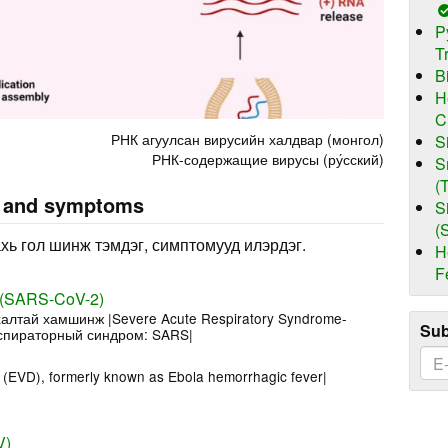
P
T
B
H
C
РНК агуулсан вирусийн халдвар (монгол)
S
РНК-содержащие вирусы (ру́сский)
S
(
s and symptoms
S
(
хь гол шинж тэмдэг, симптомууд илэрдэг.
H
F
 (SARS-CoV-2)
алтай хамшинж |Severe Acute Respiratory Syndrome-
Sub
спираторный синдром: SARS|
 (EVD), formerly known as Ebola hemorrhagic fever|
V)