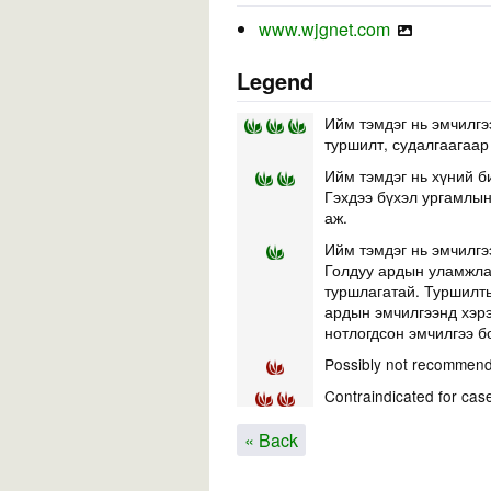
www.wjgnet.com
Legend
Ийм тэмдэг нь эмчилгэ
туршилт, судалгаагаар
Ийм тэмдэг нь хүний б
Гэхдээ бүхэл ургамлын 
аж.
Ийм тэмдэг нь эмчилгэ
Голдуу ардын уламжлал
туршлагатай. Туршилты
ардын эмчилгээнд хэр
нотлогдсон эмчилгээ б
Possibly not recommend
Contraindicated for cas
« Back