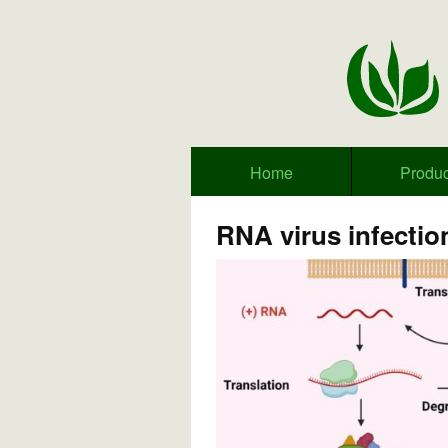
Home
Produc
RNA virus infectio