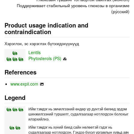
Поддерживает стабильный уровень глюкозы в организме
(ру́сский)
Product usage indication and
contraindication
Хэрэглэх, эс хэрэглэх бүтээгдэхүүнүүд
Lentils
Phytosterols (PS)
References
www.expii.com
Legend
Ийм тэмдэг нь эмчилгээний өндөр үр дүнтэй бөгөөд эрдэм
шинжилгээний туршилт, судалгаагаар нотлогдсон болохыг
илэрхийлнэ.
Ийм тэмдэг нь хүний биед сайн нөлөөтэй гэдэг нь
судалгаагаар нотлогдсон. Гэхдээ бүхэл ургамлын хувьд авч