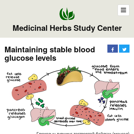
Medicinal Herbs Study Center
Maintaining stable blood
glucose levels
Глюкозын түвшинг тогтвортой байлгах (монгол)