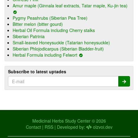
Amur maple (Ginnala leaf extracts, Tatar maple, Ku-jin tea)
Pygmy Peashrubs (Siberian Pea Tree)
Bitter melon (bitter gourd)
Herbal Oil Formula including Cherry stalks
Siberian Patrinia
Small-leaved Honeysuckle (Tatarian honeysuckle)
Siberian Phlojodicarpus (Siberian Bladder-fruit)
Herbal Formula including Felwort
Subscribe to latest uptades
Medicinal Herbs Study Center © 2026
Contact
|
RSS
| Developed by:
olzvoi.dev