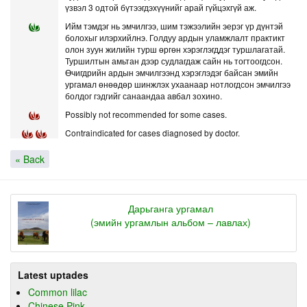
үзвэл 3 одтой бүтээгдэхүүнийг арай гүйцэхгүй аж.
Ийм тэмдэг нь эмчилгээ, шим тэжээлийн эерэг үр дүнтэй
болохыг илэрхийлнэ. Голдуу ардын уламжлалт практикт
олон зуун жилийн турш өргөн хэрэглэгддэг туршлагатай.
Туршилтын амьтан дээр судлагдаж сайн нь тогтоогдсон.
Өчигдрийн ардын эмчилгээнд хэрэглэдэг байсан эмийн
ургамал өнөөдөр шинжлэх ухаанаар нотлогдсон эмчилгээ
болдог гэдгийг санаандаа авбал зохино.
Possibly not recommended for some cases.
Contraindicated for cases diagnosed by doctor.
« Back
Дарьганга ургамал
(эмийн ургамлын альбом – лавлах)
Latest uptades
Common lilac
Chinese Pink