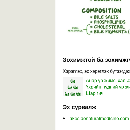
Зохимжтой ба зохимжг
Хэрэглэх, эс хэрэглэх бүтээгдэ
Анар үр жимс, хальс
Үхрийн нүдний үр жи
Шар гич
Эх сурвалж
lakesidenaturalmedicine.com