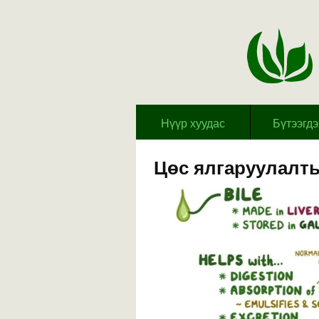
Hүүр хуудас
Бүтээгд
Цөс ялгаруулалт