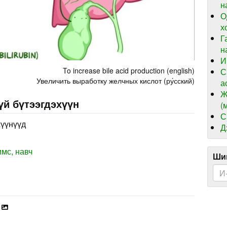
н
О
х
Г
н
И
To increase bile acid production (english)
С
Увеличить выработку желчных кислот (ру́сский)
а
Ж
үй бүтээгдэхүүн
(
С
хүүнүүд
Д
мс, навч
Шин