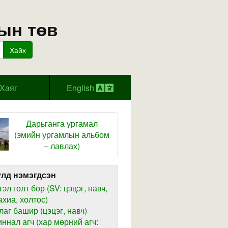
ын төв
Хайх
Хаяг
English
Дарьганга ургамал
(эмийн ургамлын альбом
– лавлах)
лд нэмэгдсэн
гэл голт бор (SV: цэцэг, навч,
ахиа, холтос)
лаг башир (цэцэг, навч)
иннал агч (хар мөрний агч: