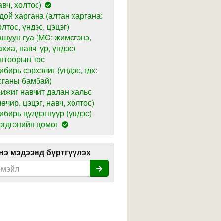
авч, холтос)
дой харгана (алтан харгана:
олтос, үндэс, цэцэг)
ашуун гуа (MC: жимсгэнэ,
ахиа, навч, үр, үндэс)
нтоорын тос
ибирь сэрхэлиг (үндэс, гдх:
сганы бамбай)
ижиг навчит далан хальс
мөчир, цэцэг, навч, холтос)
ибирь цүлдэгнүүр (үндэс)
эгдгэнийн цомог
э мэдээнд бүртгүүлэх