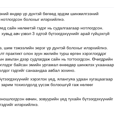
эний өндөр үр дүнтэй бөгөөд эрдэм шинжилгээний
 нотлогдсон болохыг илэрхийлнэ.
иед сайн нөлөөтэй гэдэг нь судалгаагаар нотлогдсон.
хувьд авч үзвэл 3 одтой бүтээгдэхүүнийг арай гүйцэхгүй
э, шим тэжээлийн эерэг үр дүнтэй болохыг илэрхийлнэ.
т практикт олон зуун жилийн турш өргөн хэрэглэгддэг
н амьтан дээр судлагдаж сайн нь тогтоогдсон. Өчигдрийн
эглэдэг байсан эмийн ургамал өнөөдөр шинжлэх ухаанаар
олдог гэдгийг санаандаа авбал зохино.
үтээгдэхүүнийг хэрэглэх үед, ялангуяа удаан хугацаагаар
д зарим тохиолдолд үүсэж болзошгүй гаж нөлөөг
оношлогдсон өвчин, зовуурийн үед тухайн бүтээгдэхүүнийг
гэдгийг илэрхийлнэ.