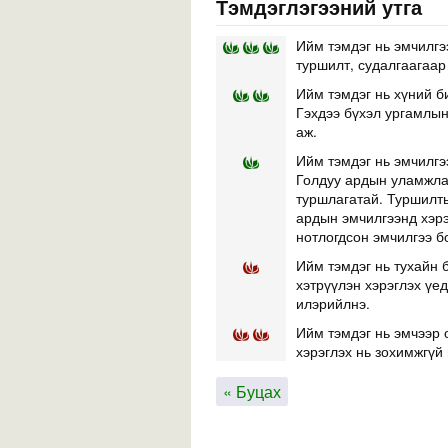
Тэмдэглэгээний утга
Ийм тэмдэг нь эмчилгэ
туршилт, судалгаагаар
Ийм тэмдэг нь хүний б
Гэхдээ бүхэл ургамлын 
аж.
Ийм тэмдэг нь эмчилгэ
Голдуу ардын уламжлал
туршлагатай. Туршилты
ардын эмчилгээнд хэр
нотлогдсон эмчилгээ б
Ийм тэмдэг нь тухайн б
хэтрүүлэн хэрэглэх үе
илэрийлнэ.
Ийм тэмдэг нь эмчээр 
хэрэглэх нь зохимжгүй 
« Буцах