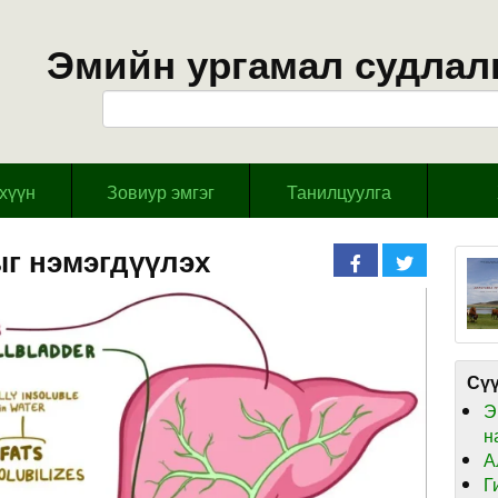
Эмийн ургамал судлал
эхүүн
Зовиур эмгэг
Танилцуулга
ыг нэмэгдүүлэх
Сүү
Э
н
А
Г