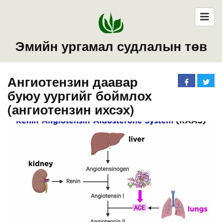
Эмийн ургамал судлалын төв
Ангиотензин даавар
буюу уургийг боймлох
(ангиотензин ихсэх)