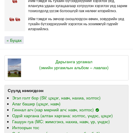
Ийм тэмдэг нь тухайн бүтээгдэхүүнийг хэрэглэх үед,
ялангуяа удаан хугацаагаар хэтрүүлэн хэрэглэх үед зарим
тохиолдолд үүсэж болзошгүй гаж нөлөөг илэрийлнэ.
Ийм тэмдэг нь эмчээр оношлогдсон өвчин, зовуурийн үед
тухайн бүтээгдэхүүнийг хэрэглэх нь зохимжгүй гэдгийг
илэрхийлнэ.
« Буцах
Дарьганга ургамал
(эмийн ургамлын альбом – лавлах)
Сүүлд нэмэгдсэн
Эгэл голт бор (SV: цэцэг, навч, нахиа, холтос)
Алаг башир (цэцэг, навч)
Гиннал агч (хар мөрний агч: навч, холтос)
Одой харгана (алтан харгана: холтос, үндэс, цэцэг)
Гашуун гуа (MC: жимсгэнэ, нахиа, навч, үр, үндэс)
Интоорын тос