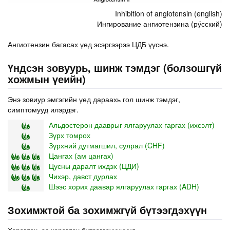
Inhibition of angiotensin (english)
Ингирование ангиотензина (ру́сский)
Ангиотензин багасах үед эсэргээрээ ЦДБ үүснэ.
Үндсэн зовуурь, шинж тэмдэг (болзошгүй
хожмын үеийн)
Энэ зовиур эмгэгийн үед дараахь гол шинж тэмдэг,
симптомууд илэрдэг.
Альдостерон дааврыг ялгаруулах гаргах (ихсэлт)
Зүрх томрох
Зүрхний дутмагшил, сулрал (CHF)
Цангах (ам цангах)
Цусны даралт ихдэх (ЦДИ)
Чихэр, давст дурлах
Шээс хорих даавар ялгаруулах гаргах (ADH)
Зохимжтой ба зохимжгүй бүтээгдэхүүн
Хэрэглэх, эс хэрэглэх бүтээгдэхүүнүүд