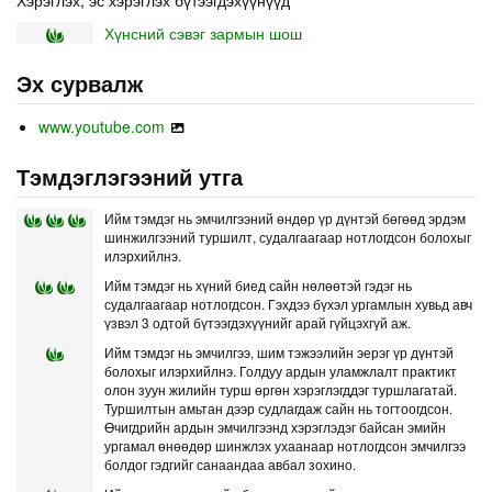
Хүнсний сэвэг зармын шош
Эх сурвалж
www.youtube.com
Тэмдэглэгээний утга
Ийм тэмдэг нь эмчилгээний өндөр үр дүнтэй бөгөөд эрдэм
шинжилгээний туршилт, судалгаагаар нотлогдсон болохыг
илэрхийлнэ.
Ийм тэмдэг нь хүний биед сайн нөлөөтэй гэдэг нь
судалгаагаар нотлогдсон. Гэхдээ бүхэл ургамлын хувьд авч
үзвэл 3 одтой бүтээгдэхүүнийг арай гүйцэхгүй аж.
Ийм тэмдэг нь эмчилгээ, шим тэжээлийн эерэг үр дүнтэй
болохыг илэрхийлнэ. Голдуу ардын уламжлалт практикт
олон зуун жилийн турш өргөн хэрэглэгддэг туршлагатай.
Туршилтын амьтан дээр судлагдаж сайн нь тогтоогдсон.
Өчигдрийн ардын эмчилгээнд хэрэглэдэг байсан эмийн
ургамал өнөөдөр шинжлэх ухаанаар нотлогдсон эмчилгээ
болдог гэдгийг санаандаа авбал зохино.