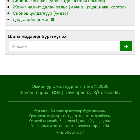
Сибирь сэрхэлиг (үндэс, гдх: асганы бамбай)
Жижиг навчит далан хальс (мөчир, цэцэг, навч, холтос)
Сибирь цүлдэгнүүр (үндэс)
Дэгдгэнийн цомог
Шинэ мэдээнд бүртгүүлэх
Эмийн ургамал судлалын төв © 2026
Холбоо барих
|
RSS
| Developed by:
olzvoi.dev
Үүр шөнийн завсар шүүдэр буух навчинд
Үрэл усан шүүдэрт нь одод гялалзах дэлбээнд
Үхэлгүй мөнхийн бэлгэдэл Цагаан-Уул цэцгэнд
Үнэр ялдам агь гангыг эзэгнэнхэн төрлөө би
— Б. Явуухулан