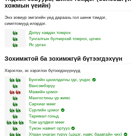
хожмын үеийн)
Энэ зовиур эмгэгийн үед дараахь гол шинж тэмдэг,
симптомууд илэрдэг.
Дэлүү хавдах томрох
Тунгалгын булчирхай томрох, цочих
Яс ургах
Зохимжтой ба зохимжгүй бүтээгдэхүүн
Хэрэглэх, эс хэрэглэх бүтээгдэхүүнүүд
Бунгийн цахилдагны гдх, үндэс
Вансэмбэрүү
Мажийн цомог
Мангостины үр жимс
Сархиаг мөөг
Сүрлийн цомог
Таримал гоньд
Том цүлдмэг мөөг
Түмэн навчит ортууз
Улаан унаган туруу (цэцэг, навч: баавгайн чих)