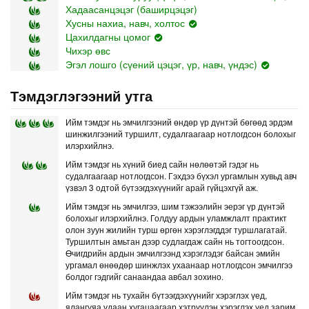
Хадаасанцэцэг (баширцэцэг)
Хусны нахиа, навч, холтос
Цахилдагны цомог
Чихэр өвс
Эгэл лошго (сүений цэцэг, үр, навч, үндэс)
Тэмдэглэгээний утга
Ийм тэмдэг нь эмчилгээний өндөр үр дүнтэй бөгөөд эрдэм
шинжилгээний туршилт, судалгаагаар нотлогдсон болохыг
илэрхийлнэ.
Ийм тэмдэг нь хүний биед сайн нөлөөтэй гэдэг нь
судалгаагаар нотлогдсон. Гэхдээ бүхэл ургамлын хувьд авч
үзвэл 3 одтой бүтээгдэхүүнийг арай гүйцэхгүй аж.
Ийм тэмдэг нь эмчилгээ, шим тэжээлийн эерэг үр дүнтэй
болохыг илэрхийлнэ. Голдуу ардын уламжлалт практикт
олон зуун жилийн турш өргөн хэрэглэгддэг туршлагатай.
Туршилтын амьтан дээр судлагдаж сайн нь тогтоогдсон.
Өчигдрийн ардын эмчилгээнд хэрэглэдэг байсан эмийн
ургамал өнөөдөр шинжлэх ухаанаар нотлогдсон эмчилгээ
болдог гэдгийг санаандаа авбал зохино.
Ийм тэмдэг нь тухайн бүтээгдэхүүнийг хэрэглэх үед,
ялангуяа удаан хугацаагаар хэтрүүлэн хэрэглэх үед зарим