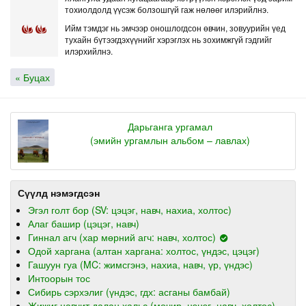
тохиолдолд үүсэж болзошгүй гаж нөлөөг илэрийлнэ.
Ийм тэмдэг нь эмчээр оношлогдсон өвчин, зовуурийн үед
тухайн бүтээгдэхүүнийг хэрэглэх нь зохимжгүй гэдгийг
илэрхийлнэ.
« Буцах
Дарьганга ургамал
(эмийн ургамлын альбом – лавлах)
Сүүлд нэмэгдсэн
Эгэл голт бор (SV: цэцэг, навч, нахиа, холтос)
Алаг башир (цэцэг, навч)
Гиннал агч (хар мөрний агч: навч, холтос)
Одой харгана (алтан харгана: холтос, үндэс, цэцэг)
Гашуун гуа (MC: жимсгэнэ, нахиа, навч, үр, үндэс)
Интоорын тос
Сибирь сэрхэлиг (үндэс, гдх: асганы бамбай)
Жижиг навчит далан хальс (мөчир, цэцэг, навч, холтос)