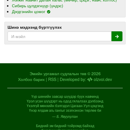
Сибирь цүлдэгнүүр (үндэс)
Дэгдгэнийн цомог
Шинэ мэдээнд бүртгүүлэх
Эмийн ургамал судлалын төв © 2026
Холбоо барих
|
RSS
| Developed by:
olzvoi.dev
Үүр шөнийн завсар шүүдэр буух навчинд
Үрэл усан шүүдэрт нь одод гялалзах дэлбээнд
Үхэлгүй мөнхийн бэлгэдэл Цагаан-Уул цэцгэнд
Үнэр ялдам агь гангыг эзэгнэнхэн төрлөө би
— Б. Явуухулан
Бидний эм бидний тойромд байхад