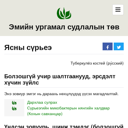
Эмийн ургамал судлалын төв
Ясны сүрьеэ
Туберкулёз костей (ру́сский)
Болзошгүй учир шалтгаанууд, эрсдэлт
хүчин зүйлс
Энэ зовиур эмгэг нь дараахь нөхцлүүдэд үүсэх магадлалтай.
Дархлаа сулрах
Сүрьеэгийн микобактерын нянгийн халдвар
(Кохын савханцар)
Үндсэн зовуурь, шинж тэмдэг (болзошгүй