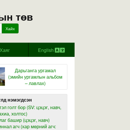
ын төв
Хайх
Хаяг
English
Дарьганга ургамал
(эмийн ургамлын альбом
– лавлах)
лд нэмэгдсэн
гэл голт бор (SV: цэцэг, навч,
ахиа, холтос)
лаг башир (цэцэг, навч)
иннал агч (хар мөрний агч: