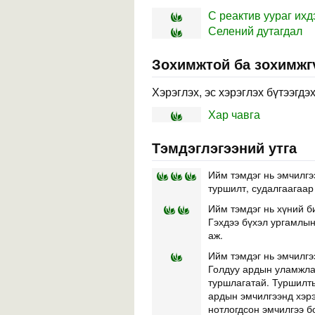
С реактив уураг ихд
Селений дутагдал
Зохимжтой ба зохимжг
Хэрэглэх, эс хэрэглэх бүтээгдэ
Хар чавга
Тэмдэглэгээний утга
Ийм тэмдэг нь эмчилгэ
туршилт, судалгаагаар
Ийм тэмдэг нь хүний б
Гэхдээ бүхэл ургамлын 
аж.
Ийм тэмдэг нь эмчилгэ
Голдуу ардын уламжлал
туршлагатай. Туршилты
ардын эмчилгээнд хэр
нотлогдсон эмчилгээ б