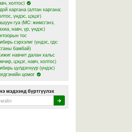
авч, холтос)
дой харгана (алтан харгана:
олтос, үндэс, цэцэг)
ашуун гуа (MC: жимсгэнэ,
ахиа, навч, үр, үндэс)
нтоорын тос
ибирь сэрхэлиг (үндэс, гдх:
сганы бамбай)
ижиг навчит далан хальс
мөчир, цэцэг, навч, холтос)
ибирь цүлдэгнүүр (үндэс)
эгдгэнийн цомог
э мэдээнд бүртгүүлэх