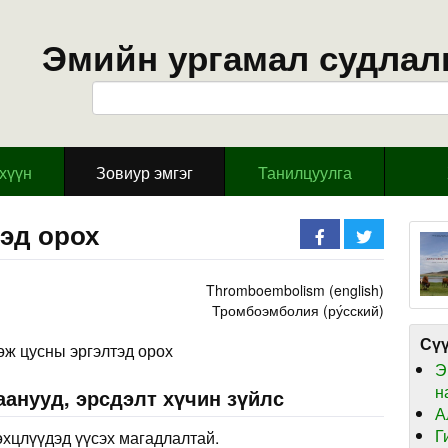
Эмийн ургамал судлал
эхүүн
Зовиур эмгэг
Танилцуулга
эд орох
Thromboembolism (english)
Тромбоэмболия (ру́сский)
Сүү
өж цусны эргэлтэд орох
Э
н
анууд, эрсдэлт хүчин зүйлс
А
Г
өхцлүүдэд үүсэх магадлалтай.