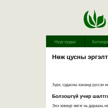
Hүүр хуудас
Бүтээгд
Нөж цусны эргэлт
Зүрх, судасны хананд үүссэн н
Болзошгүй учир шалтга
Энэ зовиур эмгэг нь дараахь н