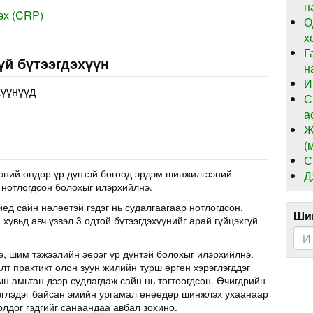
н
эх (CRP)
О
х
Г
үй бүтээгдэхүүн
н
И
хүүнүүд
С
а
Ж
(
С
эний өндөр үр дүнтэй бөгөөд эрдэм шинжилгээний
Д
 нотлогдсон болохыг илэрхийлнэ.
иед сайн нөлөөтэй гэдэг нь судалгаагаар нотлогдсон.
Шин
хувьд авч үзвэл 3 одтой бүтээгдэхүүнийг арай гүйцэхгүй
э, шим тэжээлийн эерэг үр дүнтэй болохыг илэрхийлнэ.
т практикт олон зуун жилийн турш өргөн хэрэглэгддэг
н амьтан дээр судлагдаж сайн нь тогтоогдсон. Өчигдрийн
эглэдэг байсан эмийн ургамал өнөөдөр шинжлэх ухаанаар
олдог гэдгийг санаандаа авбал зохино.