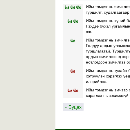
Ийм тэмдэг нь эмчилгэ
туршилт, судалгаагаар
Ийм тэмдэг нь хүний б
Гэхдээ бүхэл ургамлын 
аж.
Ийм тэмдэг нь эмчилгэ
Голдуу ардын уламжлал
туршлагатай. Туршилты
ардын эмчилгээнд хэр
нотлогдсон эмчилгээ б
Ийм тэмдэг нь тухайн б
хэтрүүлэн хэрэглэх үе
илэрийлнэ.
Ийм тэмдэг нь эмчээр 
хэрэглэх нь зохимжгүй 
« Буцах