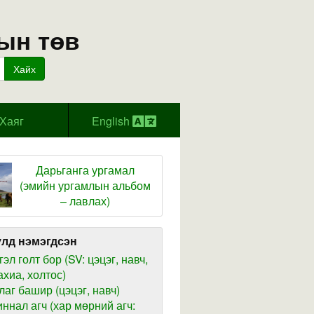
ын төв
Хайх
Хаяг
English
Дарьганга ургамал
(эмийн ургамлын альбом
– лавлах)
лд нэмэгдсэн
гэл голт бор (SV: цэцэг, навч,
ахиа, холтос)
лаг башир (цэцэг, навч)
иннал агч (хар мөрний агч: