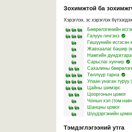
Зохимжтой ба зохимжг
Хэрэглэх, эс хэрэглэх бүтээгдэ
Бөөрөлзгөнийн исгэ
Галуун гичгэнэ
Гишүүнийн исгэсэн 
Жавхаалаг башир (
Намгийн дүндэггара
Сарьслаг хунчир
Сахалины бөөрөлзгө
Төллүүр тарна
Улаан унаган туруу (
Цайны шимэрс
Цооргонын цомог
Чонын хэл (том навч
Шанцны цомог
Шүүдэргэнийн цомо
Тэмдэглэгээний утга