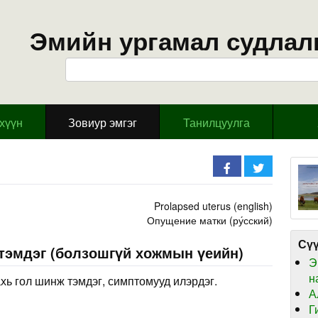
Эмийн ургамал судлал
эхүүн
Зовиур эмгэг
Танилцуулга
Prolapsed uterus (english)
Опущение матки (ру́сский)
Сүү
 тэмдэг (болзошгүй хожмын үеийн)
Э
н
хь гол шинж тэмдэг, симптомууд илэрдэг.
А
Г