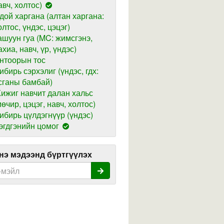
авч, холтос)
дой харгана (алтан харгана:
олтос, үндэс, цэцэг)
ашуун гуа (MC: жимсгэнэ,
ахиа, навч, үр, үндэс)
нтоорын тос
ибирь сэрхэлиг (үндэс, гдх:
сганы бамбай)
ижиг навчит далан хальс
мөчир, цэцэг, навч, холтос)
ибирь цүлдэгнүүр (үндэс)
эгдгэнийн цомог
э мэдээнд бүртгүүлэх