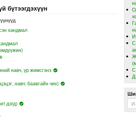
н
үй бүтээгдэхүүн
О
х
хүүнүүд
Г
н
сэн хандмал
И
С
хандмал
а
юмдүүжин)
Ж
в
(
С
ний навч, үр жимсгэнэ
Д
цэцэг, навч: баавгайн чих)
Шин
ит дэгд)
г