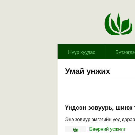
Hүүр хуудас
Бүтээгд
Умай унжих
Үндсэн зовуурь, шинж
Энэ зовиур эмгэгийн үед дараа
Бөөрний усжилт