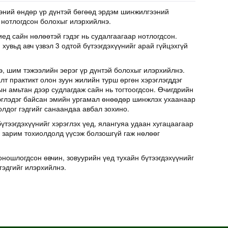
эний өндөр үр дүнтэй бөгөөд эрдэм шинжилгээний
 нотлогдсон болохыг илэрхийлнэ.
иед сайн нөлөөтэй гэдэг нь судалгаагаар нотлогдсон.
хувьд авч үзвэл 3 одтой бүтээгдэхүүнийг арай гүйцэхгүй
э, шим тэжээлийн эерэг үр дүнтэй болохыг илэрхийлнэ.
т практикт олон зуун жилийн турш өргөн хэрэглэгддэг
н амьтан дээр судлагдаж сайн нь тогтоогдсон. Өчигдрийн
эглэдэг байсан эмийн ургамал өнөөдөр шинжлэх ухаанаар
олдог гэдгийг санаандаа авбал зохино.
үтээгдэхүүнийг хэрэглэх үед, ялангуяа удаан хугацаагаар
д зарим тохиолдолд үүсэж болзошгүй гаж нөлөөг
оношлогдсон өвчин, зовуурийн үед тухайн бүтээгдэхүүнийг
гэдгийг илэрхийлнэ.