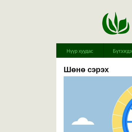
Hүүр хуудас
Бүтээгд
Шөнө сэрэх