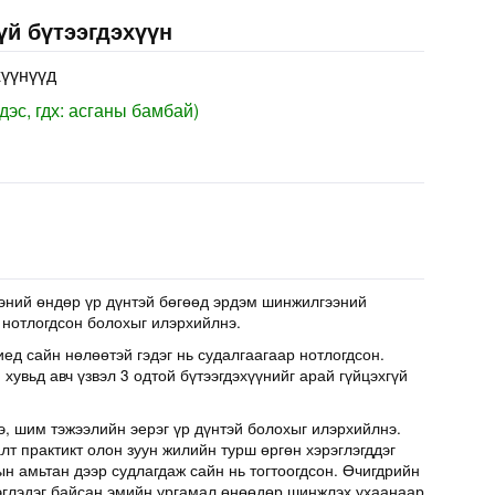
үй бүтээгдэхүүн
хүүнүүд
дэс, гдх: асганы бамбай)
эний өндөр үр дүнтэй бөгөөд эрдэм шинжилгээний
 нотлогдсон болохыг илэрхийлнэ.
иед сайн нөлөөтэй гэдэг нь судалгаагаар нотлогдсон.
хувьд авч үзвэл 3 одтой бүтээгдэхүүнийг арай гүйцэхгүй
э, шим тэжээлийн эерэг үр дүнтэй болохыг илэрхийлнэ.
т практикт олон зуун жилийн турш өргөн хэрэглэгддэг
н амьтан дээр судлагдаж сайн нь тогтоогдсон. Өчигдрийн
эглэдэг байсан эмийн ургамал өнөөдөр шинжлэх ухаанаар