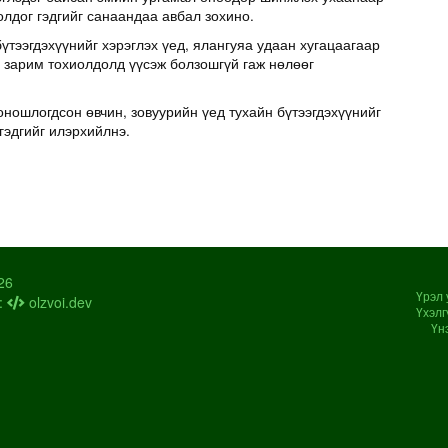
олдог гэдгийг санаандаа авбал зохино.
үтээгдэхүүнийг хэрэглэх үед, ялангуяа удаан хугацаагаар
д зарим тохиолдолд үүсэж болзошгүй гаж нөлөөг
оношлогдсон өвчин, зовуурийн үед тухайн бүтээгдэхүүнийг
гэдгийг илэрхийлнэ.
26
Үрэл 
:
olzvoi.dev
Үхэлг
Үн