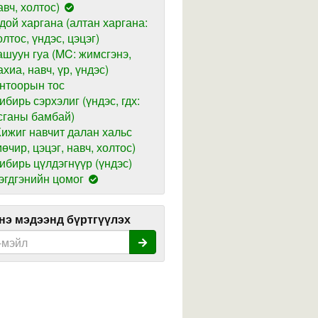
авч, холтос)
дой харгана (алтан харгана:
олтос, үндэс, цэцэг)
ашуун гуа (MC: жимсгэнэ,
ахиа, навч, үр, үндэс)
нтоорын тос
ибирь сэрхэлиг (үндэс, гдх:
сганы бамбай)
ижиг навчит далан хальс
мөчир, цэцэг, навч, холтос)
ибирь цүлдэгнүүр (үндэс)
эгдгэнийн цомог
э мэдээнд бүртгүүлэх