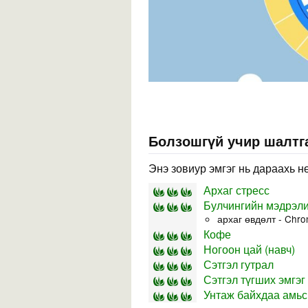
Болзошгүй учир шалтга
Энэ зовиур эмгэг нь дараахь н
Архаг стресс
Булчингийн мэдрэли
архаг өвдөлт - Chro
Кофе
Ногоон цай (навч)
Сэтгэл гутрал
Сэтгэл түгших эмгэг 
Унтаж байхдаа амьсг