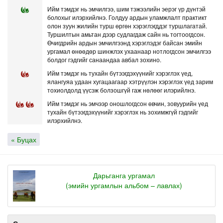
Ийм тэмдэг нь эмчилгээ, шим тэжээлийн эерэг үр дүнтэй
болохыг илэрхийлнэ. Голдуу ардын уламжлалт практикт
олон зуун жилийн турш өргөн хэрэглэгддэг туршлагатай.
Туршилтын амьтан дээр судлагдаж сайн нь тогтоогдсон.
Өчигдрийн ардын эмчилгээнд хэрэглэдэг байсан эмийн
ургамал өнөөдөр шинжлэх ухаанаар нотлогдсон эмчилгээ
болдог гэдгийг санаандаа авбал зохино.
Ийм тэмдэг нь тухайн бүтээгдэхүүнийг хэрэглэх үед,
ялангуяа удаан хугацаагаар хэтрүүлэн хэрэглэх үед зарим
тохиолдолд үүсэж болзошгүй гаж нөлөөг илэрийлнэ.
Ийм тэмдэг нь эмчээр оношлогдсон өвчин, зовуурийн үед
тухайн бүтээгдэхүүнийг хэрэглэх нь зохимжгүй гэдгийг
илэрхийлнэ.
« Буцах
Дарьганга ургамал
(эмийн ургамлын альбом – лавлах)