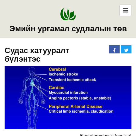
Эмийн ургамал судлалын төв
Судас хатууралт
бүлэнтэс
Atherothrombosis (english)