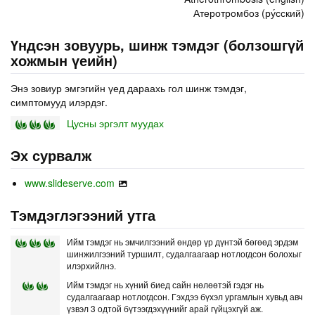
Атеротромбоз (ру́сский)
Үндсэн зовуурь, шинж тэмдэг (болзошгүй
хожмын үеийн)
Энэ зовиур эмгэгийн үед дараахь гол шинж тэмдэг,
симптомууд илэрдэг.
Цусны эргэлт муудах
Эх сурвалж
www.slideserve.com
Тэмдэглэгээний утга
Ийм тэмдэг нь эмчилгээний өндөр үр дүнтэй бөгөөд эрдэм
шинжилгээний туршилт, судалгаагаар нотлогдсон болохыг
илэрхийлнэ.
Ийм тэмдэг нь хүний биед сайн нөлөөтэй гэдэг нь
судалгаагаар нотлогдсон. Гэхдээ бүхэл ургамлын хувьд авч
үзвэл 3 одтой бүтээгдэхүүнийг арай гүйцэхгүй аж.