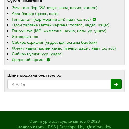
Сүүлд нэмэгдсэн
Эгэл голт бор (SV: цэцэг, навч, нахиа, холтос)
Алаг башир (цэцэг, навч)
Гиннал агч (хар мөрний агч: навч, холтос)
Одой харгана (алтан харгана: холтос, үндэс, цэцэг)
Гашуун гуа (MC: жимсгэнэ, нахиа, навч, үр, үндэс)
Интоорын тос
Сибирь сэрхэлиг (үндэс, гдх: асганы бамбай)
Жижиг навчит далан хальс (мөчир, цэцэг, навч, холтос)
Сибирь цүлдэгнүүр (үндэс)
Дэгдгэнийн цомог
Шинэ мэдээнд бүртгүүлэх
Эмийн ургамал судлалын төв © 2026
Холбоо барих
|
RSS
| Developed by:
olzvoi.dev