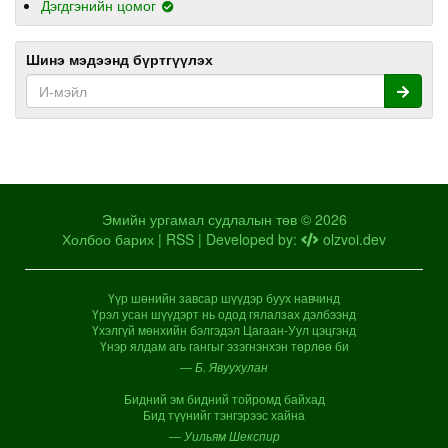
Дэгдгэнийн цомог
Шинэ мэдээнд бүртгүүлэх
Эмийн ургамал судлалын төв © 2026
Холбоо барих
|
RSS
| Developed by:
olzvoi.dev
Үүр шөнийн завсар шүүдэр буух навчинд
Үрэл усан шүүдэрт нь одод гялалзах дэлбээнд
Үхэлгүй мөнхийн бэлгэдэл Цагаан-Уул цэцгэнд
Үнэр ялдам агь гангыг эзэгнэнхэн төрлөө би
— Б. Явуухулан
Бидний эм бидний тойромд байхад
Бид түүнийг тэнгэрээс хайна
— Уильям Шекспир