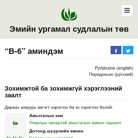
Эмийн ургамал судлалын төв
“В-6” аминдэм
Pyridoxine (english)
Пиридоксин (ру́сский)
Зохимжтой ба зохимжгүй хэрэглээний
заалт
Дараах зовуурь эмгэгт хэрэглэх ба эс хэрэглэх болой.
Амьсгалын зам
Улирлын чанартай амьсгалын замын харшил
Дотоод шүүрлийн өвчин
Серотонины хомсдол