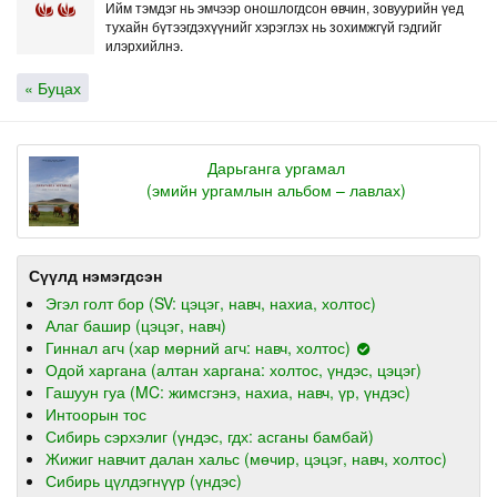
Ийм тэмдэг нь эмчээр оношлогдсон өвчин, зовуурийн үед
тухайн бүтээгдэхүүнийг хэрэглэх нь зохимжгүй гэдгийг
илэрхийлнэ.
« Буцах
Дарьганга ургамал
(эмийн ургамлын альбом – лавлах)
Сүүлд нэмэгдсэн
Эгэл голт бор (SV: цэцэг, навч, нахиа, холтос)
Алаг башир (цэцэг, навч)
Гиннал агч (хар мөрний агч: навч, холтос)
Одой харгана (алтан харгана: холтос, үндэс, цэцэг)
Гашуун гуа (MC: жимсгэнэ, нахиа, навч, үр, үндэс)
Интоорын тос
Сибирь сэрхэлиг (үндэс, гдх: асганы бамбай)
Жижиг навчит далан хальс (мөчир, цэцэг, навч, холтос)
Сибирь цүлдэгнүүр (үндэс)