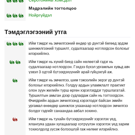
Мэдрэлийн тогтолцоо
Нойргүйдэл
Тэмдэглэгээний утга
Ийм тэмдэг нь эмчилгээний өндөр үр дүнтэй бөгөөд эрдэм
шинжилгээний туршилт, судалгаагаар нотлогдсон болохыг
илэрхийлнэ.
Ийм тэмдэг нь хүний биед сайн нөлөөтэй гэдэг нь
судалгаагаар нотлогдсон. Гэхдээ бүхэл ургамлын хувьд авч
үзвэл 3 одтой бүтээгдэхүүнийг арай гүйцэхгүй аж.
Ийм тэмдэг нь эмчилгээ, шим тэжээлийн эерэг үр дүнтэй
болохыг илэрхийлнэ. Голдуу ардын уламжлалт практикт
олон зуун жилийн турш өргөн хэрэглэгддэг туршлагатай.
Туршилтын амьтан дээр судлагдаж сайн нь тогтоогдсон.
Өчигдрийн ардын эмчилгээнд хэрэглэдэг байсан эмийн
ургамал өнөөдөр шинжлэх ухаанаар нотлогдсон эмчилгээ
болдог гэдгийг санаандаа авбал зохино.
Ийм тэмдэг нь тухайн бүтээгдэхүүнийг хэрэглэх үед,
ялангуяа удаан хугацаагаар хэтрүүлэн хэрэглэх үед зарим
тохиолдолд үүсэж болзошгүй гаж нөлөөг илэрийлнэ.