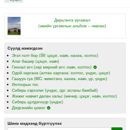
Дарьганга ургамал
(эмийн ургамлын альбом – лавлах)
Сүүлд нэмэгдсэн
Эгэл голт бор (SV: цэцэг, навч, нахиа, холтос)
Алаг башир (цэцэг, навч)
Гиннал агч (хар мөрний агч: навч, холтос)
Одой харгана (алтан харгана: холтос, үндэс, цэцэг)
Гашуун гуа (MC: жимсгэнэ, нахиа, навч, үр, үндэс)
Интоорын тос
Сибирь сэрхэлиг (үндэс, гдх: асганы бамбай)
Жижиг навчит далан хальс (мөчир, цэцэг, навч, холтос)
Сибирь цүлдэгнүүр (үндэс)
Дэгдгэнийн цомог
Шинэ мэдээнд бүртгүүлэх