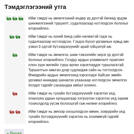
Тэмдэглэгээний утга
Ийм тэмдэг нь эмчилгээний өндөр үр дүнтэй бөгөөд эрдэм
шинжилгээний туршилт, судалгаагаар нотлогдсон болохыг
илэрхийлнэ.
Ийм тэмдэг нь хүний биед сайн нөлөөтэй гэдэг нь
судалгаагаар нотлогдсон. Гэхдээ бүхэл ургамлын хувьд авч
үзвэл 3 одтой бүтээгдэхүүнийг арай гүйцэхгүй аж.
Ийм тэмдэг нь эмчилгээ, шим тэжээлийн эерэг үр дүнтэй
болохыг илэрхийлнэ. Голдуу ардын уламжлалт практикт
олон зуун жилийн турш өргөн хэрэглэгддэг туршлагатай.
Туршилтын амьтан дээр судлагдаж сайн нь тогтоогдсон.
Өчигдрийн ардын эмчилгээнд хэрэглэдэг байсан эмийн
ургамал өнөөдөр шинжлэх ухаанаар нотлогдсон эмчилгээ
болдог гэдгийг санаандаа авбал зохино.
Ийм тэмдэг нь тухайн бүтээгдэхүүнийг хэрэглэх үед,
ялангуяа удаан хугацаагаар хэтрүүлэн хэрэглэх үед зарим
тохиолдолд үүсэж болзошгүй гаж нөлөөг илэрийлнэ.
Ийм тэмдэг нь эмчээр оношлогдсон өвчин, зовуурийн үед
тухайн бүтээгдэхүүнийг хэрэглэх нь зохимжгүй гэдгийг
илэрхийлнэ.
« Буцах