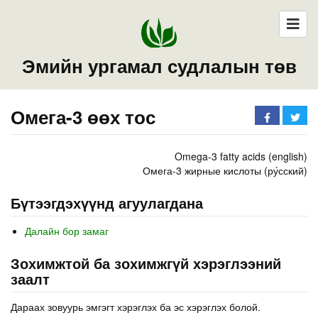
Эмийн ургамал судлалын төв
Омега-3 өөх тос
Omega-3 fatty acids (english)
Омега-3 жирные кислоты (ру́сский)
Бүтээгдэхүүнд агуулагдана
Далайн бор замаг
Зохимжтой ба зохимжгүй хэрэглээний
заалт
Дараах зовуурь эмгэгт хэрэглэх ба эс хэрэглэх болой.