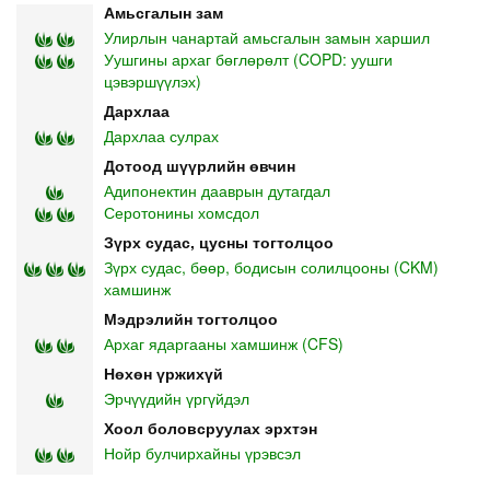
Амьсгалын зам
Улирлын чанартай амьсгалын замын харшил
Уушгины архаг бөглөрөлт (COPD: уушги
цэвэршүүлэх)
Дархлаа
Дархлаа сулрах
Дотоод шүүрлийн өвчин
Адипонектин дааврын дутагдал
Серотонины хомсдол
Зүрх судас, цусны тогтолцоо
Зүрх судас, бөөр, бодисын солилцооны (CKM)
хамшинж
Мэдрэлийн тогтолцоо
Архаг ядаргааны хамшинж (CFS)
Нөхөн үржихүй
Эрчүүдийн үргүйдэл
Хоол боловсруулах эрхтэн
Нойр булчирхайны үрэвсэл