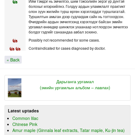
Ийм тэмдэг нь эмчилгээ, шим тэжээлийн эерэг үр дүнтэй
болохыг илэрхийлнэ. Голдуу ардын уламжлалт практикт
олон зуун жилийн турш өргөн хэрэглэгддэг туршлагатай.
Туршилтын амьтан дээр судлагдаж сайн нь тогтоогдсон.
Өчигдрийн ардын эмчилгээнд хэрэглэдэг байсан эмийн
ургамал өнөөдөр шинжлэх ухаанаар нотлогдсон эмчилгээ
болдог гэдгийг санаандаа авбал зохино.
Possibly not recommended for some cases.
Contraindicated for cases diagnosed by doctor.
« Back
Дарьганга ургамал
(эмийн ургамлын альбом – лавлах)
Latest uptades
Common lilac
Chinese Pink
Amur maple (Ginnala leaf extracts, Tatar maple, Ku-jin tea)