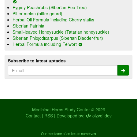
Pygmy Peashrubs (Siberian Pea Tree)
Bitter melon (bitter gourd)
Herbal Oil Formula including Cherry stalks
Siberian Patrinia
Small-leaved Honeysuckle (Tatarian honeysuckle)
Siberian Phlojodicarpus (Siberian Bladder-fruit)
Herbal Formula including Felwort
Subscribe to latest uptades
Medicinal Herbs Study Center © 2026
Contact
|
RSS
| Developed by:
olzvoi.dev
Our medicine often lies in ourselves