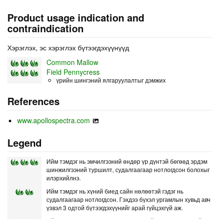
Product usage indication and
contraindication
Хэрэглэх, эс хэрэглэх бүтээгдэхүүнүүд
Common Mallow
Field Pennycress
үрийн шингэний ялгаруулалтыг дэмжих
References
www.apollospectra.com
Legend
Ийм тэмдэг нь эмчилгээний өндөр үр дүнтэй бөгөөд эрдэм
шинжилгээний туршилт, судалгаагаар нотлогдсон болохыг
илэрхийлнэ.
Ийм тэмдэг нь хүний биед сайн нөлөөтэй гэдэг нь
судалгаагаар нотлогдсон. Гэхдээ бүхэл ургамлын хувьд авч
үзвэл 3 одтой бүтээгдэхүүнийг арай гүйцэхгүй аж.