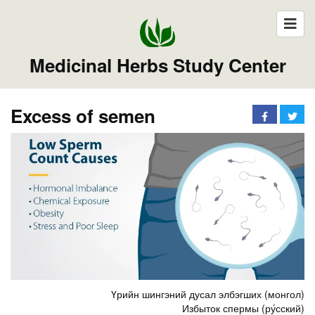
Medicinal Herbs Study Center
Excess of semen
Үрийн шингэний дусал элбэгших (монгол)
Избыток спермы (ру́сский)