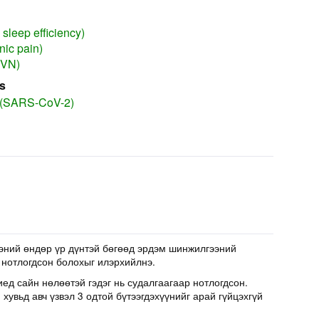
sleep efficiency)
nic pain)
(VN)
s
 (SARS-CoV-2)
эний өндөр үр дүнтэй бөгөөд эрдэм шинжилгээний
 нотлогдсон болохыг илэрхийлнэ.
иед сайн нөлөөтэй гэдэг нь судалгаагаар нотлогдсон.
хувьд авч үзвэл 3 одтой бүтээгдэхүүнийг арай гүйцэхгүй