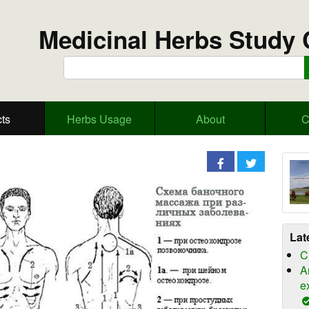
Medicinal Herbs Study 
ts
Herbs Usage
About
C
Lat
C
A
e