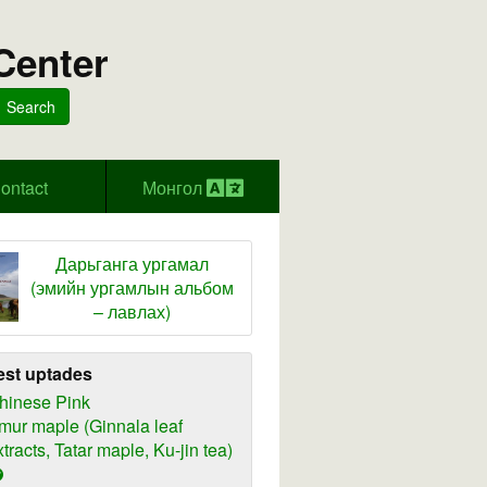
Center
Search
ontact
Монгол
Дарьганга ургамал
(эмийн ургамлын альбом
– лавлах)
est uptades
hinese Pink
mur maple (Ginnala leaf
xtracts, Tatar maple, Ku-jin tea)