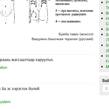
P
T
B
H
C
S
Бумба тавих (монгол)
S
Вакуумно-баночная терапия (ру́сский)
(
S
(
H
раахь жагсаалтаар харуулъя.
F
M
ation
Sub
 ба эс хэрэглэх болой.
ystem