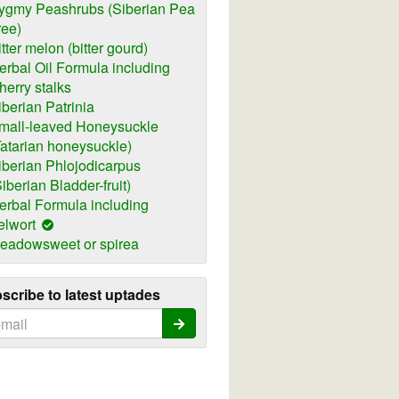
ygmy Peashrubs (Siberian Pea
ree)
itter melon (bitter gourd)
erbal Oil Formula including
herry stalks
iberian Patrinia
mall-leaved Honeysuckle
Tatarian honeysuckle)
iberian Phlojodicarpus
Siberian Bladder-fruit)
erbal Formula including
elwort
eadowsweet or spirea
scribe to latest uptades