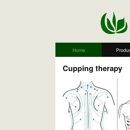
Home
Produc
Cupping therapy