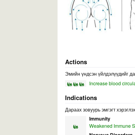
Actions
Эмийн үндсэн үйлдэлүүдийг да
Increase blood circul
Indications
Дараах зовуурь эмгэгт хэрэглэх
Immunity
Weakened Immune S
Nervous Disorders