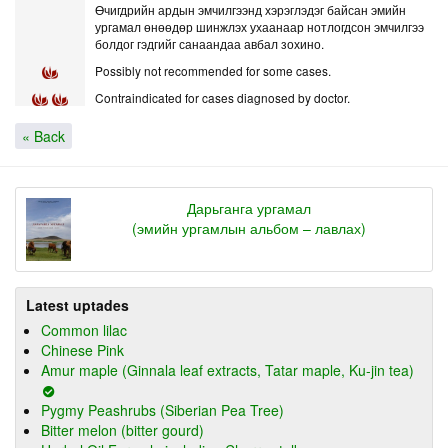
Өчигдрийн ардын эмчилгээнд хэрэглэдэг байсан эмийн
ургамал өнөөдөр шинжлэх ухаанаар нотлогдсон эмчилгээ
болдог гэдгийг санаандаа авбал зохино.
Possibly not recommended for some cases.
Contraindicated for cases diagnosed by doctor.
« Back
Дарьганга ургамал
(эмийн ургамлын альбом – лавлах)
Latest uptades
Common lilac
Chinese Pink
Amur maple (Ginnala leaf extracts, Tatar maple, Ku-jin tea)
Pygmy Peashrubs (Siberian Pea Tree)
Bitter melon (bitter gourd)