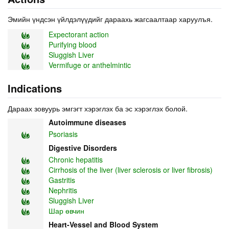
Эмийн үндсэн үйлдэлүүдийг дараахь жагсаалтаар харуулъя.
Expectorant action
Purifying blood
Sluggish Liver
Vermifuge or anthelmintic
Indications
Дараах зовуурь эмгэгт хэрэглэх ба эс хэрэглэх болой.
Autoimmune diseases
Psoriasis
Digestive Disorders
Chronic hepatitis
Cirrhosis of the liver (liver sclerosis or liver fibrosis)
Gastritis
Nephritis
Sluggish Liver
Шар өвчин
Heart-Vessel and Blood System