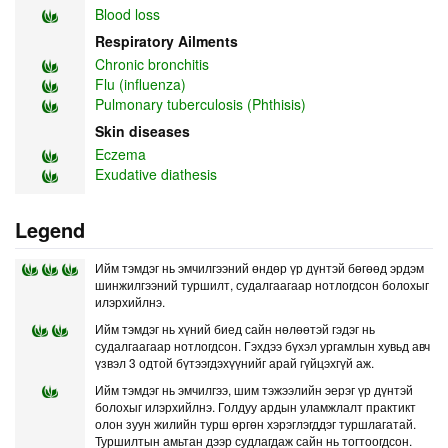
Blood loss
Respiratory Ailments
Chronic bronchitis
Flu (influenza)
Pulmonary tuberculosis (Phthisis)
Skin diseases
Eczema
Exudative diathesis
Legend
Ийм тэмдэг нь эмчилгээний өндөр үр дүнтэй бөгөөд эрдэм
шинжилгээний туршилт, судалгаагаар нотлогдсон болохыг
илэрхийлнэ.
Ийм тэмдэг нь хүний биед сайн нөлөөтэй гэдэг нь
судалгаагаар нотлогдсон. Гэхдээ бүхэл ургамлын хувьд авч
үзвэл 3 одтой бүтээгдэхүүнийг арай гүйцэхгүй аж.
Ийм тэмдэг нь эмчилгээ, шим тэжээлийн эерэг үр дүнтэй
болохыг илэрхийлнэ. Голдуу ардын уламжлалт практикт
олон зуун жилийн турш өргөн хэрэглэгддэг туршлагатай.
Туршилтын амьтан дээр судлагдаж сайн нь тогтоогдсон.