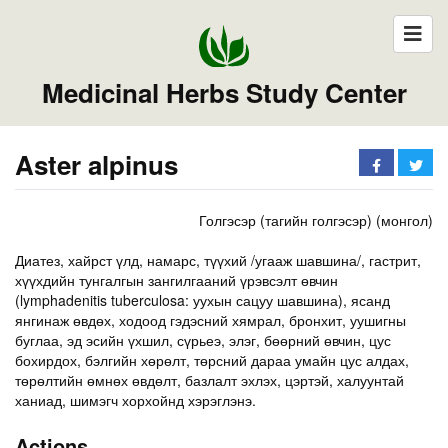
Medicinal Herbs Study Center
Aster alpinus
Голгэсэр (тагийн голгэсэр) (монгол)
Диатез, хайрст үлд, намарс, түүхий /угааж шавшина/, гастрит,
хүүхдийн тунгалгын зангилгааний үрэвсэлт өвчин
(lymphadenitis tuberculosa: уухын сацуу шавшина), ясанд
янгинаж өвдөх, ходоод гэдэсний хямрал, бронхит, уушигны
буглаа, эд эсийн үхшил, сүрьеэ, элэг, бөөрний өвчин, цус
бохирдох, бэлгийн хөрөлт, төрсний дараа умайн цус алдах,
төрөлтийн өмнөх өвдөлт, базлалт эхлэх, цэртэй, халуунтай
ханиад, шимэгч хорхойнд хэрэглэнэ.
Actions