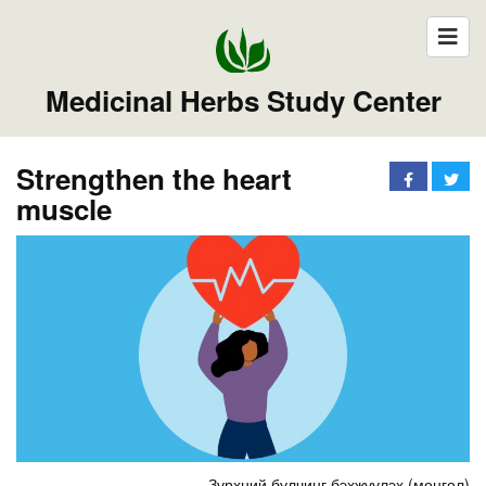
Medicinal Herbs Study Center
Strengthen the heart
muscle
Зүрхний булчинг бэхжүүлэх (монгол)