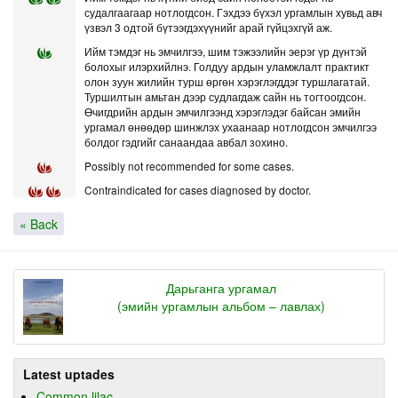
судалгаагаар нотлогдсон. Гэхдээ бүхэл ургамлын хувьд авч
үзвэл 3 одтой бүтээгдэхүүнийг арай гүйцэхгүй аж.
Ийм тэмдэг нь эмчилгээ, шим тэжээлийн эерэг үр дүнтэй
болохыг илэрхийлнэ. Голдуу ардын уламжлалт практикт
олон зуун жилийн турш өргөн хэрэглэгддэг туршлагатай.
Туршилтын амьтан дээр судлагдаж сайн нь тогтоогдсон.
Өчигдрийн ардын эмчилгээнд хэрэглэдэг байсан эмийн
ургамал өнөөдөр шинжлэх ухаанаар нотлогдсон эмчилгээ
болдог гэдгийг санаандаа авбал зохино.
Possibly not recommended for some cases.
Contraindicated for cases diagnosed by doctor.
« Back
Дарьганга ургамал
(эмийн ургамлын альбом – лавлах)
Latest uptades
Common lilac