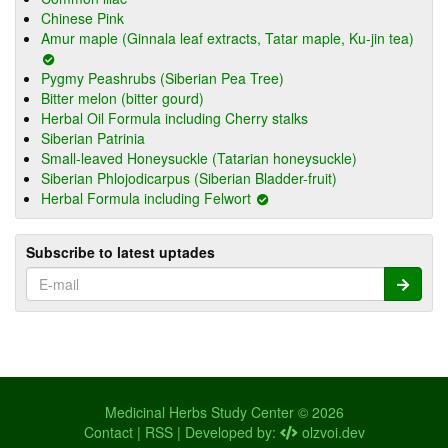
Chinese Pink
Amur maple (Ginnala leaf extracts, Tatar maple, Ku-jin tea)
Pygmy Peashrubs (Siberian Pea Tree)
Bitter melon (bitter gourd)
Herbal Oil Formula including Cherry stalks
Siberian Patrinia
Small-leaved Honeysuckle (Tatarian honeysuckle)
Siberian Phlojodicarpus (Siberian Bladder-fruit)
Herbal Formula including Felwort
Subscribe to latest uptades
Medicinal Herbs Study Center © 2026
Contact
|
RSS
| Developed by:
olzvoi.dev