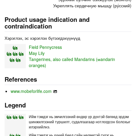
Укреплять сердечную мышцу (ру́сский)
Product usage indication and
contraindication
Хэрэглэх, эс хэрэглэх бүтээгдэхүүнүүд
Field Pennycress
May Lily
Tangerines, also called Mandarins (мandarin
oranges)
References
www.mobeforlife.com
Legend
Ийм тэмдэг нь эмчилгээний өндөр үр дүнтэй бөгөөд эрдэм
шинжилгээний туршилт, судалгаагаар нотлогдсон болохыг
илэрхийлнэ.
Ийм тэмдэг нь хүний биед сайн нөлөөтэй гэдэг нь