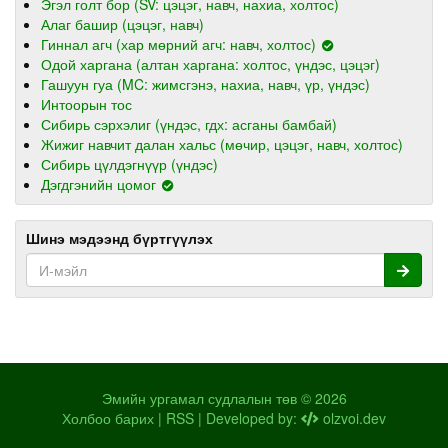
Эгэл голт бор (SV: цэцэг, навч, нахиа, холтос)
Алаг башир (цэцэг, навч)
Гиннал агч (хар мөрний агч: навч, холтос)
Одой харгана (алтан харгана: холтос, үндэс, цэцэг)
Гашуун гуа (MC: жимсгэнэ, нахиа, навч, үр, үндэс)
Интоорын тос
Сибирь сэрхэлиг (үндэс, гдх: асганы бамбай)
Жижиг навчит далан хальс (мөчир, цэцэг, навч, холтос)
Сибирь цүлдэгнүүр (үндэс)
Дэгдгэнийн цомог
Шинэ мэдээнд бүртгүүлэх
Эмийн ургамал судлалын төв © 2026
Холбоо барих
|
RSS
| Developed by:
olzvoi.dev