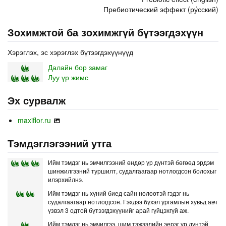
Пребиотический эффект (ру́сский)
Зохимжтой ба зохимжгүй бүтээгдэхүүн
Хэрэглэх, эс хэрэглэх бүтээгдэхүүнүүд
Далайн бор замаг
Луу үр жимс
Эх сурвалж
maxiflor.ru
Тэмдэглэгээний утга
Ийм тэмдэг нь эмчилгээний өндөр үр дүнтэй бөгөөд эрдэм
шинжилгээний туршилт, судалгаагаар нотлогдсон болохыг
илэрхийлнэ.
Ийм тэмдэг нь хүний биед сайн нөлөөтэй гэдэг нь
судалгаагаар нотлогдсон. Гэхдээ бүхэл ургамлын хувьд авч
үзвэл 3 одтой бүтээгдэхүүнийг арай гүйцэхгүй аж.
Ийм тэмдэг нь эмчилгээ, шим тэжээлийн эерэг үр дүнтэй