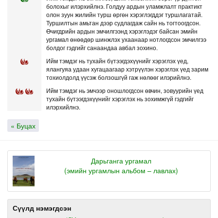
болохыг илэрхийлнэ. Голдуу ардын уламжлалт практикт
олон зуун жилийн турш өргөн хэрэглэгддэг туршлагатай.
Туршилтын амьтан дээр судлагдаж сайн нь тогтоогдсон.
Өчигдрийн ардын эмчилгээнд хэрэглэдэг байсан эмийн
ургамал өнөөдөр шинжлэх ухаанаар нотлогдсон эмчилгээ
болдог гэдгийг санаандаа авбал зохино.
Ийм тэмдэг нь тухайн бүтээгдэхүүнийг хэрэглэх үед,
ялангуяа удаан хугацаагаар хэтрүүлэн хэрэглэх үед зарим
тохиолдолд үүсэж болзошгүй гаж нөлөөг илэрийлнэ.
Ийм тэмдэг нь эмчээр оношлогдсон өвчин, зовуурийн үед
тухайн бүтээгдэхүүнийг хэрэглэх нь зохимжгүй гэдгийг
илэрхийлнэ.
« Буцах
Дарьганга ургамал
(эмийн ургамлын альбом – лавлах)
Сүүлд нэмэгдсэн