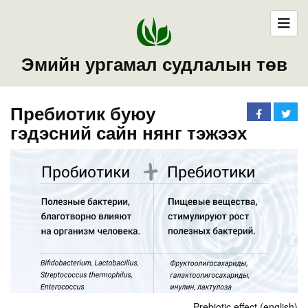
Эмийн ургамал судлалын төв
Пребиотик буюу
гэдэсний сайн нянг тэжээх
Prebiotic effect (english)