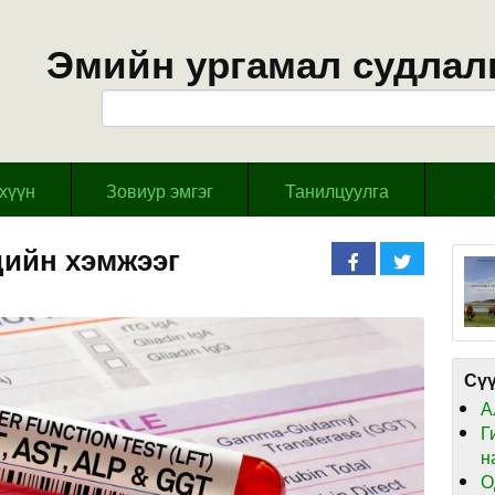
Эмийн ургамал судлал
эхүүн
Зовиур эмгэг
Танилцуулга
дийн хэмжээг
Сүү
А
Г
н
О