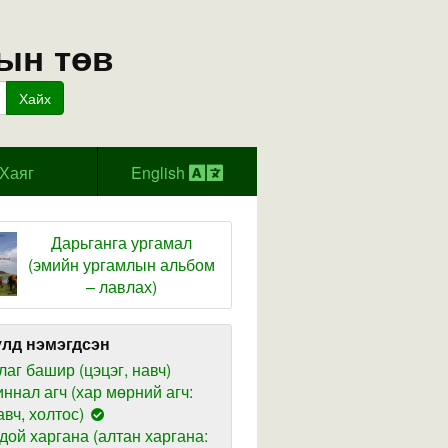
ын төв
Хайх
Хаяг
English
Дарьганга ургамал
(эмийн ургамлын альбом
– лавлах)
лд нэмэгдсэн
лаг башир (цэцэг, навч)
иннал агч (хар мөрний агч:
авч, холтос)
дой харгана (алтан харгана: