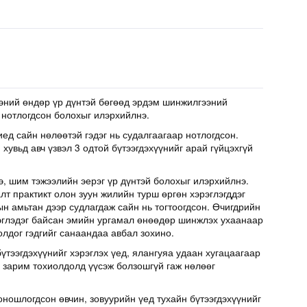
эний өндөр үр дүнтэй бөгөөд эрдэм шинжилгээний
 нотлогдсон болохыг илэрхийлнэ.
иед сайн нөлөөтэй гэдэг нь судалгаагаар нотлогдсон.
хувьд авч үзвэл 3 одтой бүтээгдэхүүнийг арай гүйцэхгүй
э, шим тэжээлийн эерэг үр дүнтэй болохыг илэрхийлнэ.
т практикт олон зуун жилийн турш өргөн хэрэглэгддэг
н амьтан дээр судлагдаж сайн нь тогтоогдсон. Өчигдрийн
эглэдэг байсан эмийн ургамал өнөөдөр шинжлэх ухаанаар
олдог гэдгийг санаандаа авбал зохино.
үтээгдэхүүнийг хэрэглэх үед, ялангуяа удаан хугацаагаар
д зарим тохиолдолд үүсэж болзошгүй гаж нөлөөг
оношлогдсон өвчин, зовуурийн үед тухайн бүтээгдэхүүнийг