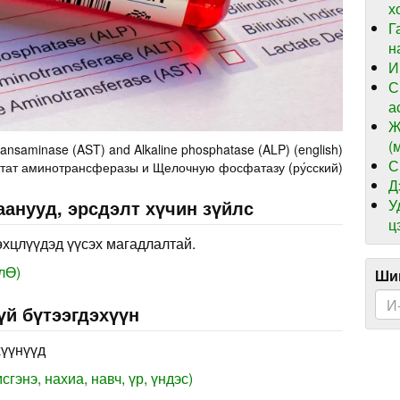
х
Г
н
И
С
а
Ж
(
transaminase (AST) and Alkaline phosphatase (ALP) (english)
С
ртат аминотрансферазы и Щелочную фосфатазу (ру́сский)
Д
У
анууд, эрсдэлт хүчин зүйлс
ц
өхцлүүдэд үүсэх магадлалтай.
лӨ)
Шин
үй бүтээгдэхүүн
хүүнүүд
гэнэ, нахиа, навч, үр, үндэс)