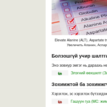
Elevate Alanine (ALT), Aspartate 
Увеличить Аланин, Аспа
Болзошгүй учир шалтга
Энэ зовиур эмгэг нь дараахь н
Элэгний өөхшилт (Э
Зохимжтой ба зохимжг
Хэрэглэх, эс хэрэглэх бүтээгдэ
Гашуун гуа (MC: жимс