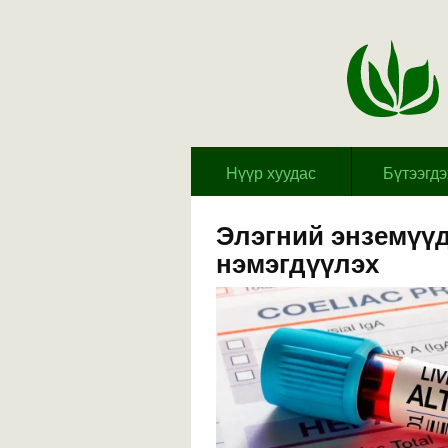
Hүүр хуудас
Бүтээгд
Элэгний энземүү
нэмэгдүүлэх