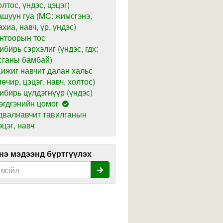
олтос, үндэс, цэцэг)
ашуун гуа (MC: жимсгэнэ,
ахиа, навч, үр, үндэс)
нтоорын тос
ибирь сэрхэлиг (үндэс, гдх:
сганы бамбай)
ижиг навчит далан хальс
мөчир, цэцэг, навч, холтос)
ибирь цүлдэгнүүр (үндэс)
эгдгэнийн цомог
двалнавчит тавилганын
эцэг, навч
э мэдээнд бүртгүүлэх