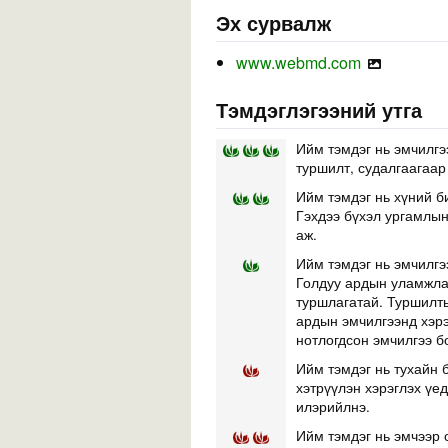
Эх сурвалж
www.webmd.com
Тэмдэглэгээний утга
Ийм тэмдэг нь эмчилгэ
туршилт, судалгаагаар
Ийм тэмдэг нь хүний б
Гэхдээ бүхэл ургамлын 
аж.
Ийм тэмдэг нь эмчилгэ
Голдуу ардын уламжлал
туршлагатай. Туршилты
ардын эмчилгээнд хэр
нотлогдсон эмчилгээ б
Ийм тэмдэг нь тухайн б
хэтрүүлэн хэрэглэх үе
илэрийлнэ.
Ийм тэмдэг нь эмчээр 