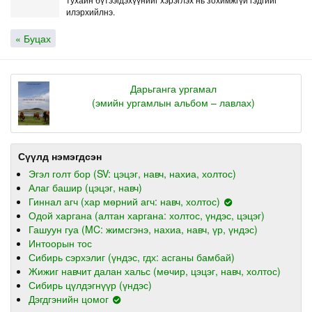
илэрхийлнэ.
« Буцах
Дарьганга ургамал
(эмийн ургамлын альбом – лавлах)
Сүүлд нэмэгдсэн
Эгэл голт бор (SV: цэцэг, навч, нахиа, холтос)
Алаг башир (цэцэг, навч)
Гиннал агч (хар мөрний агч: навч, холтос)
Одой харгана (алтан харгана: холтос, үндэс, цэцэг)
Гашуун гуа (MC: жимсгэнэ, нахиа, навч, үр, үндэс)
Интоорын тос
Сибирь сэрхэлиг (үндэс, гдх: асганы бамбай)
Жижиг навчит далан хальс (мөчир, цэцэг, навч, холтос)
Сибирь цүлдэгнүүр (үндэс)
Дэгдгэнийн цомог