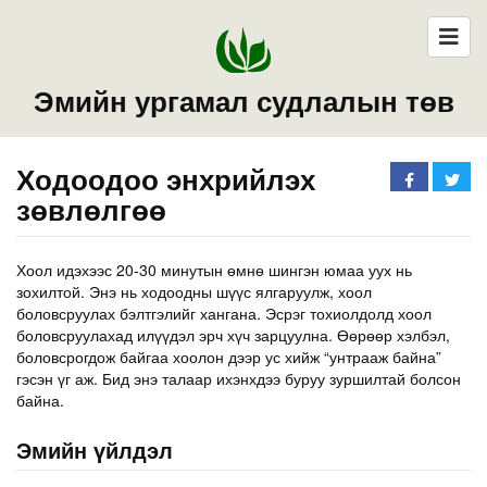
Эмийн ургамал судлалын төв
Ходоодоо энхрийлэх
зөвлөлгөө
Хоол идэхээс 20-30 минутын өмнө шингэн юмаа уух нь
зохилтой. Энэ нь ходоодны шүүс ялгаруулж, хоол
боловсруулах бэлтгэлийг хангана. Эсрэг тохиолдолд хоол
боловсруулахад илүүдэл эрч хүч зарцуулна. Өөрөөр хэлбэл,
боловсрогдож байгаа хоолон дээр ус хийж “унтрааж байна”
гэсэн үг аж. Бид энэ талаар ихэнхдээ буруу зуршилтай болсон
байна.
Эмийн үйлдэл