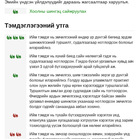
Эмийн үндсэн үйлдэлүүдийг дараахь жагсаалтаар харуулъя.
Хоолны шингэц сайжруулах
Тэмдэглэгээний утга
Ийм тэмдэг нь эмчилгээний өндөр үр дүнтэй бөгөөд эрдэм
шинжилгээний туршилт, судалгаагаар нотлогдсон болохыг
илэрхийлнэ.
Ийм тэмдэг нь хүний биед сайн нөлөөтэй гэдэг нь
судалгаагаар нотлогдсон. Гэхдээ бүхэл ургамлын хувьд авч
үзвэл 3 одтой бүтээгдэхүүнийг арай гүйцэхгүй аж.
Ийм тэмдэг нь эмчилгээ, шим тэжээлийн эерэг үр дүнтэй
болохыг илэрхийлнэ. Голдуу ардын уламжлалт практикт
олон зуун жилийн турш өргөн хэрэглэгддэг туршлагатай.
Туршилтын амьтан дээр судлагдаж сайн нь тогтоогдсон.
Өчигдрийн ардын эмчилгээнд хэрэглэдэг байсан эмийн
ургамал өнөөдөр шинжлэх ухаанаар нотлогдсон эмчилгээ
болдог гэдгийг санаандаа авбал зохино.
Ийм тэмдэг нь тухайн бүтээгдэхүүнийг хэрэглэх үед,
ялангуяа удаан хугацаагаар хэтрүүлэн хэрэглэх үед зарим
тохиолдолд үүсэж болзошгүй гаж нөлөөг илэрийлнэ.
Ийм тэмдэг нь эмчээр оношлогдсон өвчин, зовуурийн үед
тухайн бүтээгдэхүүнийг хэрэглэх нь зохимжгүй гэдгийг