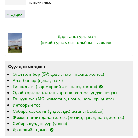
илэрхийлнэ.
« Буцах
Дарьганга ургамал
(эмийн ургамлын альбом – лавлах)
Сүүлд нэмэгдсэн
Эгэл голт бор (SV: цэцэг, навч, нахиа, холтос)
Алаг башир (цэцэг, навч)
Гиннал агч (хар мөрний агч: навч, холтос)
Одой харгана (алтан харгана: холтос, үндэс, цэцэг)
Гашуун гуа (MC: жимсгэнэ, нахиа, навч, үр, үндэс)
Интоорын тос
Сибирь сэрхэлиг (үндэс, гдх: асганы бамбай)
Жижиг навчит далан хальс (мөчир, цэцэг, навч, холтос)
Сибирь цүлдэгнүүр (үндэс)
Дэгдгэнийн цомог