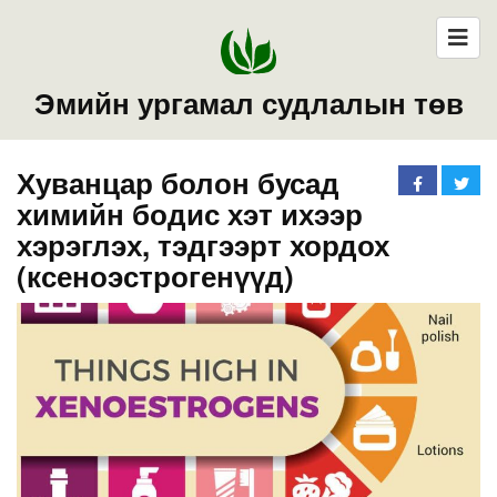
Эмийн ургамал судлалын төв
Хуванцар болон бусад
химийн бодис хэт ихээр
хэрэглэх, тэдгээрт хордох
(ксеноэстрогенүүд)