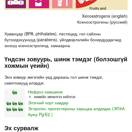
Xenoestrogens (english)
Ксеноэстрогены (ру́сский)
Хуванцар (BPA, phthalates), пестицид, гоо сайхны
бүтээгдэхүүнүүд (parabens), үйлдвэрлэлийн бохирдуудагчид
энэхүү ксеноэстрогенд хамаарна.
Үндсэн зовуурь, шинж тэмдэг (болзошгүй
хожмын үеийн)
Энэ зовиур эмгэгийн үед дараахь гол шинж тэмдэг,
симптомууд илэрдэг.
Нефроз хамшинж
химийн эмчилгээ хийлгэх
Элэгний хорт хавдар
Эстроген, прогестероны харьцаа алдагдах (ЭПХА
буюу Pg/E2 )
Эх сурвалж