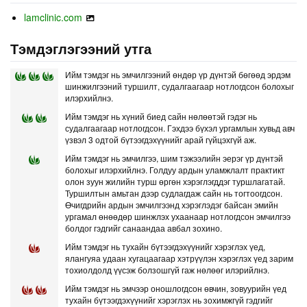
lamclinic.com
Тэмдэглэгээний утга
Ийм тэмдэг нь эмчилгээний өндөр үр дүнтэй бөгөөд эрдэм
шинжилгээний туршилт, судалгаагаар нотлогдсон болохыг
илэрхийлнэ.
Ийм тэмдэг нь хүний биед сайн нөлөөтэй гэдэг нь
судалгаагаар нотлогдсон. Гэхдээ бүхэл ургамлын хувьд авч
үзвэл 3 одтой бүтээгдэхүүнийг арай гүйцэхгүй аж.
Ийм тэмдэг нь эмчилгээ, шим тэжээлийн эерэг үр дүнтэй
болохыг илэрхийлнэ. Голдуу ардын уламжлалт практикт
олон зуун жилийн турш өргөн хэрэглэгддэг туршлагатай.
Туршилтын амьтан дээр судлагдаж сайн нь тогтоогдсон.
Өчигдрийн ардын эмчилгээнд хэрэглэдэг байсан эмийн
ургамал өнөөдөр шинжлэх ухаанаар нотлогдсон эмчилгээ
болдог гэдгийг санаандаа авбал зохино.
Ийм тэмдэг нь тухайн бүтээгдэхүүнийг хэрэглэх үед,
ялангуяа удаан хугацаагаар хэтрүүлэн хэрэглэх үед зарим
тохиолдолд үүсэж болзошгүй гаж нөлөөг илэрийлнэ.
Ийм тэмдэг нь эмчээр оношлогдсон өвчин, зовуурийн үед
тухайн бүтээгдэхүүнийг хэрэглэх нь зохимжгүй гэдгийг