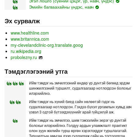
Эгэл лошго (сүений цэцэг, үр, навч, үндэс)
Эмийн багваахайны үндэс, навч
Эх сурвалж
www.healthline.com
www.britannica.com
my-clevelandclinic-org.translate.goog
ru.wikipedia.org
probolezny.ru
Тэмдэглэгээний утга
Ийм тэмдэг нь эмчилгээний өндөр үр дүнтэй бөгөөд эрдэм
шинжилгээний туршилт, судалгаагаар нотлогдсон болохыг
илэрхийлнэ.
Ийм тэмдэг нь хүний биед сайн нөлөөтэй гэдэг нь
судалгаагаар нотлогдсон. Гэхдээ бүхэл ургамлын хувьд авч
үзвэл 3 одтой бүтээгдэхүүнийг арай гүйцэхгүй аж.
Ийм тэмдэг нь эмчилгээ, шим тэжээлийн эерэг үр дүнтэй
болохыг илэрхийлнэ. Голдуу ардын уламжлалт практикт
олон зуун жилийн турш өргөн хэрэглэгддэг туршлагатай.
Туршилтын амьтан дээр судлагдаж сайн нь тогтоогдсон.