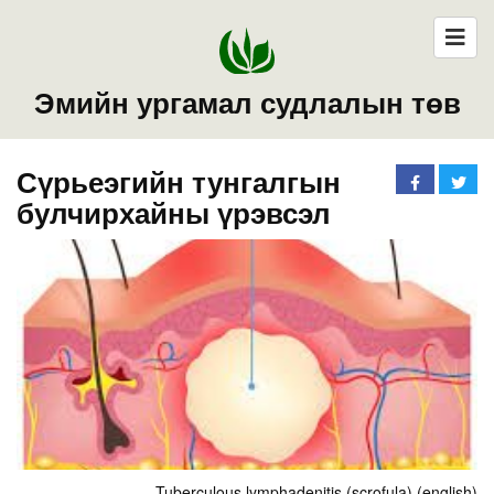
Эмийн ургамал судлалын төв
Сүрьеэгийн тунгалгын
булчирхайны үрэвсэл
Tuberculous lymphadenitis (scrofula) (english)