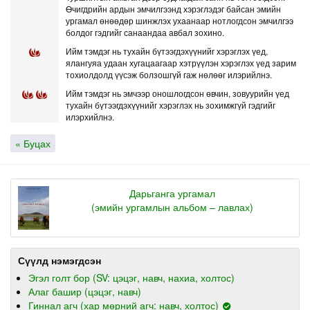
Өчигдрийн ардын эмчилгээнд хэрэглэдэг байсан эмийн
ургамал өнөөдөр шинжлэх ухаанаар нотлогдсон эмчилгээ
болдог гэдгийг санаандаа авбал зохино.
Ийм тэмдэг нь тухайн бүтээгдэхүүнийг хэрэглэх үед,
ялангуяа удаан хугацаагаар хэтрүүлэн хэрэглэх үед зарим
тохиолдолд үүсэж болзошгүй гаж нөлөөг илэрийлнэ.
Ийм тэмдэг нь эмчээр оношлогдсон өвчин, зовуурийн үед
тухайн бүтээгдэхүүнийг хэрэглэх нь зохимжгүй гэдгийг
илэрхийлнэ.
« Буцах
Дарьганга ургамал
(эмийн ургамлын альбом – лавлах)
Сүүлд нэмэгдсэн
Эгэл голт бор (SV: цэцэг, навч, нахиа, холтос)
Алаг башир (цэцэг, навч)
Гиннал агч (хар мөрний агч: навч, холтос)