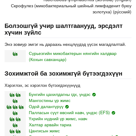
Скрофулез (микобактериальный шейный лимфаденит буюу
золотуха) (ру́сский)
Болзошгүй учир шалтгаанууд, эрсдэлт
хүчин зүйлс
Энэ зовиур эмгэг нь дараахь нөхцлүүдэд үүсэх магадлалтай.
Сүрьеэгийн микобактерын нянгийн халдвар
(Кохын савханцар)
Зохимжтой ба зохимжгүй бүтээгдэхүүн
Хэрэглэх, эс хэрэглэх бүтээгдэхүүнүүд
Бунгийн цахилдагны гдх, үндэс
Мангостины үр жимс
Одой далантүрүү
Палласын сүүт өвсний навч, үндэс (EFS)
Үхрийн нүдний үр жимс, навч
Халтар арвайн тариа
Цангисын жимс