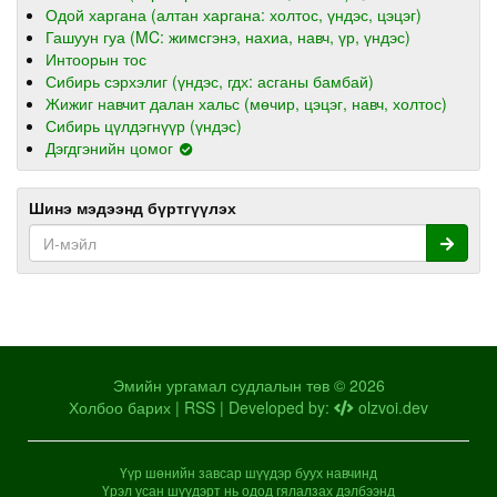
Одой харгана (алтан харгана: холтос, үндэс, цэцэг)
Гашуун гуа (MC: жимсгэнэ, нахиа, навч, үр, үндэс)
Интоорын тос
Сибирь сэрхэлиг (үндэс, гдх: асганы бамбай)
Жижиг навчит далан хальс (мөчир, цэцэг, навч, холтос)
Сибирь цүлдэгнүүр (үндэс)
Дэгдгэнийн цомог
Шинэ мэдээнд бүртгүүлэх
Эмийн ургамал судлалын төв © 2026
Холбоо барих
|
RSS
| Developed by:
olzvoi.dev
Үүр шөнийн завсар шүүдэр буух навчинд
Үрэл усан шүүдэрт нь одод гялалзах дэлбээнд