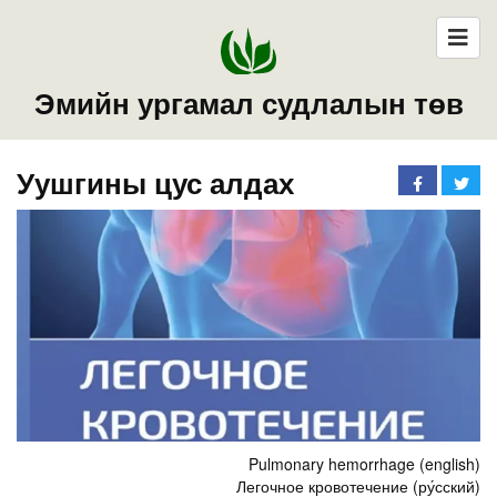
Эмийн ургамал судлалын төв
Уушгины цус алдах
Pulmonary hemorrhage (english)
Легочное кровотечение (ру́сский)