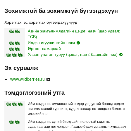
Зохимжтой ба зохимжгүй бүтээгдэхүүн
Хэрэглэх, эс хэрэглэх бүтээгдэхүүнүүд
Азийн жамъянмядагийн цэцэг, навч (шар удвал:
TCB)
Илдэн игүүшингийн навч
Өргөст самархай
Улаан унаган туруу (цэцэг, навч: баавгайн чих)
Эх сурвалж
www.wildberries.ru
Тэмдэглэгээний утга
Ийм тэмдэг нь эмчилгээний өндөр үр дүнтэй бөгөөд эрдэм
шинжилгээний туршилт, судалгаагаар нотлогдсон болохыг
илэрхийлнэ.
Ийм тэмдэг нь хүний биед сайн нөлөөтэй гэдэг нь
судалгаагаар нотлогдсон. Гэхдээ бүхэл ургамлын хувьд авч