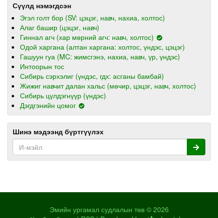
Сүүлд нэмэгдсэн
Эгэл голт бор (SV: цэцэг, навч, нахиа, холтос)
Алаг башир (цэцэг, навч)
Гиннал агч (хар мөрний агч: навч, холтос)
Одой харгана (алтан харгана: холтос, үндэс, цэцэг)
Гашуун гуа (MC: жимсгэнэ, нахиа, навч, үр, үндэс)
Интоорын тос
Сибирь сэрхэлиг (үндэс, гдх: асганы бамбай)
Жижиг навчит далан хальс (мөчир, цэцэг, навч, холтос)
Сибирь цүлдэгнүүр (үндэс)
Дэгдгэнийн цомог
Шинэ мэдээнд бүртгүүлэх
Эмийн ургамал судлалын төв © 2026