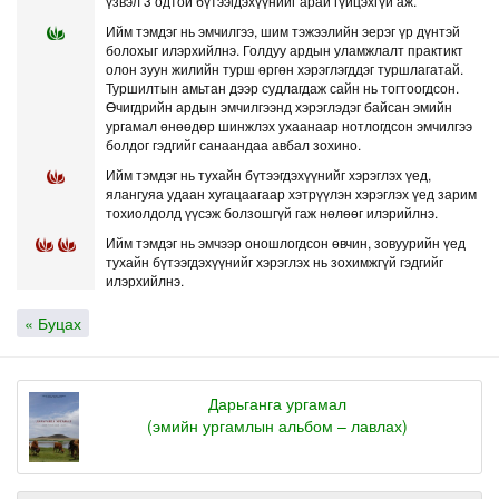
үзвэл 3 одтой бүтээгдэхүүнийг арай гүйцэхгүй аж.
Ийм тэмдэг нь эмчилгээ, шим тэжээлийн эерэг үр дүнтэй
болохыг илэрхийлнэ. Голдуу ардын уламжлалт практикт
олон зуун жилийн турш өргөн хэрэглэгддэг туршлагатай.
Туршилтын амьтан дээр судлагдаж сайн нь тогтоогдсон.
Өчигдрийн ардын эмчилгээнд хэрэглэдэг байсан эмийн
ургамал өнөөдөр шинжлэх ухаанаар нотлогдсон эмчилгээ
болдог гэдгийг санаандаа авбал зохино.
Ийм тэмдэг нь тухайн бүтээгдэхүүнийг хэрэглэх үед,
ялангуяа удаан хугацаагаар хэтрүүлэн хэрэглэх үед зарим
тохиолдолд үүсэж болзошгүй гаж нөлөөг илэрийлнэ.
Ийм тэмдэг нь эмчээр оношлогдсон өвчин, зовуурийн үед
тухайн бүтээгдэхүүнийг хэрэглэх нь зохимжгүй гэдгийг
илэрхийлнэ.
« Буцах
Дарьганга ургамал
(эмийн ургамлын альбом – лавлах)