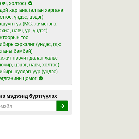
авч, холтос)
дой харгана (алтан харгана:
олтос, үндэс, цэцэг)
ашуун гуа (MC: жимсгэнэ,
ахиа, навч, үр, үндэс)
нтоорын тос
ибирь сэрхэлиг (үндэс, гдх:
сганы бамбай)
ижиг навчит далан хальс
мөчир, цэцэг, навч, холтос)
ибирь цүлдэгнүүр (үндэс)
эгдгэнийн цомог
э мэдээнд бүртгүүлэх