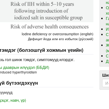
н
О
х
Г
н
И
Iodine deficiency or overconsumption (english)
С
Дефицит йода или его избыток (ру́сский)
а
Ж
 тэмдэг (болзошгүй хожмын үеийн)
(
С
хь гол шинж тэмдэг, симптомууд илэрдэг.
Д
ы дааврын илүүдэл (ББДИ)
-induced hyperthyroidism
Шин
үй бүтээгдэхүүн
хүүнүүд
эцэг, навч, үр)