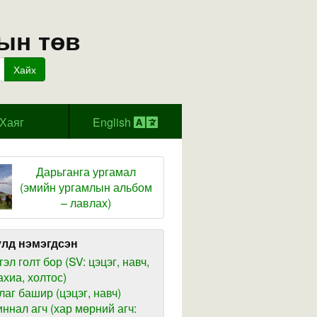
ын төв
Хайх
Хаяг
English
Дарьганга ургамал
(эмийн ургамлын альбом
– лавлах)
лд нэмэгдсэн
гэл голт бор (SV: цэцэг, навч,
ахиа, холтос)
лаг башир (цэцэг, навч)
иннал агч (хар мөрний агч: