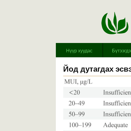
Hүүр хуудас
Бүтээгд
Йод дутагдах эсв