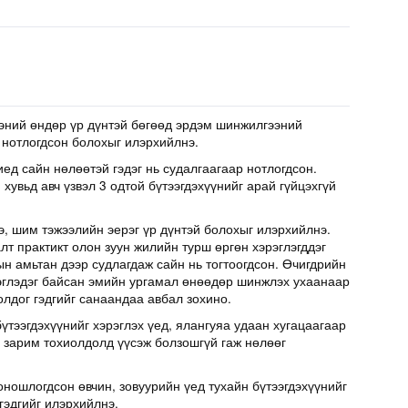
эний өндөр үр дүнтэй бөгөөд эрдэм шинжилгээний
 нотлогдсон болохыг илэрхийлнэ.
иед сайн нөлөөтэй гэдэг нь судалгаагаар нотлогдсон.
хувьд авч үзвэл 3 одтой бүтээгдэхүүнийг арай гүйцэхгүй
э, шим тэжээлийн эерэг үр дүнтэй болохыг илэрхийлнэ.
т практикт олон зуун жилийн турш өргөн хэрэглэгддэг
н амьтан дээр судлагдаж сайн нь тогтоогдсон. Өчигдрийн
эглэдэг байсан эмийн ургамал өнөөдөр шинжлэх ухаанаар
олдог гэдгийг санаандаа авбал зохино.
үтээгдэхүүнийг хэрэглэх үед, ялангуяа удаан хугацаагаар
д зарим тохиолдолд үүсэж болзошгүй гаж нөлөөг
оношлогдсон өвчин, зовуурийн үед тухайн бүтээгдэхүүнийг
гэдгийг илэрхийлнэ.