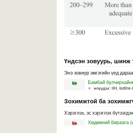
Үндсэн зовуурь, шинж
Энэ зовиур эмгэгийн үед дараа
Бамбай булчирхайн
илүүдэх: IIH, iodine
Зохимжтой ба зохимжг
Хэрэглэх, эс хэрэглэх бүтээгдэ
Хөдөөний бираага (ц