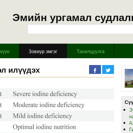
Эмийн ургамал судлал
эхүүн
Зовиур эмгэг
Танилцуулга
эл илүүдэх
Сүү
Э
н
А
Г