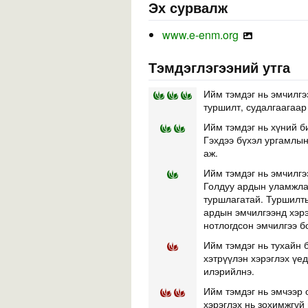
Эх сурвалж
www.e-enm.org
Тэмдэглэгээний утга
Ийм тэмдэг нь эмчилгэ
туршилт, судалгаагаар
Ийм тэмдэг нь хүний б
Гэхдээ бүхэл ургамлын 
аж.
Ийм тэмдэг нь эмчилгэ
Голдуу ардын уламжлал
туршлагатай. Туршилты
ардын эмчилгээнд хэр
нотлогдсон эмчилгээ б
Ийм тэмдэг нь тухайн б
хэтрүүлэн хэрэглэх үе
илэрийлнэ.
Ийм тэмдэг нь эмчээр 
хэрэглэх нь зохимжгүй 