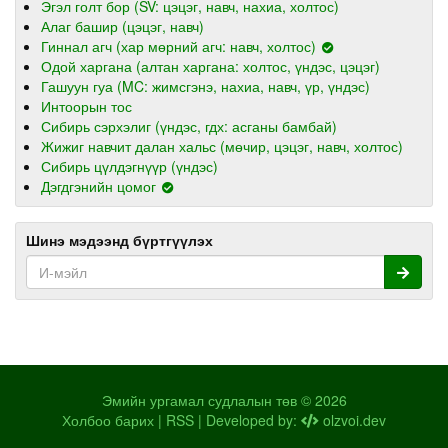
Эгэл голт бор (SV: цэцэг, навч, нахиа, холтос)
Алаг башир (цэцэг, навч)
Гиннал агч (хар мөрний агч: навч, холтос)
Одой харгана (алтан харгана: холтос, үндэс, цэцэг)
Гашуун гуа (MC: жимсгэнэ, нахиа, навч, үр, үндэс)
Интоорын тос
Сибирь сэрхэлиг (үндэс, гдх: асганы бамбай)
Жижиг навчит далан хальс (мөчир, цэцэг, навч, холтос)
Сибирь цүлдэгнүүр (үндэс)
Дэгдгэнийн цомог
Шинэ мэдээнд бүртгүүлэх
Эмийн ургамал судлалын төв © 2026
Холбоо барих
|
RSS
| Developed by:
olzvoi.dev