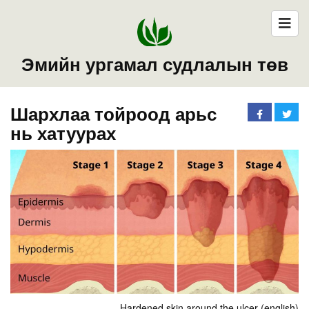
Эмийн ургамал судлалын төв
Шархлаа тойроод арьс
нь хатуурах
Hardened skin around the ulcer (english)