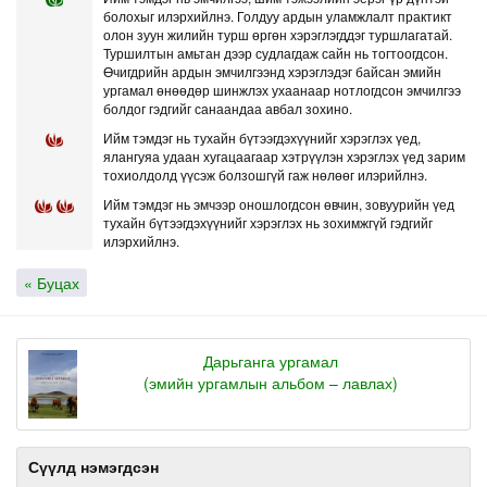
болохыг илэрхийлнэ. Голдуу ардын уламжлалт практикт
олон зуун жилийн турш өргөн хэрэглэгддэг туршлагатай.
Туршилтын амьтан дээр судлагдаж сайн нь тогтоогдсон.
Өчигдрийн ардын эмчилгээнд хэрэглэдэг байсан эмийн
ургамал өнөөдөр шинжлэх ухаанаар нотлогдсон эмчилгээ
болдог гэдгийг санаандаа авбал зохино.
Ийм тэмдэг нь тухайн бүтээгдэхүүнийг хэрэглэх үед,
ялангуяа удаан хугацаагаар хэтрүүлэн хэрэглэх үед зарим
тохиолдолд үүсэж болзошгүй гаж нөлөөг илэрийлнэ.
Ийм тэмдэг нь эмчээр оношлогдсон өвчин, зовуурийн үед
тухайн бүтээгдэхүүнийг хэрэглэх нь зохимжгүй гэдгийг
илэрхийлнэ.
« Буцах
Дарьганга ургамал
(эмийн ургамлын альбом – лавлах)
Сүүлд нэмэгдсэн