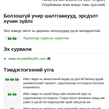
Огрубевшая кожа вокруг язвы (ру́сский)
Болзошгүй учир шалтгаанууд, эрсдэлт
хүчин зүйлс
Энэ зовиур эмгэг нь дараахь нөхцлүүдэд үүсэх магадлалтай.
Хураагуур судасны шархлаа
Эх сурвалж
www.verywellhealth.com
Тэмдэглэгээний утга
Ийм тэмдэг нь эмчилгээний өндөр үр дүнтэй бөгөөд эрдэм
шинжилгээний туршилт, судалгаагаар нотлогдсон болохыг
илэрхийлнэ.
Ийм тэмдэг нь хүний биед сайн нөлөөтэй гэдэг нь
судалгаагаар нотлогдсон. Гэхдээ бүхэл ургамлын хувьд авч
үзвэл 3 одтой бүтээгдэхүүнийг арай гүйцэхгүй аж.
Ийм тэмдэг нь эмчилгээ, шим тэжээлийн эерэг үр дүнтэй