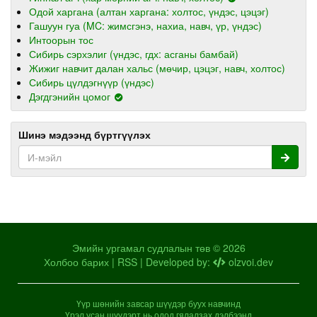
Одой харгана (алтан харгана: холтос, үндэс, цэцэг)
Гашуун гуа (MC: жимсгэнэ, нахиа, навч, үр, үндэс)
Интоорын тос
Сибирь сэрхэлиг (үндэс, гдх: асганы бамбай)
Жижиг навчит далан хальс (мөчир, цэцэг, навч, холтос)
Сибирь цүлдэгнүүр (үндэс)
Дэгдгэнийн цомог
Шинэ мэдээнд бүртгүүлэх
Эмийн ургамал судлалын төв © 2026
Холбоо барих
|
RSS
| Developed by:
olzvoi.dev
Үүр шөнийн завсар шүүдэр буух навчинд
Үрэл усан шүүдэрт нь одод гялалзах дэлбээнд