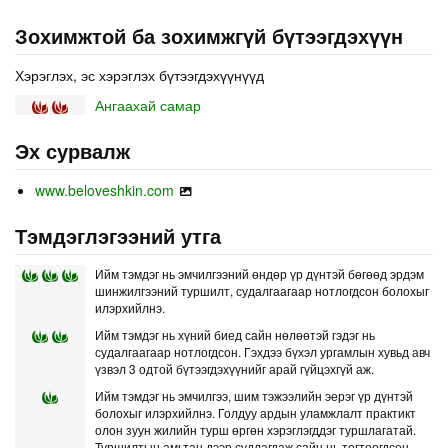
Зохимжтой ба зохимжгүй бүтээгдэхүүн
Хэрэглэх, эс хэрэглэх бүтээгдэхүүнүүд
Ангаахай самар
Эх сурвалж
www.beloveshkin.com
Тэмдэглэгээний утга
Ийм тэмдэг нь эмчилгээний өндөр үр дүнтэй бөгөөд эрдэм
шинжилгээний туршилт, судалгаагаар нотлогдсон болохыг
илэрхийлнэ.
Ийм тэмдэг нь хүний биед сайн нөлөөтэй гэдэг нь
судалгаагаар нотлогдсон. Гэхдээ бүхэл ургамлын хувьд авч
үзвэл 3 одтой бүтээгдэхүүнийг арай гүйцэхгүй аж.
Ийм тэмдэг нь эмчилгээ, шим тэжээлийн эерэг үр дүнтэй
болохыг илэрхийлнэ. Голдуу ардын уламжлалт практикт
олон зуун жилийн турш өргөн хэрэглэгддэг туршлагатай.
Туршилтын амьтан дээр судлагдаж сайн нь тогтоогдсон.