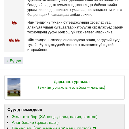
Өчигдрийн ардын эмчилгээнд хэрэглэдэг байсан эмийн
ургамал өнөөдөр шинжлэх ухаанаар нотлогдсон эмчилгээ
болдог гэдгийг санаандаа авбал зохино.
Ийм тэмдэг нь тухайн бүтээгдэхүүнийг хэрэглэх үед,
ялангуяа удаан хугацаагаар хэтрүүлэн хэрэглэх үед зарим
тохиолдолд үүсэж болзошгүй гаж нөлөөг илэрийлнэ.
Ийм тэмдэг нь эмчээр оношлогдсон өвчин, зовуурийн үед
тухайн бүтээгдэхүүнийг хэрэглэх нь зохимжгүй гэдгийг
илэрхийлнэ.
« Буцах
Дарьганга ургамал
(эмийн ургамлын альбом – лавлах)
Сүүлд нэмэгдсэн
Эгэл голт бор (SV: цэцэг, навч, нахиа, холтос)
Алаг башир (цэцэг, навч)
Гиннал агч (хар мөрний агч: навч, холтос)