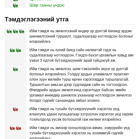
Шар гааны үндэс
Тэмдэглэгээний утга
Ийм тэмдэг нь эмчилгээний өндөр үр дүнтэй бөгөөд эрдэм
шинжилгээний туршилт, судалгаагаар нотлогдсон болохыг
илэрхийлнэ.
Ийм тэмдэг нь хүний биед сайн нөлөөтэй гэдэг нь
судалгаагаар нотлогдсон. Гэхдээ бүхэл ургамлын хувьд авч
үзвэл 3 одтой бүтээгдэхүүнийг арай гүйцэхгүй аж.
Ийм тэмдэг нь эмчилгээ, шим тэжээлийн эерэг үр дүнтэй
болохыг илэрхийлнэ. Голдуу ардын уламжлалт практикт
олон зуун жилийн турш өргөн хэрэглэгддэг туршлагатай.
Туршилтын амьтан дээр судлагдаж сайн нь тогтоогдсон.
Өчигдрийн ардын эмчилгээнд хэрэглэдэг байсан эмийн
ургамал өнөөдөр шинжлэх ухаанаар нотлогдсон эмчилгээ
болдог гэдгийг санаандаа авбал зохино.
Ийм тэмдэг нь тухайн бүтээгдэхүүнийг хэрэглэх үед,
ялангуяа удаан хугацаагаар хэтрүүлэн хэрэглэх үед зарим
тохиолдолд үүсэж болзошгүй гаж нөлөөг илэрийлнэ.
Ийм тэмдэг нь эмчээр оношлогдсон өвчин, зовуурийн үед
тухайн бүтээгдэхүүнийг хэрэглэх нь зохимжгүй гэдгийг
илэрхийлнэ.