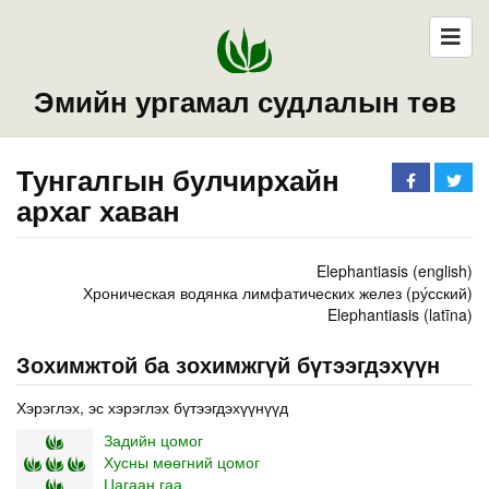
Эмийн ургамал судлалын төв
Тунгалгын булчирхайн
архаг хаван
Elephantiasis (english)
Хроническая водянка лимфатических желез (ру́сский)
Elephantiasis (latīna)
Зохимжтой ба зохимжгүй бүтээгдэхүүн
Хэрэглэх, эс хэрэглэх бүтээгдэхүүнүүд
Задийн цомог
Хусны мөөгний цомог
Цагаан гаа