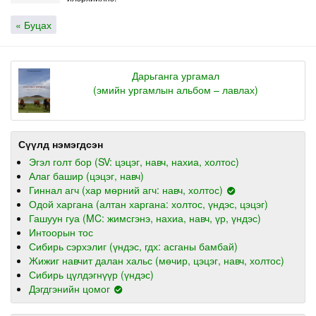
« Буцах
Дарьганга ургамал
(эмийн ургамлын альбом – лавлах)
Сүүлд нэмэгдсэн
Эгэл голт бор (SV: цэцэг, навч, нахиа, холтос)
Алаг башир (цэцэг, навч)
Гиннал агч (хар мөрний агч: навч, холтос)
Одой харгана (алтан харгана: холтос, үндэс, цэцэг)
Гашуун гуа (MC: жимсгэнэ, нахиа, навч, үр, үндэс)
Интоорын тос
Сибирь сэрхэлиг (үндэс, гдх: асганы бамбай)
Жижиг навчит далан хальс (мөчир, цэцэг, навч, холтос)
Сибирь цүлдэгнүүр (үндэс)
Дэгдгэнийн цомог