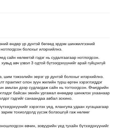
эний өндөр үр дүнтэй бөгөөд эрдэм шинжилгээний
 нотлогдсон болохыг илэрхийлнэ.
иед сайн нөлөөтэй гэдэг нь судалгаагаар нотлогдсон.
хувьд авч үзвэл 3 одтой бүтээгдэхүүнийг арай гүйцэхгүй
э, шим тэжээлийн эерэг үр дүнтэй болохыг илэрхийлнэ.
т практикт олон зуун жилийн турш өргөн хэрэглэгддэг
н амьтан дээр судлагдаж сайн нь тогтоогдсон. Өчигдрийн
эглэдэг байсан эмийн ургамал өнөөдөр шинжлэх ухаанаар
олдог гэдгийг санаандаа авбал зохино.
үтээгдэхүүнийг хэрэглэх үед, ялангуяа удаан хугацаагаар
д зарим тохиолдолд үүсэж болзошгүй гаж нөлөөг
оношлогдсон өвчин, зовуурийн үед тухайн бүтээгдэхүүнийг