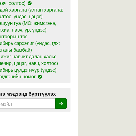
авч, холтос)
дой харгана (алтан харгана:
олтос, үндэс, цэцэг)
ашуун гуа (MC: жимсгэнэ,
ахиа, навч, үр, үндэс)
нтоорын тос
ибирь сэрхэлиг (үндэс, гдх:
сганы бамбай)
ижиг навчит далан хальс
мөчир, цэцэг, навч, холтос)
ибирь цүлдэгнүүр (үндэс)
эгдгэнийн цомог
э мэдээнд бүртгүүлэх