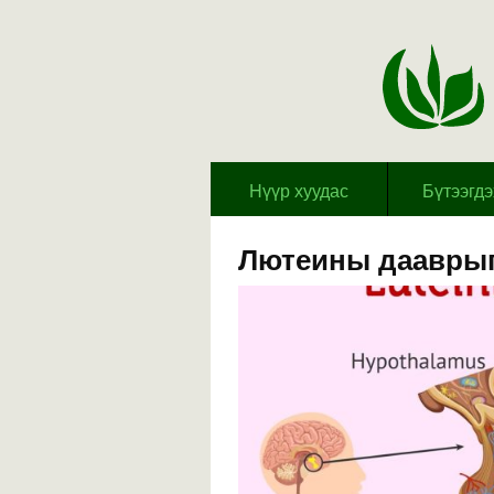
Hүүр хуудас
Бүтээгд
Лютеины дааврыг