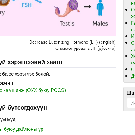
н
О
х
Г
н
И
Decrease Luteinizing Hormone (LH) (english)
С
Снижает уровень ЛГ (ру́сский)
а
Ж
үй хэрэглээний заалт
(
С
 ба эс хэрэглэх болой.
Д
өвчин
ах хамшинж (ӨУХ буюу PCOS)
Шин
үй бүтээгдэхүүн
хүүнүүд
ны буюу дайлюны үр