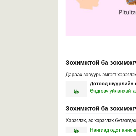
Зохимжтой ба зохимжг
Дараах зовуурь эмгэгт хэрэглэх
Дотоод шүүрлийн 
Өндгөвч уйланхайт
Зохимжтой ба зохимжг
Хэрэглэх, эс хэрэглэх бүтээгдэ
Нангиад одот анис