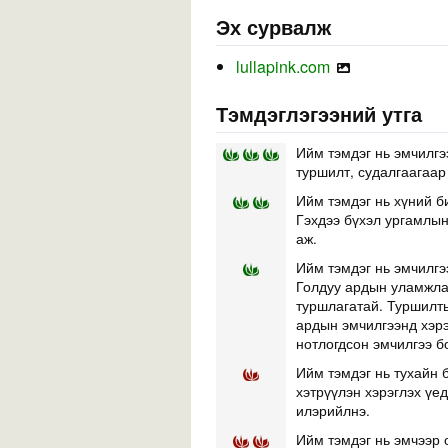
Эх сурвалж
lullapink.com
Тэмдэглэгээний утга
Ийм тэмдэг нь эмчилгэ
туршилт, судалгаагаар
Ийм тэмдэг нь хүний б
Гэхдээ бүхэл ургамлын 
аж.
Ийм тэмдэг нь эмчилгэ
Голдуу ардын уламжлал
туршлагатай. Туршилты
ардын эмчилгээнд хэр
нотлогдсон эмчилгээ б
Ийм тэмдэг нь тухайн б
хэтрүүлэн хэрэглэх үе
илэрийлнэ.
Ийм тэмдэг нь эмчээр 