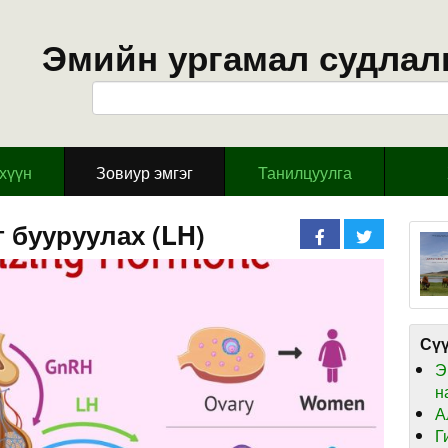
Эмийн ургамал судлал
эхүүн
Зовиур эмгэг
Танилцуулга
 бууруулах (LH)
Сүү
Э
н
А
Г