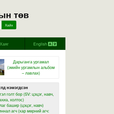
ын төв
Хайх
Хаяг
English
Дарьганга ургамал
(эмийн ургамлын альбом
– лавлах)
лд нэмэгдсэн
гэл голт бор (SV: цэцэг, навч,
ахиа, холтос)
лаг башир (цэцэг, навч)
иннал агч (хар мөрний агч: