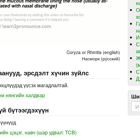
н
О
х
Г
н
И
С
а
Coryza or Rhinitis (english)
Ж
Насморк (ру́сский)
(
С
анууд, эрсдэлт хүчин зүйлс
Д
өхцлүүдэд үүсэх магадлалтай.
ни нянгийн халдвар
Шин
үй бүтээгдэхүүн
хүүнүүд
йн цэцэг, навч (шар удвал: TCB)