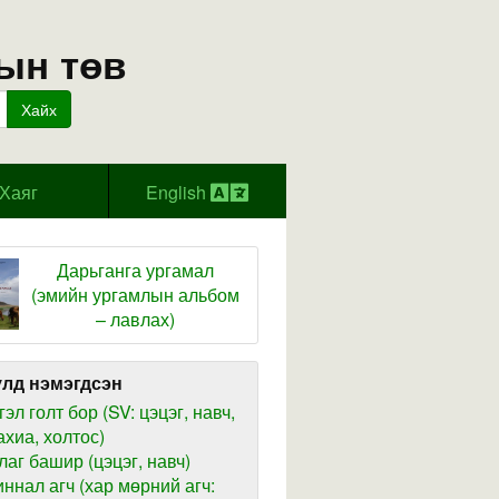
ын төв
Хайх
Хаяг
English
Дарьганга ургамал
(эмийн ургамлын альбом
– лавлах)
лд нэмэгдсэн
гэл голт бор (SV: цэцэг, навч,
ахиа, холтос)
лаг башир (цэцэг, навч)
иннал агч (хар мөрний агч: