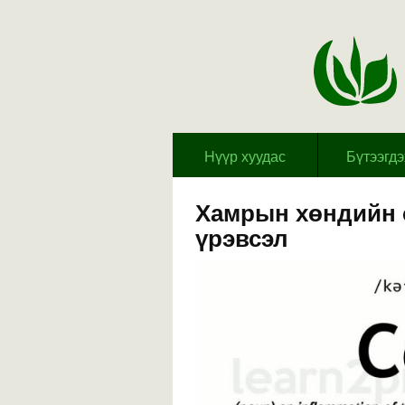
Hүүр хуудас
Бүтээгд
Хамрын хөндийн 
үрэвсэл