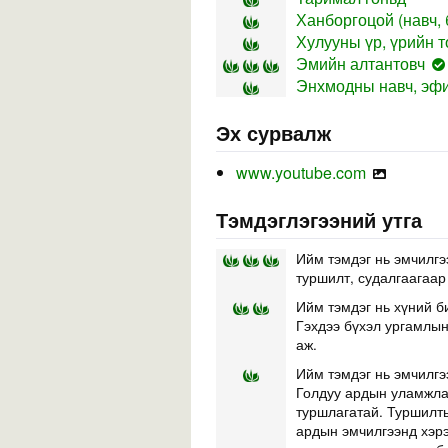
Ханборгоцой (навч,
Хулууны үр, үрийн т
Эмийн алтантовч
Энхмодны навч, эфи
Эх сурвалж
www.youtube.com
Тэмдэглэгээний утга
Ийм тэмдэг нь эмчилгэ
туршилт, судалгаагаар
Ийм тэмдэг нь хүний б
Гэхдээ бүхэл ургамлын 
аж.
Ийм тэмдэг нь эмчилгэ
Голдуу ардын уламжлал
туршлагатай. Туршилты
ардын эмчилгээнд хэр