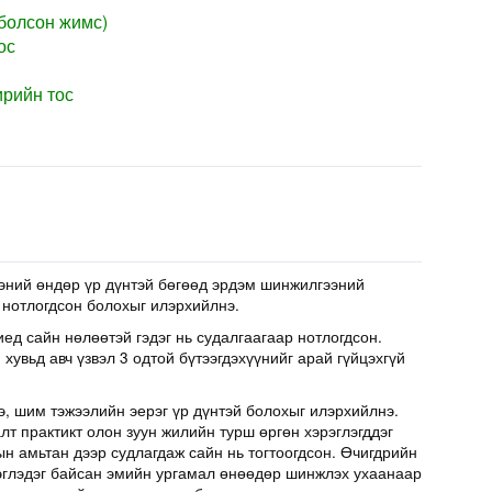
 болсон жимс)
ос
рийн тос
эний өндөр үр дүнтэй бөгөөд эрдэм шинжилгээний
 нотлогдсон болохыг илэрхийлнэ.
иед сайн нөлөөтэй гэдэг нь судалгаагаар нотлогдсон.
хувьд авч үзвэл 3 одтой бүтээгдэхүүнийг арай гүйцэхгүй
э, шим тэжээлийн эерэг үр дүнтэй болохыг илэрхийлнэ.
т практикт олон зуун жилийн турш өргөн хэрэглэгддэг
н амьтан дээр судлагдаж сайн нь тогтоогдсон. Өчигдрийн
эглэдэг байсан эмийн ургамал өнөөдөр шинжлэх ухаанаар