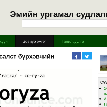
Эмийн ургамал судлал
эхүүн
Зовиур эмгэг
Танилцуулга
салст бүрхэвчийн
Сүү
Э
н
А
Г