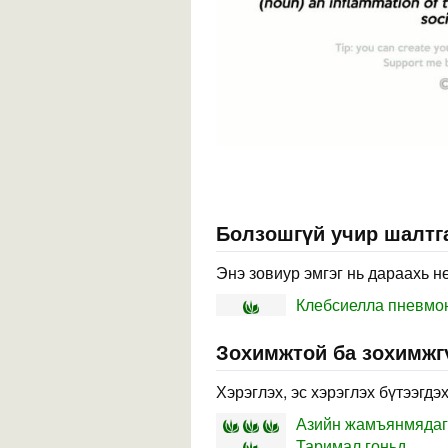
Болзошгүй учир шалтга
Энэ зовиур эмгэг нь дараахь н
Клебсиелла пневмо
Зохимжтой ба зохимжг
Хэрэглэх, эс хэрэглэх бүтээгдэ
Азийн жамъянмядаги
Таримал гоньд