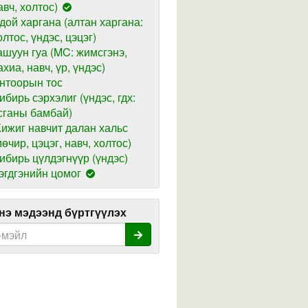
авч, холтос)
дой харгана (алтан харгана:
олтос, үндэс, цэцэг)
ашуун гуа (MC: жимсгэнэ,
ахиа, навч, үр, үндэс)
нтоорын тос
ибирь сэрхэлиг (үндэс, гдх:
сганы бамбай)
ижиг навчит далан хальс
мөчир, цэцэг, навч, холтос)
ибирь цүлдэгнүүр (үндэс)
эгдгэнийн цомог
э мэдээнд бүртгүүлэх