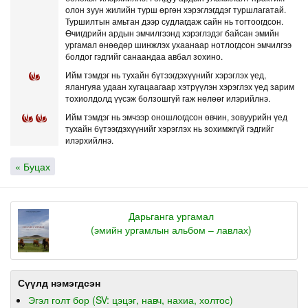
олон зуун жилийн турш өргөн хэрэглэгддэг туршлагатай.
Туршилтын амьтан дээр судлагдаж сайн нь тогтоогдсон.
Өчигдрийн ардын эмчилгээнд хэрэглэдэг байсан эмийн
ургамал өнөөдөр шинжлэх ухаанаар нотлогдсон эмчилгээ
болдог гэдгийг санаандаа авбал зохино.
Ийм тэмдэг нь тухайн бүтээгдэхүүнийг хэрэглэх үед,
ялангуяа удаан хугацаагаар хэтрүүлэн хэрэглэх үед зарим
тохиолдолд үүсэж болзошгүй гаж нөлөөг илэрийлнэ.
Ийм тэмдэг нь эмчээр оношлогдсон өвчин, зовуурийн үед
тухайн бүтээгдэхүүнийг хэрэглэх нь зохимжгүй гэдгийг
илэрхийлнэ.
« Буцах
Дарьганга ургамал
(эмийн ургамлын альбом – лавлах)
Сүүлд нэмэгдсэн
Эгэл голт бор (SV: цэцэг, навч, нахиа, холтос)