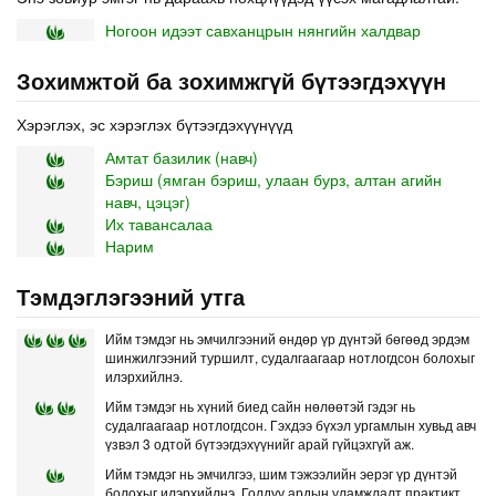
Ногоон идээт савханцрын нянгийн халдвар
Зохимжтой ба зохимжгүй бүтээгдэхүүн
Хэрэглэх, эс хэрэглэх бүтээгдэхүүнүүд
Амтат базилик (навч)
Бэриш (ямган бэриш, улаан бурз, алтан агийн
навч, цэцэг)
Их тавансалаа
Нарим
Тэмдэглэгээний утга
Ийм тэмдэг нь эмчилгээний өндөр үр дүнтэй бөгөөд эрдэм
шинжилгээний туршилт, судалгаагаар нотлогдсон болохыг
илэрхийлнэ.
Ийм тэмдэг нь хүний биед сайн нөлөөтэй гэдэг нь
судалгаагаар нотлогдсон. Гэхдээ бүхэл ургамлын хувьд авч
үзвэл 3 одтой бүтээгдэхүүнийг арай гүйцэхгүй аж.
Ийм тэмдэг нь эмчилгээ, шим тэжээлийн эерэг үр дүнтэй
болохыг илэрхийлнэ. Голдуу ардын уламжлалт практикт