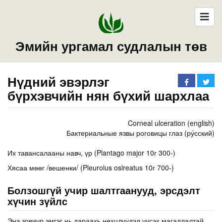
Эмийн ургамал судлалын төв
Нүдний эвэрлэг
бүрхэвчийн нян бүхий шархлаа
Corneal ulceration (english)
Бактериальные язвы роговицы глаз (ру́сский)
Их тавансалааны навч, үр (Plantago major 10г 300-)
Хясаа мөөг /вешенки/ (Pleurolus oslreatus 10г 700-)
Болзошгүй учир шалтгаанууд, эрсдэлт
хүчин зүйлс
Энэ зовиур эмгэг нь дараахь нөхцлүүдэд үүсэх магадлалтай.