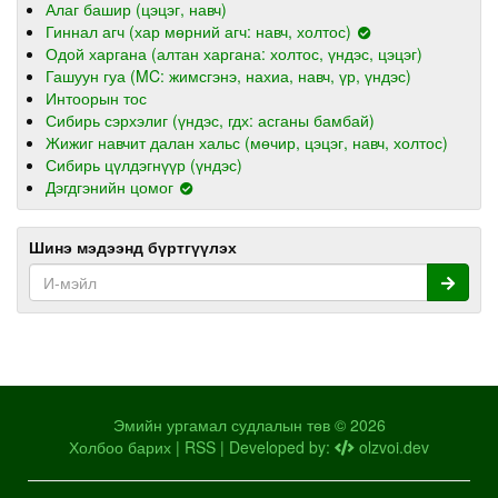
Алаг башир (цэцэг, навч)
Гиннал агч (хар мөрний агч: навч, холтос)
Одой харгана (алтан харгана: холтос, үндэс, цэцэг)
Гашуун гуа (MC: жимсгэнэ, нахиа, навч, үр, үндэс)
Интоорын тос
Сибирь сэрхэлиг (үндэс, гдх: асганы бамбай)
Жижиг навчит далан хальс (мөчир, цэцэг, навч, холтос)
Сибирь цүлдэгнүүр (үндэс)
Дэгдгэнийн цомог
Шинэ мэдээнд бүртгүүлэх
Эмийн ургамал судлалын төв © 2026
Холбоо барих
|
RSS
| Developed by:
olzvoi.dev