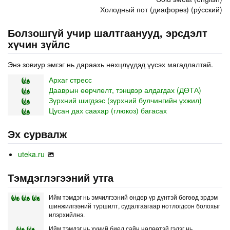
Холодный пот (диафорез) (ру́сский)
Болзошгүй учир шалтгаанууд, эрсдэлт
хүчин зүйлс
Энэ зовиур эмгэг нь дараахь нөхцлүүдэд үүсэх магадлалтай.
Архаг стресс
Дааврын өөрчлөлт, тэнцвэр алдагдах (ДӨТА)
Зүрхний шигдээс (зүрхний булчингийн үхжил)
Цусан дах саахар (глюкоз) багасах
Эх сурвалж
uteka.ru
Тэмдэглэгээний утга
Ийм тэмдэг нь эмчилгээний өндөр үр дүнтэй бөгөөд эрдэм
шинжилгээний туршилт, судалгаагаар нотлогдсон болохыг
илэрхийлнэ.
Ийм тэмдэг нь хүний биед сайн нөлөөтэй гэдэг нь