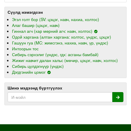
Сүүлд нэмэгдсэн
Эгэл голт бор (SV: цэцэг, навч, нахиа, холтос)
Алаг башир (цэцэг, навч)
Гиннал агч (хар мөрний агч: навч, холтос)
Одой харгана (алтан харгана: холтос, үндэс, цэцэг)
Гашуун гуа (MC: жимсгэнэ, нахиа, навч, үр, үндэс)
Интоорын тос
Сибирь сэрхэлиг (үндэс, гдх: асганы бамбай)
Жижиг навчит далан хальс (мөчир, цэцэг, навч, холтос)
Сибирь цүлдэгнүүр (үндэс)
Дэгдгэнийн цомог
Шинэ мэдээнд бүртгүүлэх