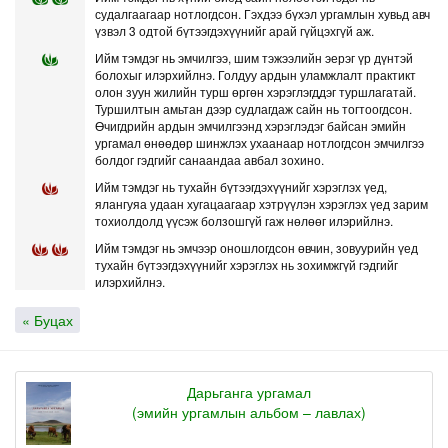
судалгаагаар нотлогдсон. Гэхдээ бүхэл ургамлын хувьд авч
үзвэл 3 одтой бүтээгдэхүүнийг арай гүйцэхгүй аж.
Ийм тэмдэг нь эмчилгээ, шим тэжээлийн эерэг үр дүнтэй
болохыг илэрхийлнэ. Голдуу ардын уламжлалт практикт
олон зуун жилийн турш өргөн хэрэглэгддэг туршлагатай.
Туршилтын амьтан дээр судлагдаж сайн нь тогтоогдсон.
Өчигдрийн ардын эмчилгээнд хэрэглэдэг байсан эмийн
ургамал өнөөдөр шинжлэх ухаанаар нотлогдсон эмчилгээ
болдог гэдгийг санаандаа авбал зохино.
Ийм тэмдэг нь тухайн бүтээгдэхүүнийг хэрэглэх үед,
ялангуяа удаан хугацаагаар хэтрүүлэн хэрэглэх үед зарим
тохиолдолд үүсэж болзошгүй гаж нөлөөг илэрийлнэ.
Ийм тэмдэг нь эмчээр оношлогдсон өвчин, зовуурийн үед
тухайн бүтээгдэхүүнийг хэрэглэх нь зохимжгүй гэдгийг
илэрхийлнэ.
« Буцах
Дарьганга ургамал
(эмийн ургамлын альбом – лавлах)