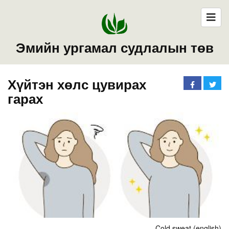
Эмийн ургамал судлалын төв
Хүйтэн хөлс цувирах
гарах
Cold sweat (english)