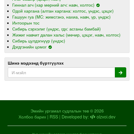
Гиннал агч (хар мөрний агч: навч, холтос)
Одой харгана (алтан харгана: холтос, үндэс, цэцэг)
Гашуун гуа (MC: жимсгэнэ, нахиа, навч, үр, үндэс)
Интоорын тос
Сибирь сэрхэлиг (үндэс, гдх: асганы бамбай)
Жижиг навчит далан хальс (мөчир, цэцэг, навч, холтос)
Сибирь цүлдэгнүүр (үндэс)
Дэгдгэнийн цомог
Шинэ мэдээнд бүртгүүлэх
Эмийн ургамал судлалын төв © 2026
Холбоо барих
|
RSS
| Developed by:
olzvoi.dev