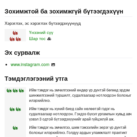
Зохимжтой ба зохимжгүй бүтээгдэхүүн
Хэрэглэх, эс хэрэглэх бүтээгдэхүүнүүд
Үнээний сүү
Шар тос
Эх сурвалж
www.instagram.com
Тэмдэглэгээний утга
Ийм тэмдэг нь эмчилгээний өндөр үр дүнтэй бөгөөд эрдэм
шинжилгээний туршилт, судалгаагаар нотлогдсон болохыг
илэрхийлнэ.
Ийм тэмдэг нь хүний биед сайн нөлөөтэй гэдэг нь
судалгаагаар нотлогдсон. Гэхдээ бүхэл ургамлын хувьд авч
үзвэл 3 одтой бүтээгдэхүүнийг арай гүйцэхгүй аж.
Ийм тэмдэг нь эмчилгээ, шим тэжээлийн эерэг үр дүнтэй
болохыг илэрхийлнэ. Голдуу ардын уламжлалт практикт