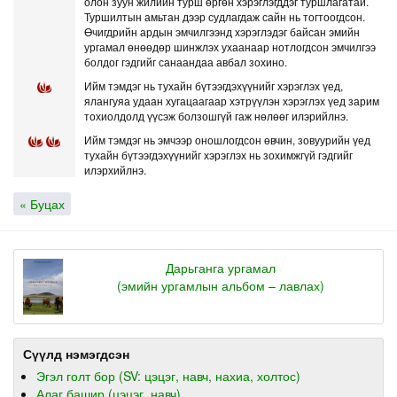
олон зуун жилийн турш өргөн хэрэглэгддэг туршлагатай.
Туршилтын амьтан дээр судлагдаж сайн нь тогтоогдсон.
Өчигдрийн ардын эмчилгээнд хэрэглэдэг байсан эмийн
ургамал өнөөдөр шинжлэх ухаанаар нотлогдсон эмчилгээ
болдог гэдгийг санаандаа авбал зохино.
Ийм тэмдэг нь тухайн бүтээгдэхүүнийг хэрэглэх үед,
ялангуяа удаан хугацаагаар хэтрүүлэн хэрэглэх үед зарим
тохиолдолд үүсэж болзошгүй гаж нөлөөг илэрийлнэ.
Ийм тэмдэг нь эмчээр оношлогдсон өвчин, зовуурийн үед
тухайн бүтээгдэхүүнийг хэрэглэх нь зохимжгүй гэдгийг
илэрхийлнэ.
« Буцах
Дарьганга ургамал
(эмийн ургамлын альбом – лавлах)
Сүүлд нэмэгдсэн
Эгэл голт бор (SV: цэцэг, навч, нахиа, холтос)
Алаг башир (цэцэг, навч)