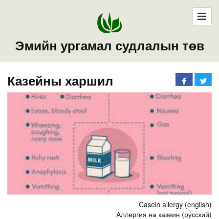
Эмийн ургамал судлалын төв
Казейны харшил
Casein allergy (english)
Аллергия на казеин (ру́сский)