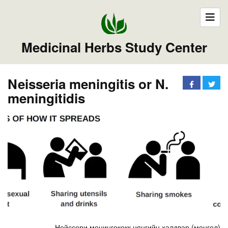
Medicinal Herbs Study Center
Neisseria meningitis or N.
meningitidis
Нейссери менингококк нянгийн халдвар (монгол)