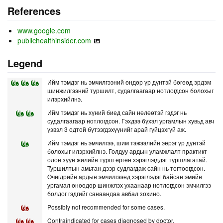
References
www.google.com
publichealthinsider.com
Legend
Ийм тэмдэг нь эмчилгээний өндөр үр дүнтэй бөгөөд эрдэм
шинжилгээний туршилт, судалгаагаар нотлогдсон болохыг
илэрхийлнэ.
Ийм тэмдэг нь хүний биед сайн нөлөөтэй гэдэг нь
судалгаагаар нотлогдсон. Гэхдээ бүхэл ургамлын хувьд авч
үзвэл 3 одтой бүтээгдэхүүнийг арай гүйцэхгүй аж.
Ийм тэмдэг нь эмчилгээ, шим тэжээлийн эерэг үр дүнтэй
болохыг илэрхийлнэ. Голдуу ардын уламжлалт практикт
олон зуун жилийн турш өргөн хэрэглэгддэг туршлагатай.
Туршилтын амьтан дээр судлагдаж сайн нь тогтоогдсон.
Өчигдрийн ардын эмчилгээнд хэрэглэдэг байсан эмийн
ургамал өнөөдөр шинжлэх ухаанаар нотлогдсон эмчилгээ
болдог гэдгийг санаандаа авбал зохино.
Possibly not recommended for some cases.
Contraindicated for cases diagnosed by doctor.