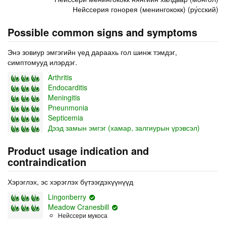
Нейссерия гонорея (менингококк) (ру́сский)
Possible common signs and symptoms
Энэ зовиур эмгэгийн үед дараахь гол шинж тэмдэг,
симптомууд илэрдэг.
Arthritis
Endocarditis
Meningitis
Pneunmonia
Septicemia
Дээд замын эмгэг (хамар, залгиурын үрэвсэл)
Product usage indication and
contraindication
Хэрэглэх, эс хэрэглэх бүтээгдэхүүнүүд
Lingonberry
Meadow Cranesbill
Нейссери мукоса