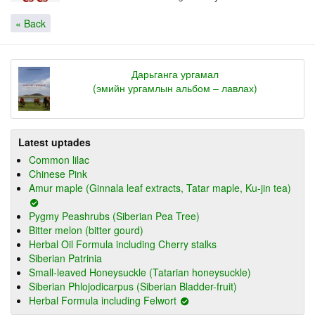
« Back
Дарьганга ургамал
(эмийн ургамлын альбом – лавлах)
Latest uptades
Common lilac
Chinese Pink
Amur maple (Ginnala leaf extracts, Tatar maple, Ku-jin tea)
Pygmy Peashrubs (Siberian Pea Tree)
Bitter melon (bitter gourd)
Herbal Oil Formula including Cherry stalks
Siberian Patrinia
Small-leaved Honeysuckle (Tatarian honeysuckle)
Siberian Phlojodicarpus (Siberian Bladder-fruit)
Herbal Formula including Felwort