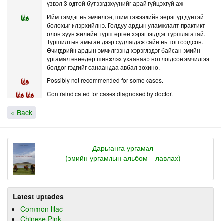
үзвэл 3 одтой бүтээгдэхүүнийг арай гүйцэхгүй аж.
Ийм тэмдэг нь эмчилгээ, шим тэжээлийн эерэг үр дүнтэй
болохыг илэрхийлнэ. Голдуу ардын уламжлалт практикт
олон зуун жилийн турш өргөн хэрэглэгддэг туршлагатай.
Туршилтын амьтан дээр судлагдаж сайн нь тогтоогдсон.
Өчигдрийн ардын эмчилгээнд хэрэглэдэг байсан эмийн
ургамал өнөөдөр шинжлэх ухаанаар нотлогдсон эмчилгээ
болдог гэдгийг санаандаа авбал зохино.
Possibly not recommended for some cases.
Contraindicated for cases diagnosed by doctor.
« Back
Дарьганга ургамал
(эмийн ургамлын альбом – лавлах)
Latest uptades
Common lilac
Chinese Pink