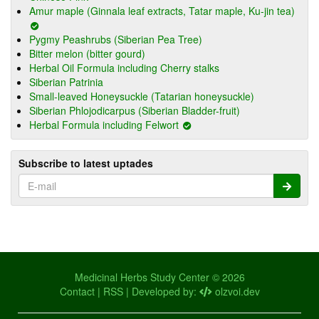
Amur maple (Ginnala leaf extracts, Tatar maple, Ku-jin tea)
Pygmy Peashrubs (Siberian Pea Tree)
Bitter melon (bitter gourd)
Herbal Oil Formula including Cherry stalks
Siberian Patrinia
Small-leaved Honeysuckle (Tatarian honeysuckle)
Siberian Phlojodicarpus (Siberian Bladder-fruit)
Herbal Formula including Felwort
Subscribe to latest uptades
Medicinal Herbs Study Center © 2026
Contact
|
RSS
| Developed by:
olzvoi.dev