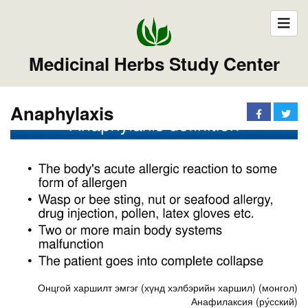
Medicinal Herbs Study Center
Anaphylaxis
Онцгой харшилт эмгэг (хүнд хэлбэрийн харшил) (монгол)
Анафилаксия (ру́сский)