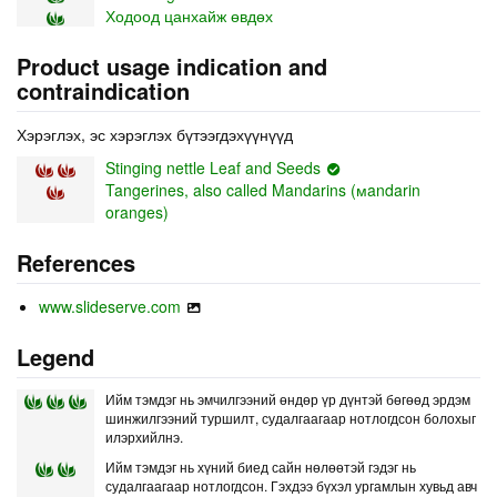
Ходоод цанхайж өвдөх
Product usage indication and
contraindication
Хэрэглэх, эс хэрэглэх бүтээгдэхүүнүүд
Stinging nettle Leaf and Seeds
Tangerines, also called Mandarins (мandarin
oranges)
References
www.slideserve.com
Legend
Ийм тэмдэг нь эмчилгээний өндөр үр дүнтэй бөгөөд эрдэм
шинжилгээний туршилт, судалгаагаар нотлогдсон болохыг
илэрхийлнэ.
Ийм тэмдэг нь хүний биед сайн нөлөөтэй гэдэг нь
судалгаагаар нотлогдсон. Гэхдээ бүхэл ургамлын хувьд авч