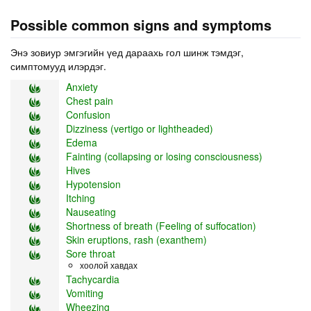
Possible common signs and symptoms
Энэ зовиур эмгэгийн үед дараахь гол шинж тэмдэг,
симптомууд илэрдэг.
Anxiety
Chest pain
Confusion
Dizziness (vertigo or lightheaded)
Edema
Fainting (collapsing or losing consciousness)
Hives
Hypotension
Itching
Nauseating
Shortness of breath (Feeling of suffocation)
Skin eruptions, rash (exanthem)
Sore throat
хоолой хавдах
Tachycardia
Vomiting
Wheezing