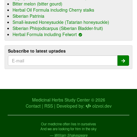
Bitter melon (bitter gourd)
Herbal Oil Formula including Cherry stalks
Siberian Patrinia
Small-leaved Honeysuckle (Tatarian honeysuckle)
Siberian Phlojodicarpus (Siberian Bladder-fruit)
Herbal Formula including Felwort
Subscribe to latest uptades
Medicinal Herbs Study Center © 2026
Contact
|
RSS
| Developed by:
olzvoi.dev
Our medicine often lies in ourselves
And we are looking for him in the sky
— William Shakespeare