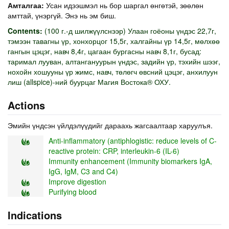
Амталгаа:
Усан идээшмэл нь бор шаргал өнгөтэй, зөөлөн
амттай, үнэргүй. Энэ нь эм биш.
Contents:
(100 г.-д шилжүүлснээр) Улаан гоёоны үндэс 22,7г,
тэмээн тавагны үр, хонхорцог 15,5г, халгайны үр 14,5г, мөлхөө
гангын цэцэг, навч 8,4г, цагаан бургасны навч 8,1г, бусад:
таримал лууван, алтангануурын үндэс, задийн үр, тэхийн шээг,
нохойн хошууны үр жимс, навч, төлөгч өвсний цэцэг, анхилуун
лиш (allspice)-ний буурцаг Магия Востока® ОХУ.
Actions
Эмийн үндсэн үйлдэлүүдийг дараахь жагсаалтаар харуулъя.
Anti-inflammatory (antiphlogistic: reduce levels of C-
reactive protein: CRP, interleukin-6 (IL-6)
Immunity enhancement (Immunity biomarkers IgA,
IgG, IgM, C3 and C4)
Improve digestion
Purifying blood
Indications