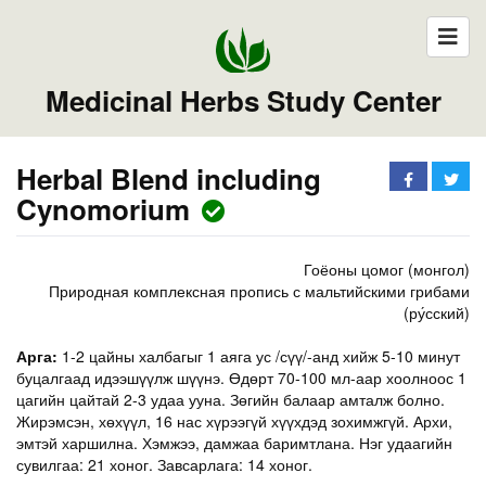
Medicinal Herbs Study Center
Herbal Blend including
Cynomorium
Гоёоны цомог (монгол)
Природная комплексная пропись с мальтийскими грибами
(ру́сский)
Арга:
1-2 цайны халбагыг 1 аяга ус /сүү/-анд хийж 5-10 минут
буцалгаад идээшүүлж шүүнэ. Өдөрт 70-100 мл-аар хоолноос 1
цагийн цайтай 2-3 удаа ууна. Зөгийн балаар амталж болно.
Жирэмсэн, хөхүүл, 16 нас хүрээгүй хүүхдэд зохимжгүй. Архи,
эмтэй харшилна. Хэмжээ, дамжаа баримтлана. Нэг удаагийн
сувилгаа: 21 хоног. Завсарлага: 14 хоног.