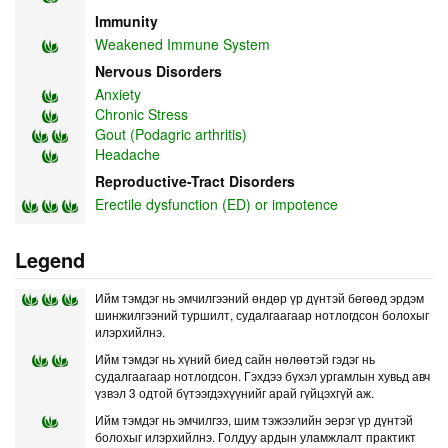
Immunity
Weakened Immune System
Nervous Disorders
Anxiety
Chronic Stress
Gout (Podagric arthritis)
Headache
Reproductive-Tract Disorders
Erectile dysfunction (ED) or impotence
Legend
Ийм тэмдэг нь эмчилгээний өндөр үр дүнтэй бөгөөд эрдэм
шинжилгээний туршилт, судалгаагаар нотлогдсон болохыг
илэрхийлнэ.
Ийм тэмдэг нь хүний биед сайн нөлөөтэй гэдэг нь
судалгаагаар нотлогдсон. Гэхдээ бүхэл ургамлын хувьд авч
үзвэл 3 одтой бүтээгдэхүүнийг арай гүйцэхгүй аж.
Ийм тэмдэг нь эмчилгээ, шим тэжээлийн эерэг үр дүнтэй
болохыг илэрхийлнэ. Голдуу ардын уламжлалт практикт