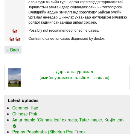
олон зуун жилийн турш өргөн хэрэглэгддэг туршлагатай.
Туршилтын амьтан дээр судлагдаж сайн нь тогтоогдсон.
Өчигдрийн ардын эмчилгээнд хэрэглэдэг байсан эмийн
ургамал өнөөдөр шинжлэх ухаанаар нотлогдсон эмчилгээ
болдог гэдгийг санаандаа авбал зохино.
Possibly not recommended for some cases.
Contraindicated for cases diagnosed by doctor.
« Back
Дарьганга ургамал
(эмийн ургамлын альбом – лавлах)
Latest uptades
Common lilac
Chinese Pink
Amur maple (Ginnala leaf extracts, Tatar maple, Ku-jin tea)
Pygmy Peashrubs (Siberian Pea Tree)