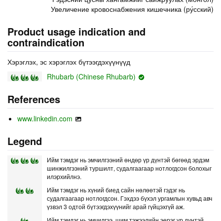
Увеличение кровоснабжения кишечника (ру́сский)
Product usage indication and
contraindication
Хэрэглэх, эс хэрэглэх бүтээгдэхүүнүүд
Rhubarb (Chinese Rhubarb)
References
www.linkedin.com
Legend
Ийм тэмдэг нь эмчилгээний өндөр үр дүнтэй бөгөөд эрдэм
шинжилгээний туршилт, судалгаагаар нотлогдсон болохыг
илэрхийлнэ.
Ийм тэмдэг нь хүний биед сайн нөлөөтэй гэдэг нь
судалгаагаар нотлогдсон. Гэхдээ бүхэл ургамлын хувьд авч
үзвэл 3 одтой бүтээгдэхүүнийг арай гүйцэхгүй аж.
Ийм тэмдэг нь эмчилгээ, шим тэжээлийн эерэг үр дүнтэй