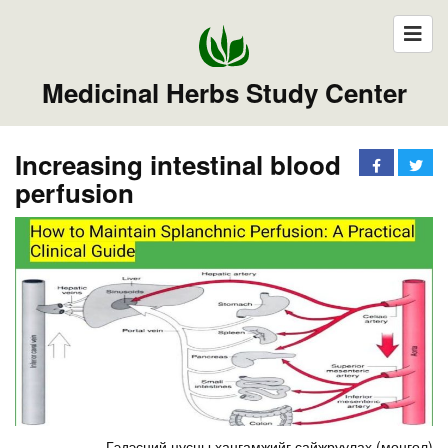
Medicinal Herbs Study Center
Increasing intestinal blood
perfusion
Гэдэсний цусны хангамжийг сайжруулах (монгол)