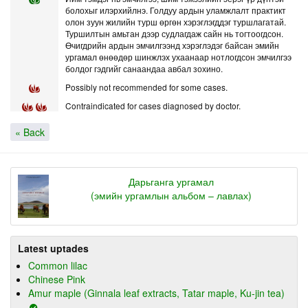
болохыг илэрхийлнэ. Голдуу ардын уламжлалт практикт
олон зуун жилийн турш өргөн хэрэглэгддэг туршлагатай.
Туршилтын амьтан дээр судлагдаж сайн нь тогтоогдсон.
Өчигдрийн ардын эмчилгээнд хэрэглэдэг байсан эмийн
ургамал өнөөдөр шинжлэх ухаанаар нотлогдсон эмчилгээ
болдог гэдгийг санаандаа авбал зохино.
Possibly not recommended for some cases.
Contraindicated for cases diagnosed by doctor.
« Back
Дарьганга ургамал
(эмийн ургамлын альбом – лавлах)
Latest uptades
Common lilac
Chinese Pink
Amur maple (Ginnala leaf extracts, Tatar maple, Ku-jin tea)