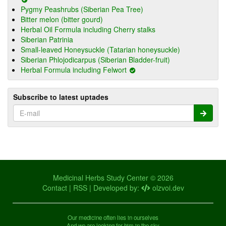
Pygmy Peashrubs (Siberian Pea Tree)
Bitter melon (bitter gourd)
Herbal Oil Formula including Cherry stalks
Siberian Patrinia
Small-leaved Honeysuckle (Tatarian honeysuckle)
Siberian Phlojodicarpus (Siberian Bladder-fruit)
Herbal Formula including Felwort
Subscribe to latest uptades
Medicinal Herbs Study Center © 2026
Contact
|
RSS
| Developed by:
olzvoi.dev
Our medicine often lies in ourselves
And we are looking for him in the sky