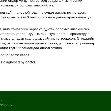
эний өндөр үр дүнтэй бөгөөд эрдэм шинжилгээний
 нотлогдсон болохыг илэрхийлнэ.
иед сайн нөлөөтэй гэдэг нь судалгаагаар нотлогдсон.
хувьд авч үзвэл 3 одтой бүтээгдэхүүнийг арай гүйцэхгүй
э, шим тэжээлийн эерэг үр дүнтэй болохыг илэрхийлнэ.
т практикт олон зуун жилийн турш өргөн хэрэглэгддэг
н амьтан дээр судлагдаж сайн нь тогтоогдсон. Өчигдрийн
эглэдэг байсан эмийн ургамал өнөөдөр шинжлэх ухаанаар
олдог гэдгийг санаандаа авбал зохино.
ed for some cases.
es diagnosed by doctor.
26
zvoi.dev