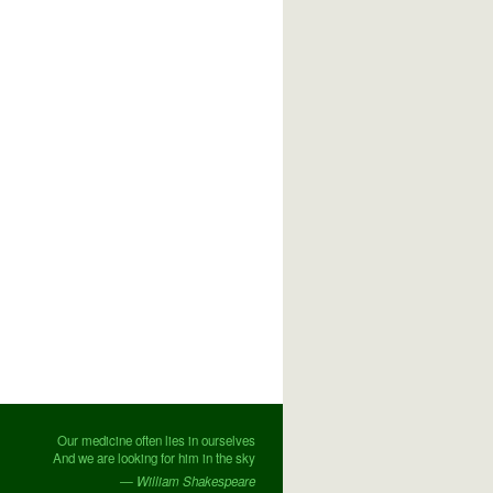
Our medicine often lies in ourselves
And we are looking for him in the sky
— William Shakespeare