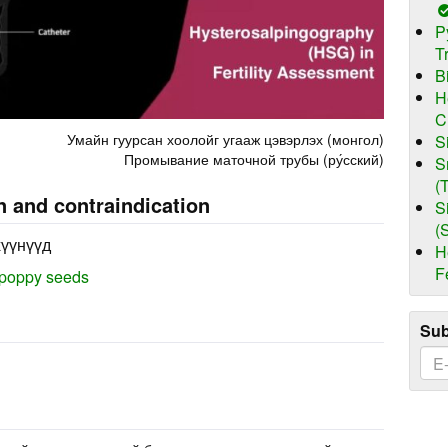
P
T
B
H
C
Умайн гуурсан хоолойг угааж цэвэрлэх (монгол)
S
Промывание маточной трубы (ру́сский)
S
(
n and contraindication
S
(
хүүнүүд
H
F
 poppy seeds
Sub