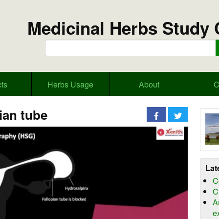
Medicinal Herbs Study 
ts
Herbs Usage
About
C
ian tube
Lat
C
C
A
e