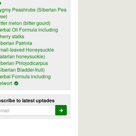
ygmy Peashrubs (Siberian Pea
ree)
itter melon (bitter gourd)
erbal Oil Formula including
herry stalks
iberian Patrinia
mall-leaved Honeysuckle
Tatarian honeysuckle)
iberian Phlojodicarpus
Siberian Bladder-fruit)
erbal Formula including
elwort
scribe to latest uptades