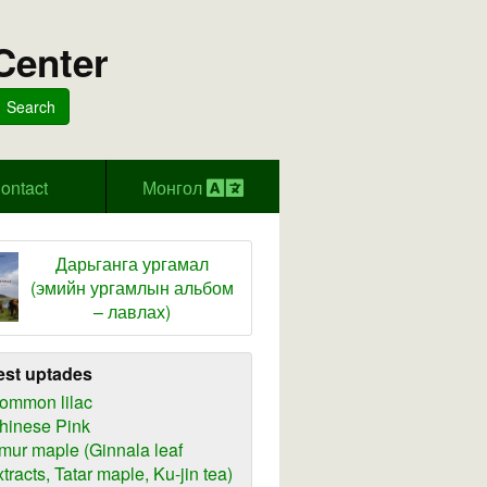
Center
Search
ontact
Монгол
Дарьганга ургамал
(эмийн ургамлын альбом
– лавлах)
est uptades
ommon lilac
hinese Pink
mur maple (Ginnala leaf
xtracts, Tatar maple, Ku-jin tea)