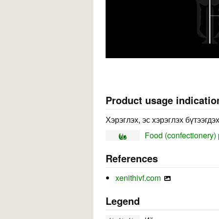
Product usage indicatio
Хэрэглэх, эс хэрэглэх бүтээгдэ
Food (confectionery)
References
xenithivf.com
Legend