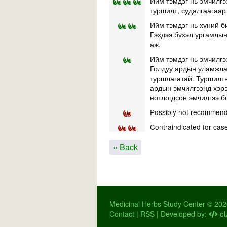
Ийм тэмдэг нь эмчилгэ
туршилт, судалгаагаар
Ийм тэмдэг нь хүний б
Гэхдээ бүхэл ургамлын 
аж.
Ийм тэмдэг нь эмчилгэ
Голдуу ардын уламжлал
туршлагатай. Туршилты
ардын эмчилгээнд хэр
нотлогдсон эмчилгээ б
Possibly not recommend
Contraindicated for cas
« Back
Medicinal Herbs Study Center © 20
Contact
|
RSS
| Developed by:
ol