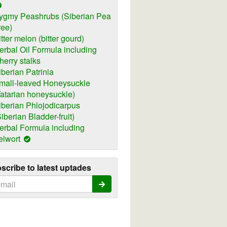
ygmy Peashrubs (Siberian Pea
ree)
itter melon (bitter gourd)
erbal Oil Formula including
herry stalks
iberian Patrinia
mall-leaved Honeysuckle
Tatarian honeysuckle)
iberian Phlojodicarpus
Siberian Bladder-fruit)
erbal Formula including
elwort
scribe to latest uptades