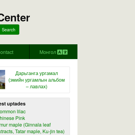
Center
Search
ontact
Монгол
Дарьганга ургамал
(эмийн ургамлын альбом
– лавлах)
est uptades
ommon lilac
hinese Pink
mur maple (Ginnala leaf
xtracts, Tatar maple, Ku-jin tea)