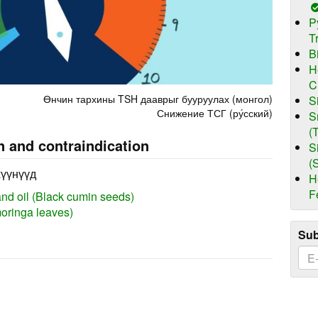
P
T
B
H
C
Өнчин тархины TSH дааврыг бууруулах (монгол)
S
Снижение ТСГ (ру́сский)
S
(
n and contraindication
S
(
хүүнүүд
H
F
d oil (Black cumin seeds)
moringa leaves)
Sub