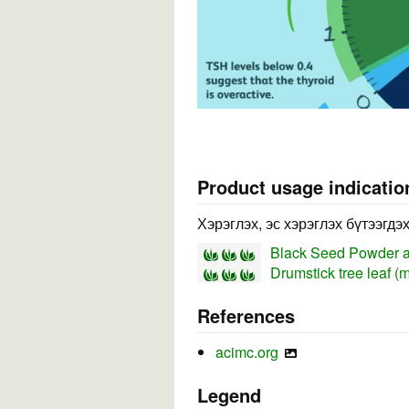
Product usage indicatio
Хэрэглэх, эс хэрэглэх бүтээгдэ
Black Seed Powder an
Drumstick tree leaf (
References
acimc.org
Legend