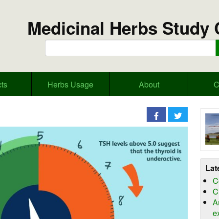
Medicinal Herbs Study 
ts
Herbs Usage
About
C
Lat
C
C
A
e