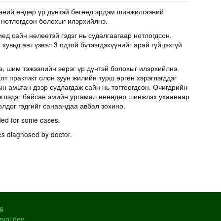
эний өндөр үр дүнтэй бөгөөд эрдэм шинжилгээний
 нотлогдсон болохыг илэрхийлнэ.
иед сайн нөлөөтэй гэдэг нь судалгаагаар нотлогдсон.
хувьд авч үзвэл 3 одтой бүтээгдэхүүнийг арай гүйцэхгүй
э, шим тэжээлийн эерэг үр дүнтэй болохыг илэрхийлнэ.
т практикт олон зуун жилийн турш өргөн хэрэглэгддэг
н амьтан дээр судлагдаж сайн нь тогтоогдсон. Өчигдрийн
эглэдэг байсан эмийн ургамал өнөөдөр шинжлэх ухаанаар
олдог гэдгийг санаандаа авбал зохино.
ed for some cases.
es diagnosed by doctor.
26
zvoi.dev