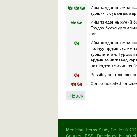
Ийм тэмдэг нь эмчилгэ
туршилт, судалгаагаар
Ийм тэмдэг нь хүний б
Гэхдээ бүхэл ургамлын 
аж.
Ийм тэмдэг нь эмчилгэ
Голдуу ардын уламжлал
туршлагатай. Туршилты
ардын эмчилгээнд хэр
нотлогдсон эмчилгээ б
Possibly not recommend
Contraindicated for cas
« Back
Medicinal Herbs Study Center © 20
Contact
|
RSS
| Developed by:
ol