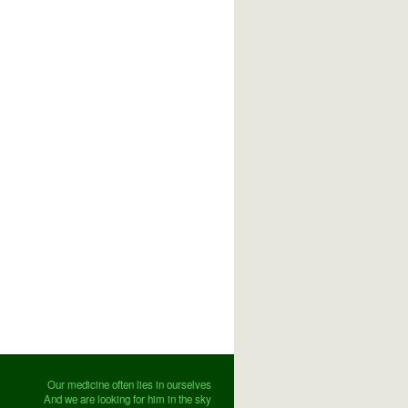
Our medicine often lies in ourselves
And we are looking for him in the sky