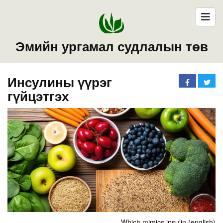
Эмийн ургамал судлалын төв
Инсулины үүрэг
гүйцэтгэх
Which mimics insulin (english)