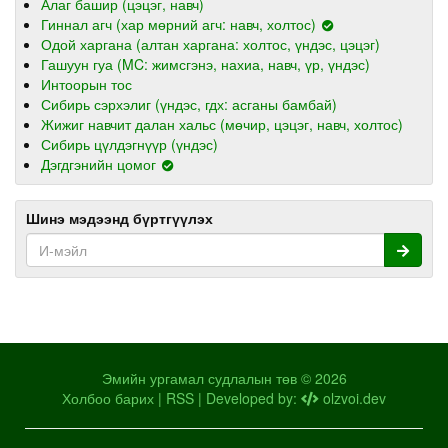
Алаг башир (цэцэг, навч)
Гиннал агч (хар мөрний агч: навч, холтос)
Одой харгана (алтан харгана: холтос, үндэс, цэцэг)
Гашуун гуа (MC: жимсгэнэ, нахиа, навч, үр, үндэс)
Интоорын тос
Сибирь сэрхэлиг (үндэс, гдх: асганы бамбай)
Жижиг навчит далан хальс (мөчир, цэцэг, навч, холтос)
Сибирь цүлдэгнүүр (үндэс)
Дэгдгэнийн цомог
Шинэ мэдээнд бүртгүүлэх
Эмийн ургамал судлалын төв © 2026
Холбоо барих
|
RSS
| Developed by:
olzvoi.dev