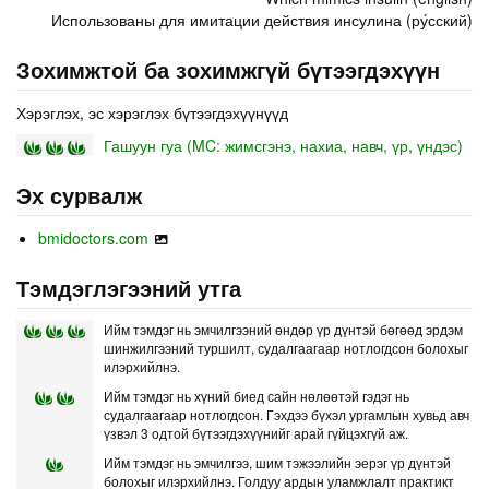
Использованы для имитации действия инсулина (ру́сский)
Зохимжтой ба зохимжгүй бүтээгдэхүүн
Хэрэглэх, эс хэрэглэх бүтээгдэхүүнүүд
Гашуун гуа (MC: жимсгэнэ, нахиа, навч, үр, үндэс)
Эх сурвалж
bmidoctors.com
Тэмдэглэгээний утга
Ийм тэмдэг нь эмчилгээний өндөр үр дүнтэй бөгөөд эрдэм
шинжилгээний туршилт, судалгаагаар нотлогдсон болохыг
илэрхийлнэ.
Ийм тэмдэг нь хүний биед сайн нөлөөтэй гэдэг нь
судалгаагаар нотлогдсон. Гэхдээ бүхэл ургамлын хувьд авч
үзвэл 3 одтой бүтээгдэхүүнийг арай гүйцэхгүй аж.
Ийм тэмдэг нь эмчилгээ, шим тэжээлийн эерэг үр дүнтэй
болохыг илэрхийлнэ. Голдуу ардын уламжлалт практикт