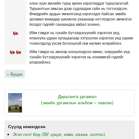
олон зуун жилийн турш өргөн хэрэглэгддэг туршлагатай.
Туршилтын амьтан дээр судлагдаж сайн нь тогтоогдсон.
Өчигдрийн ардын эмчилгээнд хэрэглэдэг байсан эмийн
ургамал өнөөдөр шинжлэх ухаанаар нотлогдсон эмчилгээ
болдог гэдгийг санаандаа авбал зохино.
Ийм тэмдэг нь тухайн бүтээгдэхүүнийг хэрэглэх үед,
ялангуяа удаан хугацаагаар хэтрүүлэн хэрэглэх үед зарим
тохиолдолд үүсэж болзошгүй гаж нөлөөг илэрийлнэ.
Ийм тэмдэг нь эмчээр оношлогдсон өвчин, зовуурийн үед
тухайн бүтээгдэхүүнийг хэрэглэх нь зохимжгүй гэдгийг
илэрхийлнэ.
« Буцах
Дарьганга ургамал
(эмийн ургамлын альбом – лавлах)
Сүүлд нэмэгдсэн
Эгэл голт бор (SV: цэцэг, навч, нахиа, холтос)