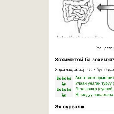
Расщеплени
Зохимжтой ба зохимжг
Хэрэглэх, эс хэрэглэх бүтээгдэ
Амтат интоорын жим
Улаан унаган туруу (
Эгэл лошго (сүений ц
Яшилдуу чацаргана
Эх сурвалж