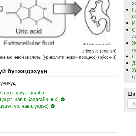
х
Г
н
И
С
а
Ж
(
Uricolytic (english)
С
е мочевой кислоты (уриколитический процесс) (ру́сский)
Д
У
үй бүтээгдэхүүн
ц
хүүнүүд
сгэнэ, шүүс, шилбэ
Шин
цэцэг, навч: баавгайн чих)
эцэг, үр, навч, үндэс)