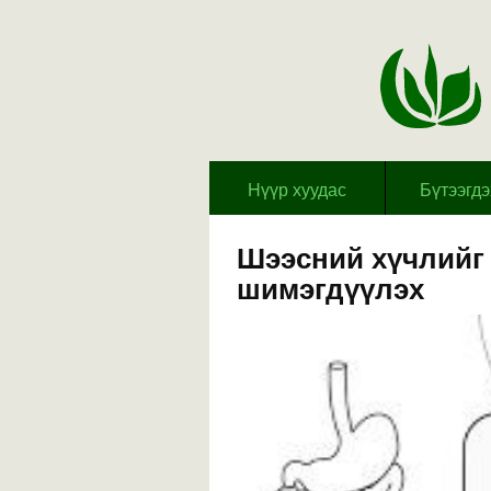
Hүүр хуудас
Бүтээгд
Шээсний хүчлийг 
шимэгдүүлэх