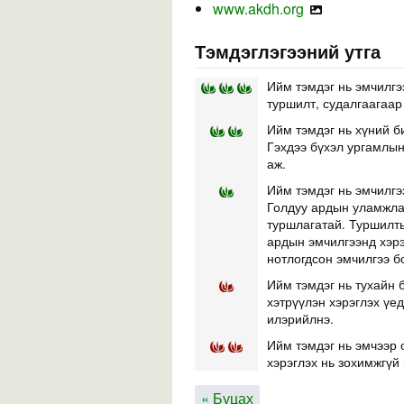
www.akdh.org
Тэмдэглэгээний утга
Ийм тэмдэг нь эмчилгэ
туршилт, судалгаагаар
Ийм тэмдэг нь хүний б
Гэхдээ бүхэл ургамлын 
аж.
Ийм тэмдэг нь эмчилгэ
Голдуу ардын уламжлал
туршлагатай. Туршилты
ардын эмчилгээнд хэр
нотлогдсон эмчилгээ б
Ийм тэмдэг нь тухайн б
хэтрүүлэн хэрэглэх үе
илэрийлнэ.
Ийм тэмдэг нь эмчээр 
хэрэглэх нь зохимжгүй 
« Буцах