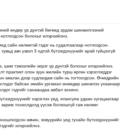
эний өндөр үр дүнтэй бөгөөд эрдэм шинжилгээний
 нотлогдсон болохыг илэрхийлнэ.
иед сайн нөлөөтэй гэдэг нь судалгаагаар нотлогдсон.
хувьд авч үзвэл 3 одтой бүтээгдэхүүнийг арай гүйцэхгүй
э, шим тэжээлийн эерэг үр дүнтэй болохыг илэрхийлнэ.
т практикт олон зуун жилийн турш өргөн хэрэглэгддэг
н амьтан дээр судлагдаж сайн нь тогтоогдсон. Өчигдрийн
эглэдэг байсан эмийн ургамал өнөөдөр шинжлэх ухаанаар
олдог гэдгийг санаандаа авбал зохино.
үтээгдэхүүнийг хэрэглэх үед, ялангуяа удаан хугацаагаар
д зарим тохиолдолд үүсэж болзошгүй гаж нөлөөг
оношлогдсон өвчин, зовуурийн үед тухайн бүтээгдэхүүнийг
гэдгийг илэрхийлнэ.