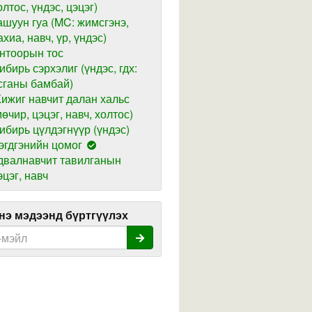
олтос, үндэс, цэцэг)
ашуун гуа (MC: жимсгэнэ,
ахиа, навч, үр, үндэс)
нтоорын тос
ибирь сэрхэлиг (үндэс, гдх:
сганы бамбай)
ижиг навчит далан хальс
мөчир, цэцэг, навч, холтос)
ибирь цүлдэгнүүр (үндэс)
эгдгэнийн цомог
двалнавчит тавилганын
эцэг, навч
э мэдээнд бүртгүүлэх