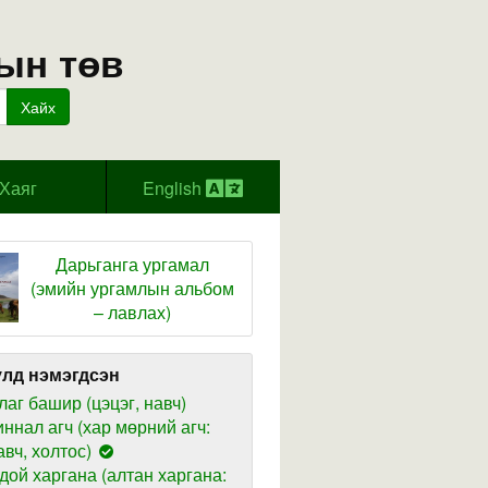
ын төв
Хайх
Хаяг
English
Дарьганга ургамал
(эмийн ургамлын альбом
– лавлах)
лд нэмэгдсэн
лаг башир (цэцэг, навч)
иннал агч (хар мөрний агч:
авч, холтос)
дой харгана (алтан харгана: