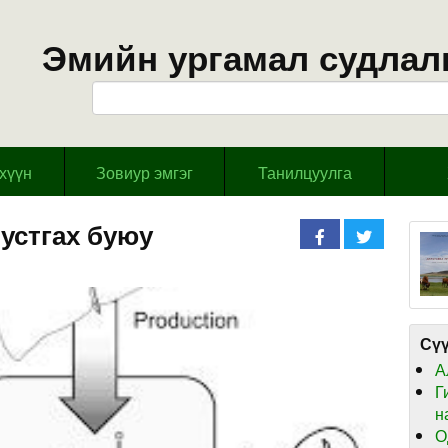
Эмийн ургамал судлал
эхүүн
Зовиур эмгэг
Танилцуулга
устгах буюу
Сүү
А
Г
н
О