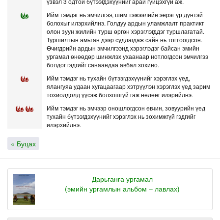
үзвэл 3 одтой бүтээгдэхүүнийг арай гүйцэхгүй аж.
Ийм тэмдэг нь эмчилгээ, шим тэжээлийн эерэг үр дүнтэй
болохыг илэрхийлнэ. Голдуу ардын уламжлалт практикт
олон зуун жилийн турш өргөн хэрэглэгддэг туршлагатай.
Туршилтын амьтан дээр судлагдаж сайн нь тогтоогдсон.
Өчигдрийн ардын эмчилгээнд хэрэглэдэг байсан эмийн
ургамал өнөөдөр шинжлэх ухаанаар нотлогдсон эмчилгээ
болдог гэдгийг санаандаа авбал зохино.
Ийм тэмдэг нь тухайн бүтээгдэхүүнийг хэрэглэх үед,
ялангуяа удаан хугацаагаар хэтрүүлэн хэрэглэх үед зарим
тохиолдолд үүсэж болзошгүй гаж нөлөөг илэрийлнэ.
Ийм тэмдэг нь эмчээр оношлогдсон өвчин, зовуурийн үед
тухайн бүтээгдэхүүнийг хэрэглэх нь зохимжгүй гэдгийг
илэрхийлнэ.
« Буцах
Дарьганга ургамал
(эмийн ургамлын альбом – лавлах)