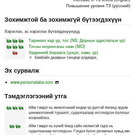
Повышение уровня Т3 (ру́сский)
Зохимжтой ба зохимжгүй бүтээгдэхүүн
Хэрэглэх, эс хэрэглэх бүтээгдэхүүнүүд
Таримал хар үр, тос (NS: Дорнын адислалын үр)
Тосны моринганы навч (MO)
Хөдөөний бираага (цэцэг, навч, үр)
бамбайн дааврын тэнцвэр алдагдах.
Эх сурвалж
www.personalabs.com
Тэмдэглэгээний утга
Ийм тэмдэг нь эмчилгээний өндөр үр дүнтэй бөгөөд эрдэм
шинжилгээний туршилт, судалгаагаар нотлогдсон болохыг
илэрхийлнэ.
Ийм тэмдэг нь хүний биед сайн нөлөөтэй гэдэг нь
судалгаагаар нотлогдсон. Гэхдээ бүхэл ургамлын хувьд авч