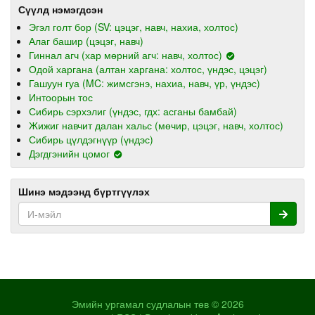
Сүүлд нэмэгдсэн
Эгэл голт бор (SV: цэцэг, навч, нахиа, холтос)
Алаг башир (цэцэг, навч)
Гиннал агч (хар мөрний агч: навч, холтос)
Одой харгана (алтан харгана: холтос, үндэс, цэцэг)
Гашуун гуа (MC: жимсгэнэ, нахиа, навч, үр, үндэс)
Интоорын тос
Сибирь сэрхэлиг (үндэс, гдх: асганы бамбай)
Жижиг навчит далан хальс (мөчир, цэцэг, навч, холтос)
Сибирь цүлдэгнүүр (үндэс)
Дэгдгэнийн цомог
Шинэ мэдээнд бүртгүүлэх
Эмийн ургамал судлалын төв © 2026