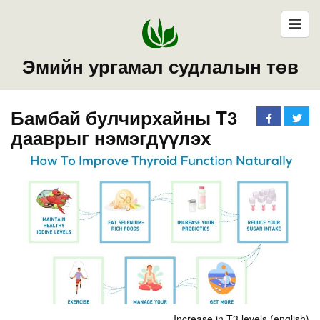
Эмийн ургамал судлалын төв
Бамбай булчирхайны T3
дааврыг нэмэгдүүлэх
Increase in T3 levels (english)