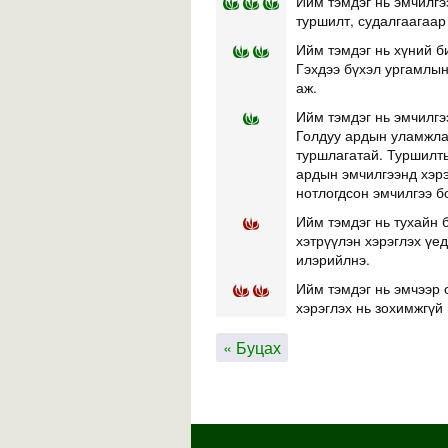
Ийм тэмдэг нь эмчилгэ
туршилт, судалгаагаар
Ийм тэмдэг нь хүний б
Гэхдээ бүхэл ургамлын 
аж.
Ийм тэмдэг нь эмчилгэ
Голдуу ардын уламжлал
туршлагатай. Туршилты
ардын эмчилгээнд хэр
нотлогдсон эмчилгээ б
Ийм тэмдэг нь тухайн б
хэтрүүлэн хэрэглэх үе
илэрийлнэ.
Ийм тэмдэг нь эмчээр 
хэрэглэх нь зохимжгүй 
« Буцах