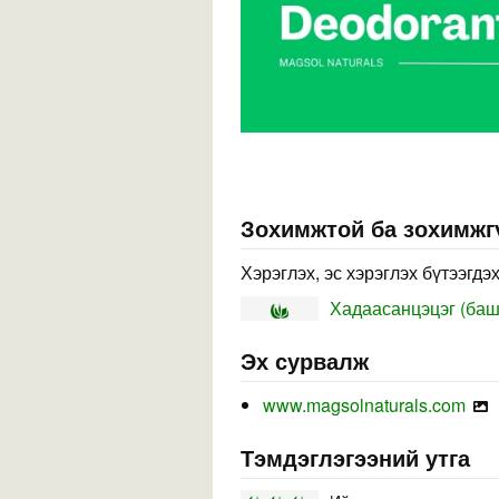
Зохимжтой ба зохимжг
Хэрэглэх, эс хэрэглэх бүтээгдэ
Хадаасанцэцэг (баш
Эх сурвалж
www.magsolnaturals.com
Тэмдэглэгээний утга