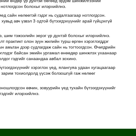
эний өндөр үр дүнтэй бөгөөд эрдэм шинжилгээний
 нотлогдсон болохыг илэрхийлнэ.
иед сайн нөлөөтэй гэдэг нь судалгаагаар нотлогдсон.
хувьд авч үзвэл 3 одтой бүтээгдэхүүнийг арай гүйцэхгүй
э, шим тэжээлийн эерэг үр дүнтэй болохыг илэрхийлнэ.
т практикт олон зуун жилийн турш өргөн хэрэглэгддэг
н амьтан дээр судлагдаж сайн нь тогтоогдсон. Өчигдрийн
эглэдэг байсан эмийн ургамал өнөөдөр шинжлэх ухаанаар
олдог гэдгийг санаандаа авбал зохино.
үтээгдэхүүнийг хэрэглэх үед, ялангуяа удаан хугацаагаар
д зарим тохиолдолд үүсэж болзошгүй гаж нөлөөг
оношлогдсон өвчин, зовуурийн үед тухайн бүтээгдэхүүнийг
гэдгийг илэрхийлнэ.