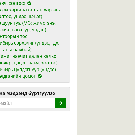
авч, холтос)
дой харгана (алтан харгана:
олтос, үндэс, цэцэг)
ашуун гуа (MC: жимсгэнэ,
ахиа, навч, үр, үндэс)
нтоорын тос
ибирь сэрхэлиг (үндэс, гдх:
сганы бамбай)
ижиг навчит далан хальс
мөчир, цэцэг, навч, холтос)
ибирь цүлдэгнүүр (үндэс)
эгдгэнийн цомог
э мэдээнд бүртгүүлэх