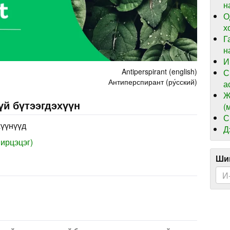
н
О
х
Г
н
И
Antiperspirant (english)
С
Антиперспирант (ру́сский)
а
Ж
үй бүтээгдэхүүн
(
С
хүүнүүд
Д
ирцэцэг)
Шин