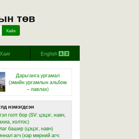
ын төв
Хайх
Хаяг
English
Дарьганга ургамал
(эмийн ургамлын альбом
– лавлах)
лд нэмэгдсэн
гэл голт бор (SV: цэцэг, навч,
ахиа, холтос)
лаг башир (цэцэг, навч)
иннал агч (хар мөрний агч: