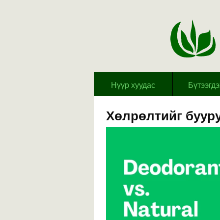
Hүүр хуудас
Бүтээгд
Хөлрөлтийг буур