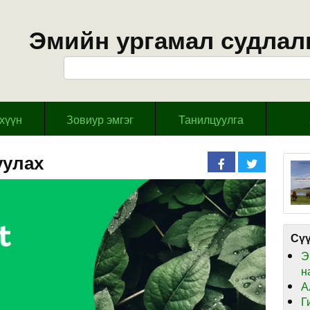
Эмийн ургамал судлал
эхүүн
Зовиур эмгэг
Танилцуулга
уулах
Сүү
Э
н
А
Г